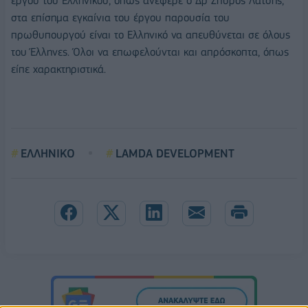
έργου του Ελληνικού, όπως ανέφερε ο Δρ Σπύρος Λάτσης,
στα επίσημα εγκαίνια του έργου παρουσία του
πρωθυπουργού είναι το Ελληνικό να απευθύνεται σε όλους
του Έλληνες. Όλοι να επωφελούνται και απρόσκοπτα, όπως
είπε χαρακτηριστικά.
ΕΛΛΗΝΙΚΟ
LAMDA DEVELOPMENT