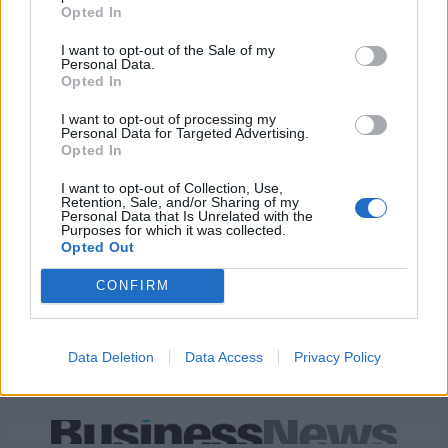
Opted In
GW σε Πολωνία και Ουγγαρία
I want to opt-out of the Sale of my
Personal Data.
Opted In
ΣΚΑΪ: Ολοκληρώθηκε η θητεία
του Γρηγόρη Δημητριάδη - Ο
I want to opt-out of processing my
Fourlis: Συμφωνία για την
Γιάννης Αλαφούζος επιστρέφει
Personal Data for Targeted Advertising.
πώληση συμμετοχής στο Sofia
στη θέση του CEO
Opted In
South Ring Mall έναντι 49,35
εκατ. ευρώ
I want to opt-out of Collection, Use,
Retention, Sale, and/or Sharing of my
Personal Data that Is Unrelated with the
Purposes for which it was collected.
Opted Out
Media: Με ενίσχυση 8 εκατ. ευρώ σε 451 επιχειρήσεις ξεκίνησε το
πρόγραμμα στήριξης- Κάλυψη εισφορών ΕΔΟΕΑΠ
CONFIRM
Η Toyota φέρνει νέα γενιά
Σε κινεζική… πολιορκία η
Data Deletion
Data Access
Privacy Policy
μπαταριών για τα υβριδικά της
ευρωπαϊκή
αυτοκινητοβιομηχανία