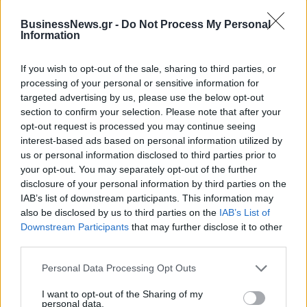
BusinessNews.gr -
Do Not Process My Personal
Information
If you wish to opt-out of the sale, sharing to third parties, or
processing of your personal or sensitive information for
targeted advertising by us, please use the below opt-out
section to confirm your selection. Please note that after your
«Έριξε τις απαιτήσεις του για Γουόκαπ ο Ολυμπιακός – Ζητά δύο
opt-out request is processed you may continue seeing
εκατομμύρια από την Ντουμπάι»
interest-based ads based on personal information utilized by
us or personal information disclosed to third parties prior to
your opt-out. You may separately opt-out of the further
disclosure of your personal information by third parties on the
Στον Ερυθρό Αστέρα ο
IAB’s list of downstream participants. This information may
Γουάιλερ-Μπαμπ (pic)
Στα 15 δισ. ευρώ ο στόχος για
also be disclosed by us to third parties on the
IAB’s List of
νέα δάνεια το 2026 - Η
Downstream Participants
that may further disclose it to other
«ακτινογραφία» της
third parties.
κερδοφορίας των τραπεζών το
α΄ εξάμηνο
Personal Data Processing Opt Outs
I want to opt-out of the Sharing of my
personal data.
Όμιλος ΔΕΗ: Νέα συμφωνία για χαρτοφυλάκιο έργων ΑΠΕ άνω των 2