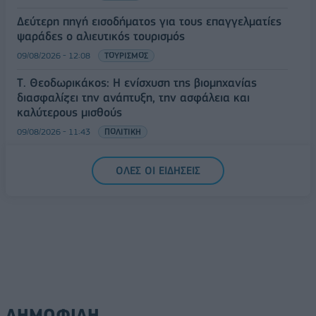
Δεύτερη πηγή εισοδήματος για τους επαγγελματίες
ψαράδες ο αλιευτικός τουρισμός
09/08/2026 - 12:08
ΤΟΥΡΙΣΜΟΣ
Τ. Θεοδωρικάκος: Η ενίσχυση της βιομηχανίας
διασφαλίζει την ανάπτυξη, την ασφάλεια και
καλύτερους μισθούς
09/08/2026 - 11:43
ΠΟΛΙΤΙΚΗ
Υπ. Μεταφορών: Οριστική λύση στο ζήτημα των
ΟΛΕΣ ΟΙ ΕΙΔΗΣΕΙΣ
πινακίδων κυκλοφορίας - Τέλος στις χρονοβόρες
διαδικασίες
09/08/2026 - 11:18
ΕΛΛΑΔΑ
ΔΗΜΟΦΙΛΗ