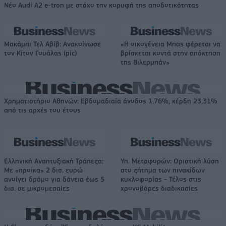
Νέο Audi A2 e-tron με στόχο την κορυφή της αποδοτικότητας
Μακάμπι Τελ Αβίβ: Ανακοίνωσε
«Η οικογένεια Μπας φέρεται να
τον Κίτον Γουάλας (pic)
βρίσκεται κοντά στην απόκτηση
της Βιλερμπάν»
Χρηματιστήριο Αθηνών: Εβδομαδιαία άνοδος 1,76%, κέρδη 23,31%
από τις αρχές του έτους
Ελληνική Αναπτυξιακή Τράπεζα:
Υπ. Μεταφορών: Οριστική λύση
Με «προίκα» 2 δισ. ευρώ
στο ζήτημα των πινακίδων
ανοίγει δρόμο για δάνεια έως 5
κυκλοφορίας - Τέλος στις
δισ. σε μικρομεσαίες
χρονοβόρες διαδικασίες