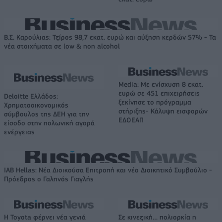
Β.Σ. Καρούλιας: Τζίρος 98,7 εκατ. ευρώ και αύξηση κερδών 57% - Τα
νέα στοιχήματα σε low & non alcohol
Media: Με ενίσχυση 8 εκατ.
ευρώ σε 451 επιχειρήσεις
Deloitte Ελλάδος:
ξεκίνησε το πρόγραμμα
Χρηματοοικονομικός
στήριξης- Κάλυψη εισφορών
σύμβουλος της ΔΕΗ για την
ΕΔΟΕΑΠ
είσοδο στην πολωνική αγορά
ενέργειας
IAB Hellas: Νέα Διοικούσα Επιτροπή και νέο Διοικητικό Συμβούλιο -
Πρόεδρος ο Γαληνός Γιαγλής
Η Toyota φέρνει νέα γενιά
Σε κινεζική… πολιορκία η