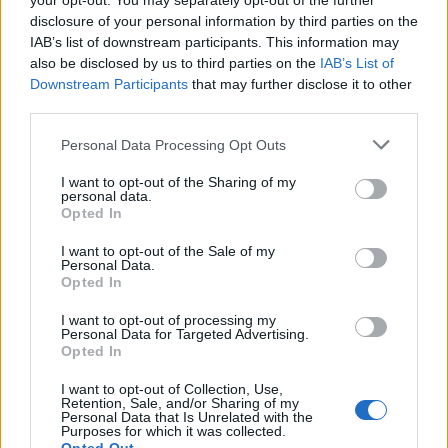
your opt-out. You may separately opt-out of the further
disclosure of your personal information by third parties on the
IAB’s list of downstream participants. This information may
also be disclosed by us to third parties on the
IAB’s List of
ΠΕΡΙΣΣΌΤΕΡΑ ΣΕ ΑΥΤΉ ΤΗΝ ΚΑΤΗΓΟΡΊΑ
Downstream Participants
that may further disclose it to other
third parties.
Personal Data Processing Opt Outs
I want to opt-out of the Sharing of my
personal data.
Opted In
I want to opt-out of the Sale of my
Personal Data.
Σωκράτης Κόκκαλης: Η
Opted In
Wealth Avenue: Αγορά
εισαγωγή της Intralot Inc.
τεσσάρων ακινήτων
σε χρηματιστήριο των ΗΠΑ
I want to opt-out of processing my
θα απογειώσει την
Personal Data for Targeted Advertising.
30/08/2022 - 13:44
εταιρεία
Opted In
30/08/2022 - 14:17
I want to opt-out of Collection, Use,
Retention, Sale, and/or Sharing of my
Personal Data that Is Unrelated with the
Purposes for which it was collected.