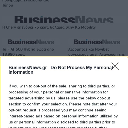
πρόγραμμα ενίσχυσης του
Τύπου
Η Chery επενδύει 75 εκατ. δολάρια στην KG Mobility
Το FIAT 500 Hybrid τώρα από
Ατρόμητος και Novibet
18.990 ευρώ
συνεχίζουν μαζί: Ανανέωση της
συνεργασίας τους μέχρι το
2028
BusinessNews.gr -
Do Not Process My Personal
Information
If you wish to opt-out of the sale, sharing to third parties, or
18η συνεχόμενη χρονιά για τον ΟΤΕ στη διεθνή σειρά δεικτών
FTSE4Good
processing of your personal or sensitive information for
targeted advertising by us, please use the below opt-out
section to confirm your selection. Please note that after your
opt-out request is processed you may continue seeing
Alpha Bank: Για πρώτη φορά το Αρχαίο Θέατρο Επιδαύρου άνοιξε τις
interest-based ads based on personal information utilized by
πύλες του σε όλους
us or personal information disclosed to third parties prior to