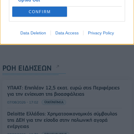
Opted Out
CONFIRM
Data Deletion
Data Access
Privacy Policy
ΡΟΗ ΕΙΔΗΣΕΩΝ
ΥΠΑΑΤ: Επιπλέον 12,5 εκατ. ευρώ στις Περιφέρειες
για την ενίσχυση της βιοασφάλειας
07/08/2026 - 17:02
ΟΙΚΟΝΟΜΙΑ
Deloitte Ελλάδος: Χρηματοοικονομικός σύμβουλος
της ΔΕΗ για την είσοδο στην πολωνική αγορά
ενέργειας