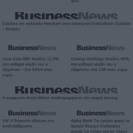
(pic)
Είσοδος της γαλλικής Meridiam στην ηλεκτρική διασύνδεση Ελλάδας
– Κύπρου
Coca-Cola HBC: Άνοδος 11,4%
Cenergy Holdings: Άνοδος 45%
στα καθαρά κέρδη του α΄
στα καθαρά κέρδη του α΄
εξαμήνου – Στα 524,4 εκατ.
εξαμήνου, στα 138 εκατ. ευρώ
ευρώ
Η συμφωνία Arval-Athlon αναδιαμορφώνει την αγορά leasing
VW: Η δύσκολη εξίσωση της
Alpha Bank: Για πρώτη φορά το
αναδιάρθρωσης
Αρχαίο Θέατρο Επιδαύρου
άνοιξε τις πύλες του σε όλους