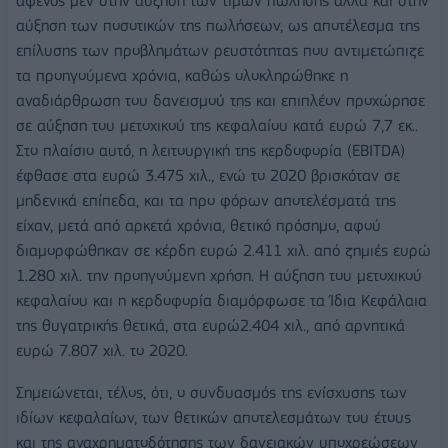
αφενός μεν στην αύξηση των τιμών πώλησης αλλά και στην
αύξηση των ποσοτικών της πωλήσεων, ως αποτέλεσμα της
επίλυσης των προβλημάτων ρευστότητας που αντιμετώπιζε
τα προηγούμενα χρόνια, καθώς ολοκληρώθηκε η
αναδιάρθρωση του δανεισμού της και επιπλέον προχώρησε
σε αύξηση του μετοχικού της κεφαλαίου κατά ευρώ 7,7 εκ..
Στο πλαίσιο αυτό, η λειτουργική της κερδοφορία (EBITDA)
έφθασε στα ευρώ 3.475 χιλ., ενώ το 2020 βρισκόταν σε
μηδενικά επίπεδα, και τα προ φόρων αποτελέσματά της
είχαν, μετά από αρκετά χρόνια, θετικό πρόσημο, αφού
διαμορφώθηκαν σε κέρδη ευρώ 2.411 χιλ. από ζημιές ευρώ
1.280 χιλ. την προηγούμενη χρήση. Η αύξηση του μετοχικού
κεφαλαίου και η κερδοφορία διαμόρφωσε τα Ίδια Κεφάλαια
της θυγατρικής θετικά, στα ευρώ2.404 χιλ., από αρνητικά
ευρώ 7.807 χιλ. το 2020.
Σημειώνεται, τέλος, ότι, ο συνδυασμός της ενίσχυσης των
ιδίων κεφαλαίων, των θετικών αποτελεσμάτων του έτους
και της αναχρηματοδότησης των δανειακών υποχρεώσεων