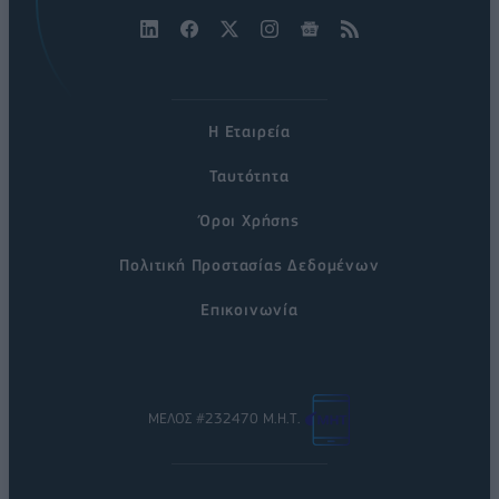
Η Εταιρεία
Ταυτότητα
Όροι Χρήσης
Πολιτική Προστασίας Δεδομένων
Επικοινωνία
ΜΕΛΟΣ #232470 Μ.Η.Τ.