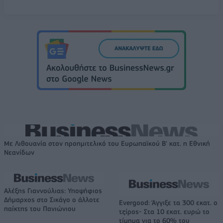
Με Λιθουανία στον προημιτελικό του Ευρωπαϊκού Β' κατ. η Εθνική
Νεανίδων
Αλέξης Γιαννούλιας: Υποψήφιος
Δήμαρχος στο Σικάγο ο άλλοτε
Evergood: Άγγιξε τα 300 εκατ. ο
παίκτης του Πανιώνιου
τζίρος- Στα 10 εκατ. ευρώ το
τίμημα για το 60% του