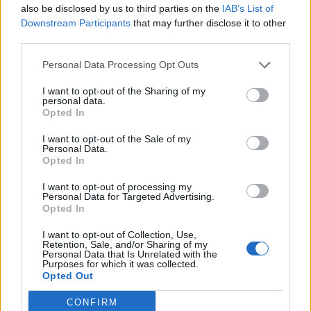
also be disclosed by us to third parties on the
IAB’s List of
εξαμήνου – Στα 524,4 εκατ.
εξαμήνου, στα 138 εκατ. ευρώ
Downstream Participants
that may further disclose it to other
ευρώ
third parties.
Personal Data Processing Opt Outs
Η συμφωνία Arval-Athlon αναδιαμορφώνει την αγορά leasing
I want to opt-out of the Sharing of my
personal data.
Opted In
VW: Η δύσκολη εξίσωση της
Alpha Bank: Για πρώτη φορά το
I want to opt-out of the Sale of my
αναδιάρθρωσης
Αρχαίο Θέατρο Επιδαύρου
Personal Data.
άνοιξε τις πύλες του σε όλους
Opted In
I want to opt-out of processing my
Personal Data for Targeted Advertising.
Opted In
ESG Report 2025: Πώς η ΑΒ Βασιλόπουλος μετατρέπει τη
βιωσιμότητα σε καθημερινή πράξη
I want to opt-out of Collection, Use,
Retention, Sale, and/or Sharing of my
Personal Data that Is Unrelated with the
Purposes for which it was collected.
Stoiximan: «Πού ήσουν;» στις μεγάλες στιγμές του Ολυμπιακού
Opted Out
CONFIRM