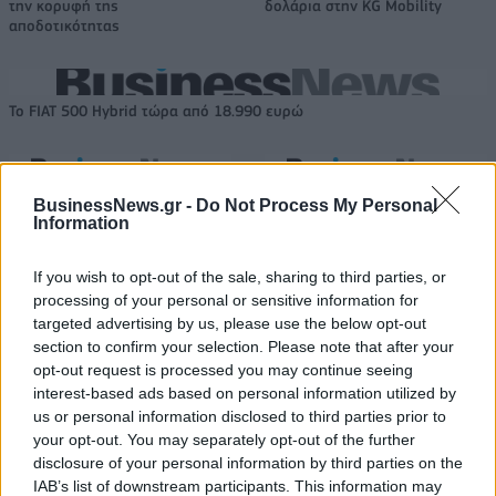
την κορυφή της
δολάρια στην KG Mobility
αποδοτικότητας
Το FIAT 500 Hybrid τώρα από 18.990 ευρώ
Ντουράντ: "Ο Γιάννης θα
Οι διακοπές των Γάλλων του
BusinessNews.gr -
Do Not Process My Personal
μπορούσε να 'ναι ο κορυφαίος
Παναθηναϊκού με τέσσερις
Information
όλων"! (vid)
συμπατριώτες τους στη Μύκονο
(pic)
If you wish to opt-out of the sale, sharing to third parties, or
processing of your personal or sensitive information for
targeted advertising by us, please use the below opt-out
Είσοδος της γαλλικής Meridiam στην ηλεκτρική διασύνδεση Ελλάδας
section to confirm your selection. Please note that after your
– Κύπρου
opt-out request is processed you may continue seeing
interest-based ads based on personal information utilized by
us or personal information disclosed to third parties prior to
your opt-out. You may separately opt-out of the further
disclosure of your personal information by third parties on the
Coca-Cola HBC: Άνοδος 11,4%
Cenergy Holdings: Άνοδος 45%
IAB’s list of downstream participants. This information may
στα καθαρά κέρδη του α΄
στα καθαρά κέρδη του α΄