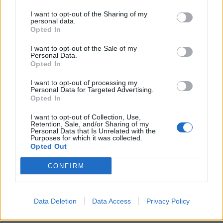
I want to opt-out of the Sharing of my
personal data.
Opted In
I want to opt-out of the Sale of my
ΠΕΡΙΣΣΌΤΕΡΑ ΣΕ ΑΥΤΉ ΤΗΝ ΚΑΤΗΓΟΡΊΑ
Personal Data.
Opted In
I want to opt-out of processing my
Personal Data for Targeted Advertising.
Opted In
I want to opt-out of Collection, Use,
Retention, Sale, and/or Sharing of my
Personal Data that Is Unrelated with the
Purposes for which it was collected.
World Class Greece Finals
Opted Out
2021: Έφτασε η ώρα του
Ξεκινούν έλεγχοι για
virtual ελληνικού τελικού
ελληνοποιήσεις
CONFIRM
αμνοεριφίων-αυγών
16/04/2021 - 20:00
ενόψει Πάσχα
16/04/2021 - 16:39
Data Deletion
Data Access
Privacy Policy