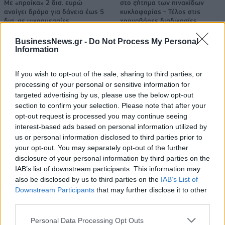
Με «προίκα» 2 δισ. ευρώ
στο ζήτημα των πινακίδων
ανοίγει δρόμο για δάνεια έως 5
κυκλοφορίας - Τέλος στις
δισ. σε μικρομεσαίες
χρονοβόρες διαδικασίες
BusinessNews.gr -
Do Not Process My Personal
Information
Η Chery επενδύει 75 εκατ. δολάρια στην KG Mobility
If you wish to opt-out of the sale, sharing to third parties, or
processing of your personal or sensitive information for
targeted advertising by us, please use the below opt-out
Το FIAT 500 Hybrid τώρα από
Ατρόμητος και Novibet
section to confirm your selection. Please note that after your
18.990 ευρώ
συνεχίζουν μαζί: Ανανέωση της
opt-out request is processed you may continue seeing
συνεργασίας τους μέχρι το
2028
interest-based ads based on personal information utilized by
us or personal information disclosed to third parties prior to
your opt-out. You may separately opt-out of the further
disclosure of your personal information by third parties on the
18η συνεχόμενη χρονιά για τον ΟΤΕ στη διεθνή σειρά δεικτών
IAB’s list of downstream participants. This information may
FTSE4Good
also be disclosed by us to third parties on the
IAB’s List of
Downstream Participants
that may further disclose it to other
third parties.
Alpha Bank: Για πρώτη φορά το Αρχαίο Θέατρο Επιδαύρου άνοιξε τις
Personal Data Processing Opt Outs
πύλες του σε όλους