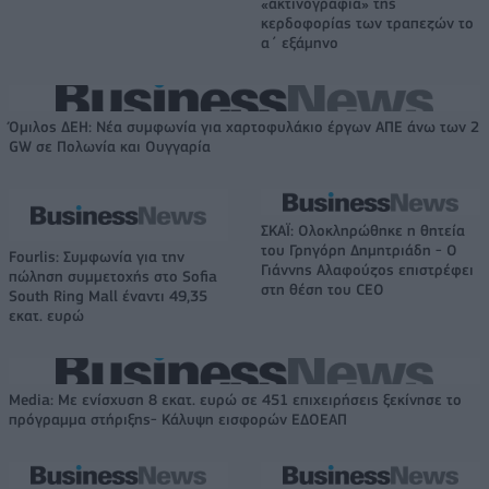
«ακτινογραφία» της
κερδοφορίας των τραπεζών το
α΄ εξάμηνο
Όμιλος ΔΕΗ: Νέα συμφωνία για χαρτοφυλάκιο έργων ΑΠΕ άνω των 2
GW σε Πολωνία και Ουγγαρία
ΣΚΑΪ: Ολοκληρώθηκε η θητεία
του Γρηγόρη Δημητριάδη - Ο
Fourlis: Συμφωνία για την
Γιάννης Αλαφούζος επιστρέφει
πώληση συμμετοχής στο Sofia
στη θέση του CEO
South Ring Mall έναντι 49,35
εκατ. ευρώ
Media: Με ενίσχυση 8 εκατ. ευρώ σε 451 επιχειρήσεις ξεκίνησε το
πρόγραμμα στήριξης- Κάλυψη εισφορών ΕΔΟΕΑΠ