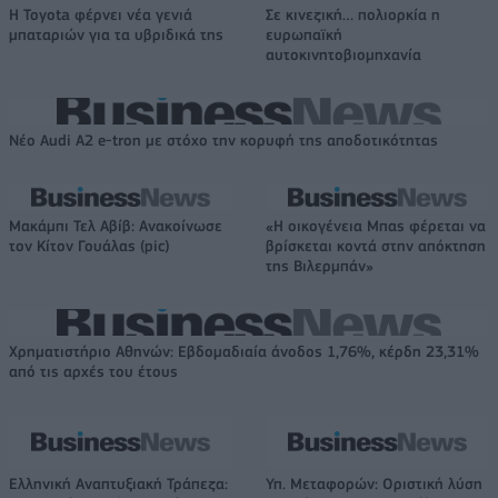
Η Toyota φέρνει νέα γενιά
Σε κινεζική… πολιορκία η
μπαταριών για τα υβριδικά της
ευρωπαϊκή
αυτοκινητοβιομηχανία
Νέο Audi A2 e-tron με στόχο την κορυφή της αποδοτικότητας
Μακάμπι Τελ Αβίβ: Ανακοίνωσε
«Η οικογένεια Μπας φέρεται να
τον Κίτον Γουάλας (pic)
βρίσκεται κοντά στην απόκτηση
της Βιλερμπάν»
Χρηματιστήριο Αθηνών: Εβδομαδιαία άνοδος 1,76%, κέρδη 23,31%
από τις αρχές του έτους
Ελληνική Αναπτυξιακή Τράπεζα:
Υπ. Μεταφορών: Οριστική λύση