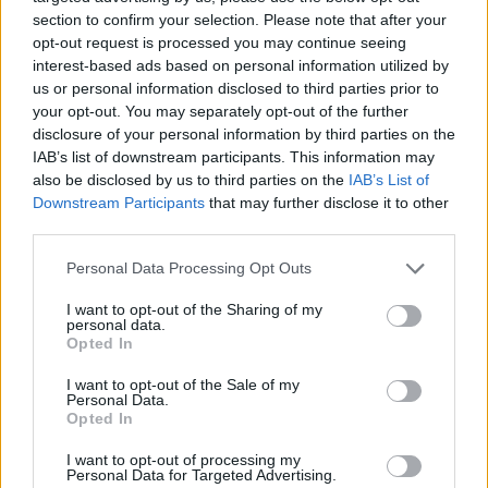
section to confirm your selection. Please note that after your
opt-out request is processed you may continue seeing
VW: Η δύσκολη εξίσωση της
Alpha Bank: Για πρώτη φορά το
interest-based ads based on personal information utilized by
αναδιάρθρωσης
Αρχαίο Θέατρο Επιδαύρου
άνοιξε τις πύλες του σε όλους
us or personal information disclosed to third parties prior to
your opt-out. You may separately opt-out of the further
disclosure of your personal information by third parties on the
IAB’s list of downstream participants. This information may
ESG Report 2025: Πώς η ΑΒ Βασιλόπουλος μετατρέπει τη
also be disclosed by us to third parties on the
IAB’s List of
βιωσιμότητα σε καθημερινή πράξη
Downstream Participants
that may further disclose it to other
third parties.
Personal Data Processing Opt Outs
Stoiximan: «Πού ήσουν;» στις μεγάλες στιγμές του Ολυμπιακού
I want to opt-out of the Sharing of my
personal data.
Opted In
I want to opt-out of the Sale of my
ΠΕΡΙΣΣΌΤΕΡΑ ΣΕ ΑΥΤΉ ΤΗΝ ΚΑΤΗΓΟΡΊΑ
Personal Data.
Opted In
I want to opt-out of processing my
Personal Data for Targeted Advertising.