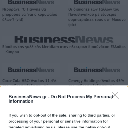
Ντουράντ: "Ο Γιάννης θα
Οι διακοπές των Γάλλων του
μπορούσε να 'ναι ο κορυφαίος
Παναθηναϊκού με τέσσερις
όλων"! (vid)
συμπατριώτες τους στη Μύκονο
(pic)
Είσοδος της γαλλικής Meridiam στην ηλεκτρική διασύνδεση Ελλάδας
– Κύπρου
Coca-Cola HBC: Άνοδος 11,4%
Cenergy Holdings: Άνοδος 45%
στα καθαρά κέρδη του α΄
στα καθαρά κέρδη του α΄
εξαμήνου – Στα 524,4 εκατ.
εξαμήνου, στα 138 εκατ. ευρώ
ευρώ
BusinessNews.gr -
Do Not Process My Personal
Information
If you wish to opt-out of the sale, sharing to third parties, or
Η συμφωνία Arval-Athlon αναδιαμορφώνει την αγορά leasing
processing of your personal or sensitive information for
targeted advertising by us, please use the below opt-out