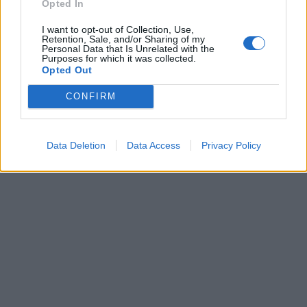
Opted In
I want to opt-out of Collection, Use,
Retention, Sale, and/or Sharing of my
Personal Data that Is Unrelated with the
Purposes for which it was collected.
FrieslandCampina Hellas:
Opted Out
2.000.000 ποτήρια γάλα
MLS: Δεν υπάρχει κάποιο
από το «ΝΟΥΝΟΥ»
σημαντικό γεγονός που να
CONFIRM
δικαιολογεί την πτώση της
08/10/2019 - 16:43
μετοχής μας
08/10/2019 - 15:31
Data Deletion
Data Access
Privacy Policy