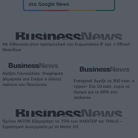
Με Λιθουανία στον προημιτελικό του Ευρωπαϊκού Β' κατ. η Εθνική
Νεανίδων
Αλέξης Γιαννούλιας: Υποψήφιος
Δήμαρχος στο Σικάγο ο άλλοτε
Evergood: Άγγιξε τα 300 εκατ. ο
παίκτης του Πανιώνιου
τζίρος- Στα 10 εκατ. ευρώ το
τίμημα για το 60% του
Jackaroo
Όμιλος AKTOR: Εξαγοράζει το 75% των ΗΛΕΚΤΩΡ και THALIS –
Στρατηγική συνεργασία με τη Motor Oil