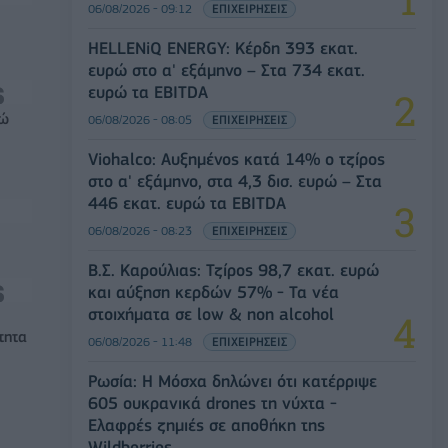
06/08/2026 - 09:12
ΕΠΙΧΕΙΡΗΣΕΙΣ
HELLENiQ ENERGY: Κέρδη 393 εκατ.
ευρώ στο α' εξάμηνο – Στα 734 εκατ.
ευρώ τα EBITDA
ρώ
06/08/2026 - 08:05
ΕΠΙΧΕΙΡΗΣΕΙΣ
Viohalco: Αυξημένος κατά 14% ο τζίρος
στο α' εξάμηνο, στα 4,3 δισ. ευρώ – Στα
446 εκατ. ευρώ τα EBITDA
06/08/2026 - 08:23
ΕΠΙΧΕΙΡΗΣΕΙΣ
Β.Σ. Καρούλιας: Τζίρος 98,7 εκατ. ευρώ
και αύξηση κερδών 57% - Τα νέα
στοιχήματα σε low & non alcohol
τητα
06/08/2026 - 11:48
ΕΠΙΧΕΙΡΗΣΕΙΣ
Ρωσία: Η Μόσχα δηλώνει ότι κατέρριψε
605 ουκρανικά drones τη νύχτα -
Ελαφρές ζημιές σε αποθήκη της
Wildberries