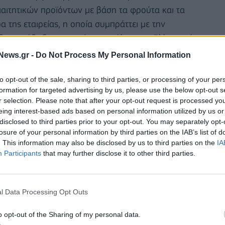
αιτητικών προϊόντων με βάση τα φρούτα και τα
 της εταιρείας, η οποία συμπράττει με την
ια ανάδειξης του κρίσιμου ρόλου του Ελληνικού
στην επανεκκίνηση της Ελληνικής οικονομίας.
News.gr -
Do Not Process My Personal Information
to opt-out of the sale, sharing to third parties, or processing of your per
formation for targeted advertising by us, please use the below opt-out s
r selection. Please note that after your opt-out request is processed y
eing interest-based ads based on personal information utilized by us or
disclosed to third parties prior to your opt-out. You may separately opt-
losure of your personal information by third parties on the IAB’s list of
. This information may also be disclosed by us to third parties on the
IA
Participants
that may further disclose it to other third parties.
l Data Processing Opt Outs
o opt-out of the Sharing of my personal data.