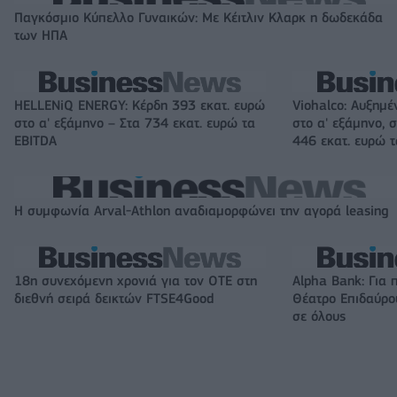
Παγκόσμιο Κύπελλο Γυναικών: Με Κέιτλιν Κλαρκ η δωδεκάδα
των ΗΠΑ
HELLENiQ ENERGY: Κέρδη 393 εκατ. ευρώ
Viohalco: Αυξημέ
στο α' εξάμηνο – Στα 734 εκατ. ευρώ τα
στο α' εξάμηνο, σ
EBITDA
446 εκατ. ευρώ 
Η συμφωνία Arval-Athlon αναδιαμορφώνει την αγορά leasing
18η συνεχόμενη χρονιά για τον ΟΤΕ στη
Alpha Bank: Για 
διεθνή σειρά δεικτών FTSE4Good
Θέατρο Επιδαύρου
σε όλους