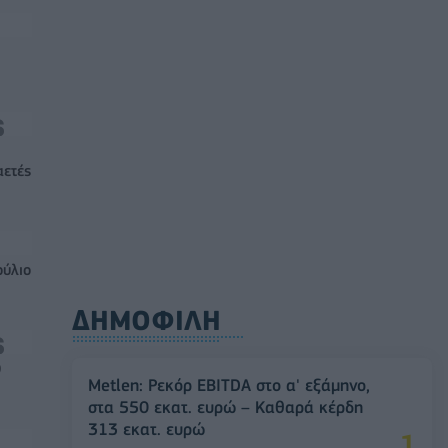
αετές
ούλιο
ΔΗΜΟΦΙΛΗ
0
Metlen: Ρεκόρ EBITDA στο α' εξάμηνο,
στα 550 εκατ. ευρώ – Καθαρά κέρδη
313 εκατ. ευρώ