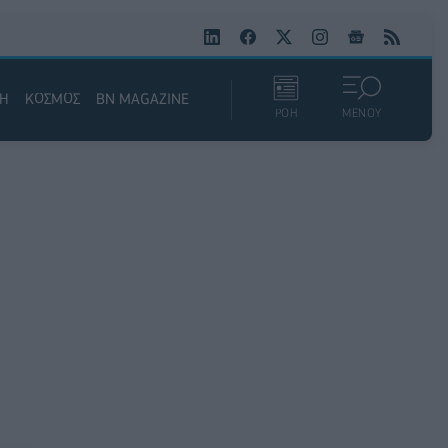
ΚΗ
ΚΟΣΜΟΣ
BN MAGAZINE
ΡΟΗ
ΜΕΝΟΥ