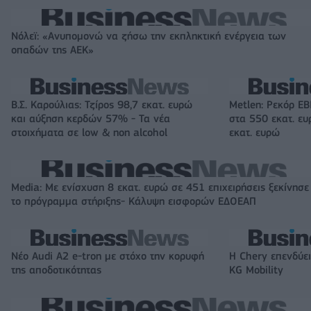
Νόλεϊ: «Ανυπομονώ να ζήσω την εκπληκτική ενέργεια των
οπαδών της ΑΕΚ»
Β.Σ. Καρούλιας: Τζίρος 98,7 εκατ. ευρώ
Metlen: Ρεκόρ EB
και αύξηση κερδών 57% - Τα νέα
στα 550 εκατ. ε
στοιχήματα σε low & non alcohol
εκατ. ευρώ
Media: Με ενίσχυση 8 εκατ. ευρώ σε 451 επιχειρήσεις ξεκίνησε
το πρόγραμμα στήριξης- Κάλυψη εισφορών ΕΔΟΕΑΠ
Νέο Audi A2 e-tron με στόχο την κορυφή
Η Chery επενδύει
της αποδοτικότητας
KG Mobility