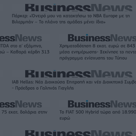
Πάρκερ: «Όνειρό μου να κατακτήσω το ΝΒΑ Europe με τη
Βιλερμπάν – Το πλάνο της ομάδας μένει ίδιο»
ITDA στο α' εξάμηνο,
Χρηματοδότηση 8 εκατ. ευρώ σε 843
υρώ – Καθαρά κέρδη 313
μέσα ενημέρωσης- Ξεκίνησε το πεντ
πρόγραμμα ενίσχυσης του Τύπου
IAB Hellas: Νέα Διοικούσα Επιτροπή και νέο Διοικητικό Συμβ
- Πρόεδρος ο Γαληνός Γιαγλής
 75 εκατ. δολάρια στην
Το FIAT 500 Hybrid τώρα από 18.99
ευρώ