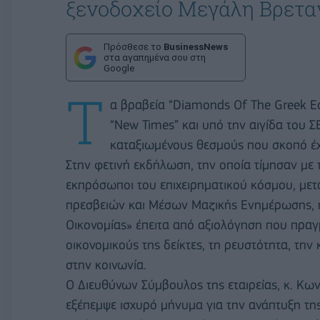
ξενοδοχείο Μεγάλη Βρετα
Πρόσθεσε το
BusinessNews
στα αγαπημένα σου στη
Google
Τ
α βραβεία “Diamonds Of The Greek E
“Νew Times” και υπό την αιγίδα του 
καταξιωμένους θεσμούς που σκοπό έχο
Στην φετινή εκδήλωση, την οποία τίμησαν με
εκπρόσωποι του επιχειρηματικού κόσμου, με
πρεσβειών και Μέσων Μαζικής Ενημέρωσης, η
Οικονομίας» έπειτα από αξιολόγηση που πρα
οικονομικούς της δείκτες, τη ρευστότητα, τη
στην κοινωνία.
Ο Διευθύνων Σύμβουλος της εταιρείας, κ. Κω
εξέπεμψε ισχυρό μήνυμα για την ανάπτυξη της