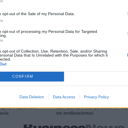
In
o opt-out of the Sale of my Personal Data.
Ο Ένες Καντέρ θέλει να δηλώσει συμμετοχή στο ντραφτ του
In
WNBA!
to opt-out of processing my Personal Data for Targeted
ing.
In
ζίρος 98,7 εκατ. ευρώ
Deloitte Ελλάδος: Χρηματοοικονομικ
ών 57% - Τα νέα
σύμβουλος της ΔΕΗ για την είσοδο σ
o opt-out of Collection, Use, Retention, Sale, and/or Sharing
ersonal Data that Is Unrelated with the Purposes for which it
w & non alcohol
πολωνική αγορά ενέργειας
lected.
Out
CONFIRM
IAB Hellas: Νέα Διοικούσα Επιτροπή και νέο Διοικητικό Συμβ
- Πρόεδρος ο Γαληνός Γιαγλής
Data Deletion
Data Access
Privacy Policy
ιορκία η ευρωπαϊκή
Νέο Audi A2 e-tron με στόχο την κο
χανία
της αποδοτικότητας