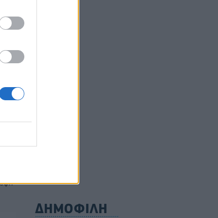
ός
την
ούλιο
ρυφή
ΔΗΜΟΦΙΛΗ