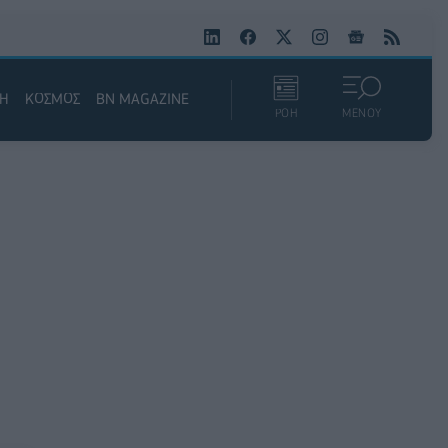
ΚΗ
ΚΟΣΜΟΣ
BN MAGAZINE
ΡΟΗ
ΜΕΝΟΥ