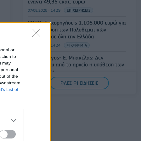
έναντι 49,35 εκατ. ευρώ
07/08/2026 - 14:39
ΕΠΙΧΕΙΡΗΣΕΙΣ
ΥΠΠΟ: Επιχορηγήσεις 1.106.000 ευρώ για
την ενίσχυση των Πολυθεματικών
Φεστιβάλ σε όλη την Ελλάδα
07/08/2026 - 14:34
ΟΙΚΟΝΟΜΙΑ
sonal or
ection to
Άρειος Πάγος- Ε. Μπακέλας: Δεν
ou may
ανασύρεται από το αρχείο η υπόθεση των
 personal
υποκλοπών
out of the
07/08/2026 - 14:11
ΕΛΛΑΔΑ
 downstream
ΟΛΕΣ ΟΙ ΕΙΔΗΣΕΙΣ
B’s List of
Σαουδική Αραβία, Τουρκία και Πακιστάν
υπογράφουν κοινή αμυντική συμφωνία
07/08/2026 - 13:47
ΚΟΣΜΟΣ