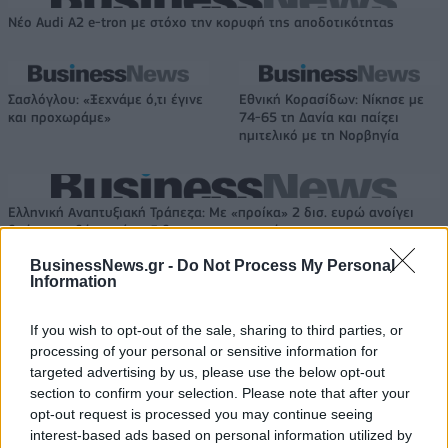
Νέο Audi A2 e-tron με στόχο την κορυφή της αποδοτικότητας
Σασλόγλου: «Ξεχνάμε ό,τι έγινε
Εθνική Κορασίδων: Νίκησε με
και προχωράμε»
74-65 τη Δανία και παίζει
ημιτελικό με τη Νορβηγία
Ελληνική Αναπτυξιακή Τράπεζα: Με «προίκα» 2 δισ. ευρώ ανοίγει
δρόμο για δάνεια έως 5 δισ. σε μικρομεσαίες
BusinessNews.gr -
Do Not Process My Personal
Information
If you wish to opt-out of the sale, sharing to third parties, or
Β.Σ. Καρούλιας: Τζίρος 98,7
Deloitte Ελλάδος:
εκατ. ευρώ και αύξηση κερδών
Χρηματοοικονομικός
processing of your personal or sensitive information for
57% - Τα νέα στοιχήματα σε
σύμβουλος της ΔΕΗ για την
targeted advertising by us, please use the below opt-out
low & non alcohol
είσοδο στην πολωνική αγορά
section to confirm your selection. Please note that after your
ενέργειας
opt-out request is processed you may continue seeing
interest-based ads based on personal information utilized by