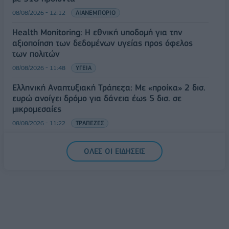
08/08/2026 - 12:12
ΛΙΑΝΕΜΠΟΡΙΟ
Health Monitoring: Η εθνική υποδομή για την
αξιοποίηση των δεδομένων υγείας προς όφελος
των πολιτών
08/08/2026 - 11:48
ΥΓΕΙΑ
Ελληνική Αναπτυξιακή Τράπεζα: Με «προίκα» 2 δισ.
ευρώ ανοίγει δρόμο για δάνεια έως 5 δισ. σε
μικρομεσαίες
08/08/2026 - 11:22
ΤΡΑΠΕΖΕΣ
5G παντού, 6G στον ορίζοντα: Πού βρίσκεται η
ΟΛΕΣ ΟΙ ΕΙΔΗΣΕΙΣ
Ελλάδα στη μεγάλη τεχνολογική μετάβαση
08/08/2026 - 10:54
ΤΕΧΝΟΛΟΓΙΑ