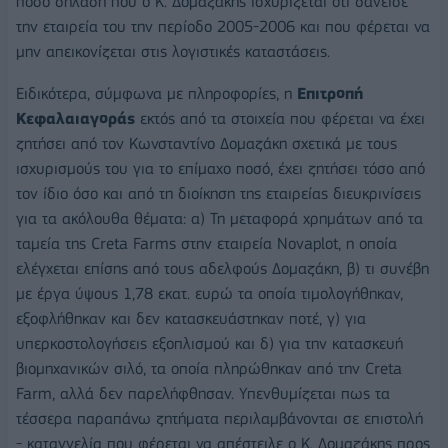
ποσό δηλαδή που ο Κ. Δομαζάκης ισχυρίζεται ότι δάνεισε
την εταιρεία του την περίοδο 2005-2006 και που φέρεται να
μην απεικονίζεται στις λογιστικές καταστάσεις.
Ειδικότερα, σύμφωνα με πληροφορίες, η
Επιτροπή
Κεφαλαιαγοράς
εκτός από τα στοιχεία που φέρεται να έχει
ζητήσει από τον Κωνσταντίνο Δομαζάκη σχετικά με τους
ισχυρισμούς του για το επίμαχο ποσό, έχει ζητήσει τόσο από
τον ίδιο όσο και από τη διοίκηση της εταιρείας διευκρινίσεις
για τα ακόλουθα θέματα: α) Τη μεταφορά χρημάτων από τα
ταμεία της Creta Farms στην εταιρεία Novaplot, η οποία
ελέγχεται επίσης από τους αδελφούς Δομαζάκη, β) τι συνέβη
με έργα ύψους 1,78 εκατ. ευρώ τα οποία τιμολογήθηκαν,
εξοφλήθηκαν και δεν κατασκευάστηκαν ποτέ, γ) για
υπερκοστολογήσεις εξοπλισμού και δ) για την κατασκευή
βιομηχανικών σιλό, τα οποία πληρώθηκαν από την Creta
Farm, αλλά δεν παρελήφθησαν. Υπενθυμίζεται πως τα
τέσσερα παραπάνω ζητήματα περιλαμβάνονται σε επιστολή
- καταγγελία που φέρεται να απέστειλε ο Κ. Δομαζάκης προς