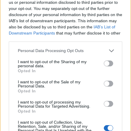
us or personal information disclosed to third parties prior to
your opt-out. You may separately opt-out of the further
Η Chery επενδύει 75 εκατ. δολάρια στην KG Mobility
disclosure of your personal information by third parties on the
IAB’s list of downstream participants. This information may
also be disclosed by us to third parties on the
IAB’s List of
Το FIAT 500 Hybrid τώρα από
Ατρόμητος και Novibet
Downstream Participants
that may further disclose it to other
18.990 ευρώ
συνεχίζουν μαζί: Ανανέωση της
third parties.
συνεργασίας τους μέχρι το
2028
Personal Data Processing Opt Outs
I want to opt-out of the Sharing of my
personal data.
18η συνεχόμενη χρονιά για τον ΟΤΕ στη διεθνή σειρά δεικτών
Opted In
FTSE4Good
I want to opt-out of the Sale of my
Personal Data.
Opted In
Alpha Bank: Για πρώτη φορά το Αρχαίο Θέατρο Επιδαύρου άνοιξε τις
I want to opt-out of processing my
πύλες του σε όλους
Personal Data for Targeted Advertising.
Opted In
I want to opt-out of Collection, Use,
Retention, Sale, and/or Sharing of my
Personal Data that Is Unrelated with the