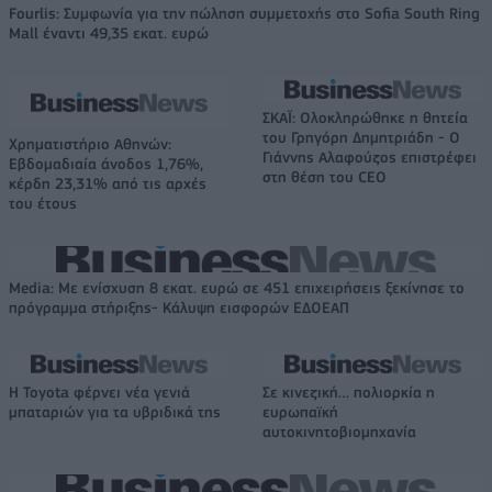
Fourlis: Συμφωνία για την πώληση συμμετοχής στο Sofia South Ring
Mall έναντι 49,35 εκατ. ευρώ
ΣΚΑΪ: Ολοκληρώθηκε η θητεία
του Γρηγόρη Δημητριάδη - Ο
Χρηματιστήριο Αθηνών:
Γιάννης Αλαφούζος επιστρέφει
Εβδομαδιαία άνοδος 1,76%,
στη θέση του CEO
κέρδη 23,31% από τις αρχές
του έτους
Media: Με ενίσχυση 8 εκατ. ευρώ σε 451 επιχειρήσεις ξεκίνησε το
πρόγραμμα στήριξης- Κάλυψη εισφορών ΕΔΟΕΑΠ
Η Toyota φέρνει νέα γενιά
Σε κινεζική… πολιορκία η
μπαταριών για τα υβριδικά της
ευρωπαϊκή
αυτοκινητοβιομηχανία