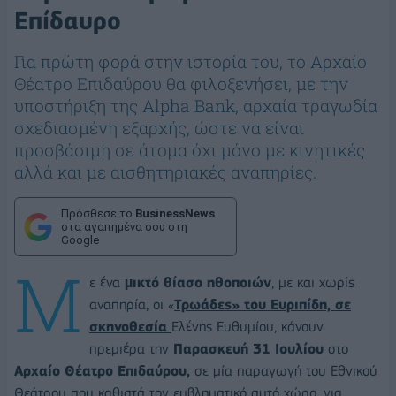
Επίδαυρο
Για πρώτη φορά στην ιστορία του, το Αρχαίο
Θέατρο Επιδαύρου θα φιλοξενήσει, με την
υποστήριξη της Alpha Bank, αρχαία τραγωδία
σχεδιασμένη εξαρχής, ώστε να είναι
προσβάσιμη σε άτομα όχι μόνο με κινητικές
αλλά και με αισθητηριακές αναπηρίες.
Πρόσθεσε το
BusinessNews
στα αγαπημένα σου στη
Google
Μ
ε ένα
μικτό θίασο ηθοποιών
, με και χωρίς
αναπηρία, οι «
Τρωάδες
» του Ευριπίδη, σε
σκηνοθεσία
Ελένης Ευθυμίου, κάνουν
πρεμιέρα την
Παρασκευή 31 Ιουλίου
στο
Αρχαίο Θέατρο Επιδαύρου,
σε μία παραγωγή του Εθνικού
Θεάτρου που καθιστά τον εμβληματικό αυτό χώρο, για