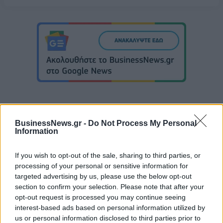
BusinessNews.gr -
Do Not Process My Personal
Information
EuroLeague: Οι ενθουσιώδεις πρωτοεμφανιζόμενοι
If you wish to opt-out of the sale, sharing to third parties, or
processing of your personal or sensitive information for
Ευρωπαϊκό Κορασίδων Β'
targeted advertising by us, please use the below opt-out
Κατηγορίας: Πρεμιέρα με νίκη
Β.Σ. Καρούλιας: Τζίρος 98,7
section to confirm your selection. Please note that after your
για Δανία και Ισλανδία - Το
εκατ. ευρώ και αύξηση κερδών
opt-out request is processed you may continue seeing
πανόραμα
57% - Τα νέα στοιχήματα σε
interest-based ads based on personal information utilized by
low & non alcohol
us or personal information disclosed to third parties prior to