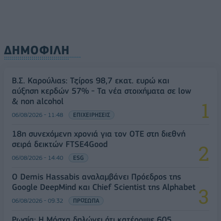
ΔΗΜΟΦΙΛΗ
Β.Σ. Καρούλιας: Τζίρος 98,7 εκατ. ευρώ και
αύξηση κερδών 57% - Τα νέα στοιχήματα σε low
& non alcohol
06/08/2026 - 11:48
ΕΠΙΧΕΙΡΗΣΕΙΣ
18η συνεχόμενη χρονιά για τον ΟΤΕ στη διεθνή
σειρά δεικτών FTSE4Good
06/08/2026 - 14:40
ESG
Ο Demis Hassabis αναλαμβάνει Πρόεδρος της
Google DeepMind και Chief Scientist της Alphabet
06/08/2026 - 09:32
ΠΡΟΣΩΠΑ
Ρωσία: Η Μόσχα δηλώνει ότι κατέρριψε 605