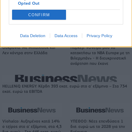
αποδοτικότητας
Opted Out
CONFIRM
Το FIAT 500 Hybrid τώρα από 18.990 ευρώ
Data Deletion
Data Access
Privacy Policy
Ουκρανία: Με Μίχαϊλιουκ και
Πάρκερ: «Όνειρό μου να
Λεν κόντρα στην Ελλάδα
κατακτήσω το ΝΒΑ Europe με τη
Βιλερμπάν» - Η διευκρινιστική
ανάρτηση που έκανε
HELLENiQ ENERGY: Κέρδη 393 εκατ. ευρώ στο α' εξάμηνο – Στα 734
εκατ. ευρώ τα EBITDA
Viohalco: Αυξημένος κατά 14%
ΥΠΕΘΟΟ: Νέες επενδύσεις 1
ο τζίρος στο α' εξάμηνο, στα 4,3
δισ. ευρώ ως το 2028 για την
δισ. ευρώ – Στα 446 εκατ. ευρώ
Ενέργεια