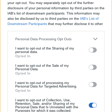
your opt-out. You may separately opt-out of the further
disclosure of your personal information by third parties on the
IAB’s list of downstream participants. This information may
Metlen: Ρεκόρ EBITDA στο α' εξάμηνο, στα 550 εκατ. ευρώ – Καθαρά
also be disclosed by us to third parties on the
IAB’s List of
κέρδη 313 εκατ. ευρώ
Downstream Participants
that may further disclose it to other
third parties.
Media: Με ενίσχυση 8 εκατ.
Personal Data Processing Opt Outs
ευρώ σε 451 επιχειρήσεις
Χρηματοδότηση 8 εκατ. ευρώ
ξεκίνησε το πρόγραμμα
I want to opt-out of the Sharing of my
σε 843 μέσα ενημέρωσης-
στήριξης- Κάλυψη εισφορών
personal data.
Ξεκίνησε το πενταετές
ΕΔΟΕΑΠ
Opted In
πρόγραμμα ενίσχυσης του
Τύπου
I want to opt-out of the Sale of my
Personal Data.
Opted In
IAB Hellas: Νέα Διοικούσα Επιτροπή και νέο Διοικητικό Συμβούλιο -
I want to opt-out of processing my
Πρόεδρος ο Γαληνός Γιαγλής
Personal Data for Targeted Advertising.
Opted In
I want to opt-out of Collection, Use,
Retention, Sale, and/or Sharing of my
Νέο Audi A2 e-tron με στόχο
Η Chery επενδύει 75 εκατ.
Personal Data that Is Unrelated with the
την κορυφή της
δολάρια στην KG Mobility
Purposes for which it was collected.