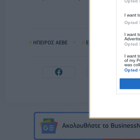
Opted 
I want t
Opted 
I want 
Advertis
ΗΠΕΙΡΟΣ ΑEΒΕ
ECOVADIS
Opted 
I want t
of my P
was col
Opted 