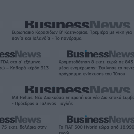
Ευρωπαϊκό Κορασίδων Β' Κατηγορίας: Πρεμιέρα με νίκη για
Δανία και Ισλανδία - Το πανόραμα
ITDA στο α' εξάμηνο,
Χρηματοδότηση 8 εκατ. ευρώ σε 843
υρώ – Καθαρά κέρδη 313
μέσα ενημέρωσης- Ξεκίνησε το πεντ
πρόγραμμα ενίσχυσης του Τύπου
IAB Hellas: Νέα Διοικούσα Επιτροπή και νέο Διοικητικό Συμβ
- Πρόεδρος ο Γαληνός Γιαγλής
 75 εκατ. δολάρια στην
Το FIAT 500 Hybrid τώρα από 18.99
ευρώ