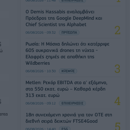
06/08/2026 - 11:48
ΕΠΙΧΕΙΡΗΣΕΙΣ
Ο Demis Hassabis αναλαμβάνει
Πρόεδρος της Google DeepMind και
Chief Scientist της Alphabet
06/08/2026 - 09:32
ΠΡΟΣΩΠΑ
Ρωσία: Η Μόσχα δηλώνει ότι κατέρριψε
605 ουκρανικά drones τη νύχτα -
ρώ
Ελαφρές ζημιές σε αποθήκη της
Wildberries
06/08/2026 - 10:30
ΚΟΣΜΟΣ
Metlen: Ρεκόρ EBITDA στο α' εξάμηνο,
στα 550 εκατ. ευρώ – Καθαρά κέρδη
313 εκατ. ευρώ
06/08/2026 - 09:12
ΕΠΙΧΕΙΡΗΣΕΙΣ
τητα
18η συνεχόμενη χρονιά για τον ΟΤΕ στη
διεθνή σειρά δεικτών FTSE4Good
06/08/2026 - 14:40
ESG