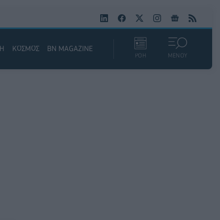
ΚΗ
ΚΟΣΜΟΣ
BN MAGAZINE
ΡΟΗ
ΜΕΝΟΥ