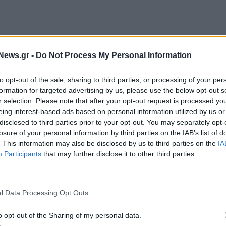
News.gr -
Do Not Process My Personal Information
to opt-out of the sale, sharing to third parties, or processing of your per
ρμα ανεξάρτητης αξιολόγησης της επιχειρηματικής
formation for targeted advertising by us, please use the below opt-out s
ω από 150.000 εταιρίες, σε 185 χώρες,
r selection. Please note that after your opt-out request is processed y
eing interest-based ads based on personal information utilized by us or
φάνεια λειτουργίας τους, αλλά και τη βελτίωση
disclosed to third parties prior to your opt-out. You may separately opt-
losure of your personal information by third parties on the IAB’s list of
. This information may also be disclosed by us to third parties on the
IA
ΠΤΙΜΑ
, Φλώρα Μαγκανάρη,
επεσήμανε «Για εμάς, η
Participants
that may further disclose it to other third parties.
αντική πιστοποίηση. Είναι ένας οδηγός για
ροσηλωμένοι σε πρακτικές υπεύθυνης, διαφανούς
l Data Processing Opt Outs
υχή της δραστηριότητάς μας, με στόχο τη δημιουργία
και το περιβάλλον. Σίγουρα είναι πολλά ακόμη αυτά
o opt-out of the Sharing of my personal data.
ούμε να γινόμαστε καλύτεροι.».