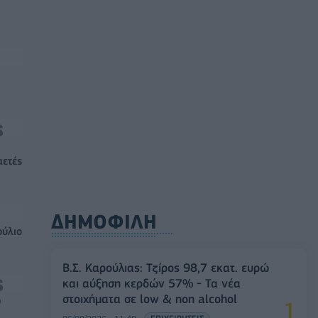
αετές
ΔΗΜΟΦΙΛΗ
ούλιο
Β.Σ. Καρούλιας: Τζίρος 98,7 εκατ. ευρώ
και αύξηση κερδών 57% - Τα νέα
στοιχήματα σε low & non alcohol
0