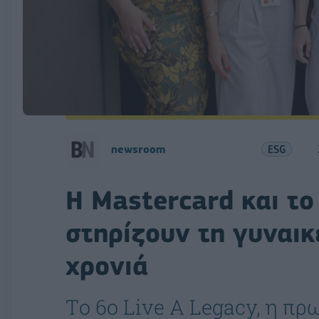
newsroom
ESG
Η Mastercard και τ
στηρίζουν τη γυναικ
χρονιά
Tο 6ο Live A Legacy, η πρ