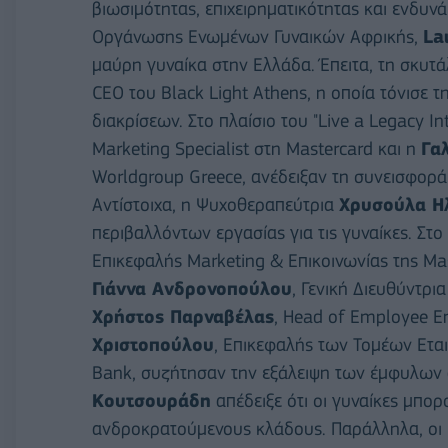
βιωσιμότητας, επιχειρηματικότητας και ενδυνά
Οργάνωσης Ενωμένων Γυναικών Αφρικής,
La
μαύρη γυναίκα στην Ελλάδα. Έπειτα, τη σκυτ
CEO του Black Light Athens, η οποία τόνισε 
διακρίσεων. Στο πλαίσιο του "Live a Legacy I
Marketing Specialist στη Mastercard και η
Γα
Worldgroup Greece, ανέδειξαν τη συνεισφορ
Αντίστοιχα, η Ψυχοθεραπεύτρια
Χρυσούλα Η
περιβαλλόντων εργασίας για τις γυναίκες. Στ
Επικεφαλής Marketing & Επικοινωνίας της Mas
Γιάννα Ανδρονοπούλου
, Γενική Διευθύντρι
Χρήστος Παρναβέλας
, Head of Εmployee Εn
Χριστοπούλου
, Επικεφαλής των Τομέων Εται
Bank, συζήτησαν την εξάλειψη των έμφυλων
Κουτσουράδη
απέδειξε ότι οι γυναίκες μπο
ανδροκρατούμενους κλάδους. Παράλληλα, οι μ