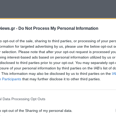
News.gr -
Do Not Process My Personal Information
to opt-out of the sale, sharing to third parties, or processing of your per
formation for targeted advertising by us, please use the below opt-out s
 Ωδείου Αθηνών, το Σάββατο 18 Μαΐου.
Για μία
r selection. Please note that after your opt-out request is processed y
γασιακή συμπερίληψη κι ενδυνάμωση έδωσαν το
eing interest-based ads based on personal information utilized by us or
disclosed to third parties prior to your opt-out. You may separately opt-
μάζονται να κάνουν το πρώτο τους επαγγελματικό
losure of your personal information by third parties on the IAB’s list of
ευση και εφόδια στη διαδρομή τους προς την
. This information may also be disclosed by us to third parties on the
IA
ο σήμα της εκκίνησης έδωσαν οι παρουσιαστές της
Participants
that may further disclose it to other third parties.
πουτζίδης, οι οποίοι με τον δικό τους μοναδικό
πτ(ρι)ες. Η φετινή εκδήλωση του Live A Legacy, με
l Data Processing Opt Outs
φιλοξένησε καταξιωμένες/ους επαγγελματίες από την
υς κλάδους της τεχνολογίας, της επιστήμης και της
o opt-out of the Sharing of my personal data.
de chats, βιωματικές συνεντεύξεις και διαδραστικά