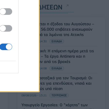
ΡΟΗ ΕΙΔΗΣΕΩΝ
Κορυφώνεται η έξοδος του Αυγούστου –
Πάνω από 56.000 επιβάτες αναχωρούν
σήμερα από τα λιμάνια της Αττικής
08/08/2026 - 14:30
ΕΛΛΑΔΑ
Δυτική Αττική: Η επόμενη ημέρα μετά τις
πυρκαγιές – Τα έργα Antinero και η
«μάχη» πριν από τις βροχές
08/08/2026 - 14:08
ΕΛΛΑΔΑ
Ειδικό Χωροταξικό για τον Τουρισμό: Οι
νέοι κανόνες για επενδύσεις, νησιά και
προορισμούς υπό πίεση
08/08/2026 - 13:21
ΤΟΥΡΙΣΜΟΣ
Υπουργείο Εργασίας: Ο “χάρτης” των