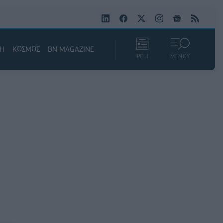
ΚΗ
ΚΟΣΜΟΣ
BN MAGAZINE
ΡΟΗ
ΜΕΝΟΥ