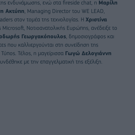
της ενδυνάμωσης, ενώ στα fireside chat, η
Μαρίλη
νη Ακτύπη
, Managing Director του WE LEAD,
eaders στον τομέα της τεχνολογίας. Η
Χριστίνα
 Microsoft, Νοτιοανατολικής Ευρώπης, ανέδειξε το
οδωρής Γεωργακόπουλος
, δημοσιογράφος και
ητες που καλλιεργούνται στη συνείδηση της
ο Τύπος. Τέλος, η μαγείρισσα
Γωγώ Δελογιάννη
νδέθηκε με την επαγγελματική της εξέλιξη.