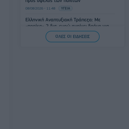
προς όφελος των πολιτών
08/08/2026 - 11:48
ΥΓΕΙΑ
Ελληνική Αναπτυξιακή Τράπεζα: Με
«προίκα» 2 δισ. ευρώ ανοίγει δρόμο για
δάνεια έως 5 δισ. σε μικρομεσαίες
ΟΛΕΣ ΟΙ ΕΙΔΗΣΕΙΣ
08/08/2026 - 11:22
ΤΡΑΠΕΖΕΣ
5G παντού, 6G στον ορίζοντα: Πού
βρίσκεται η Ελλάδα στη μεγάλη
τεχνολογική μετάβαση
08/08/2026 - 10:54
ΤΕΧΝΟΛΟΓΙΑ