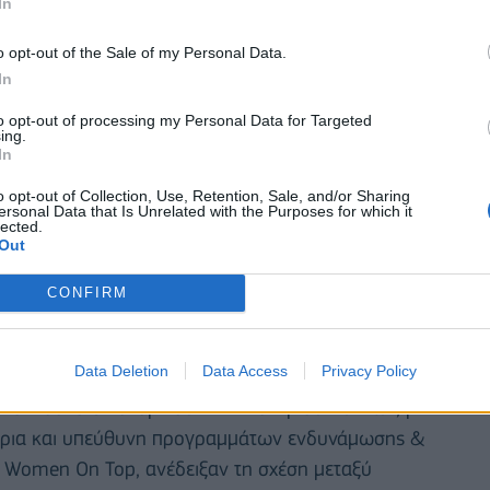
In
ν έμπνευση, ξεδιπλώνοντας τις δικές τους ιστορίες
o opt-out of the Sale of my Personal Data.
In
άσιμη σε ΑμεΑ, δίνοντας έτσι τη δυνατότητα σε
to opt-out of processing my Personal Data for Targeted
ing.
αυτόχρονη διερμηνεία στη νοηματική γλώσσα
In
τοχή όσων ατόμων παρευρέθηκαν, δημιουργώντας
o opt-out of Collection, Use, Retention, Sale, and/or Sharing
ρίληψης.
ersonal Data that Is Unrelated with the Purposes for which it
lected.
Out
r Vice President της Mastercard στον τομέα του
Ευρώπη, η οποία μοιράστηκε την πορεία της,
CONFIRM
που κλήθηκε να αναλάβει σαν εργαζόμενη γυναίκα.
ηγήτρια Οικονομικού Πανεπιστημίου Αθηνών &
Data Deletion
Data Access
Privacy Policy
ιροπούλου
, ιδρύτρια του Fashion Revolution Greece
μης Μόδας Οικονομικού Πανεπιστημίου Αθηνών, με
ύτρια και υπεύθυνη προγραμμάτων ενδυνάμωσης &
 Women On Top, ανέδειξαν τη σχέση μεταξύ