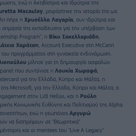
μωσης, ενώ η Ακτιβίστρια και Ιδρύτρια της
uretta Macauley
, μοιράστηκε την ιστορία της ως
άλη πήρε η
Χρυσέλλα Λαγαρία
, συν-ιδρύτρια και
τη σημασία της εκπαίδευσης για την υπέρβαση των
nternship Program", η
Βίκυ Σακελλαριάδη
,
λάτεια Χαράτση
, Account Executive στη McCann
ά του προγράμματος στη γυναικεία ενδυνάμωση.
λιοπούλου
μίλησε για τη δημιουργία ασφαλών
ο panel που συντόνισε η
Λουκία Χωραφά
,
tercard για την Ελλάδα, Κύπρο και Μάλτα, η
α της Microsoft, για την Ελλάδα, Κύπρο και Μάλτα, ο
gagement στην Lidl Hellas, και η
Ρούλη
ρικής Κοινωνικής Ευθύνης και Πολιτισμού της Alpha
 ανισοτήτων, ενώ η γεωπόνος
Αργυρώ
ρούν να διαπρέψουν σε "θεωρητικά"
έντορες και οι mentees του "Live A Legacy"