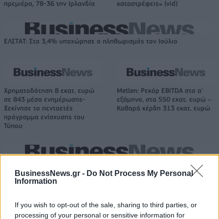
πρεμιέρα, 78-36 την Ιρλανδία
καταστρέφεις» (vid)
ΕΛΣΤΑΤ: Στο 3,4% υποχώρησε ο πληθωρισμός τον Ιούλιο
Χρηματοδότηση 8 εκατ. ευρώ
Metlen: Ρεκόρ EBITDA στο α'
σε 843 μέσα ενημέρωσης-
εξάμηνο, στα 550 εκατ. ευρώ –
Ξεκίνησε το πενταετές
Καθαρά κέρδη 313 εκατ. ευρώ
πρόγραμμα ενίσχυσης του
Τύπου
Η Chery επενδύει 75 εκατ. δολάρια στην KG Mobility
BusinessNews.gr -
Do Not Process My Personal
Information
Το FIAT 500 Hybrid τώρα από
Ατρόμητος και Novibet
If you wish to opt-out of the sale, sharing to third parties, or
18.990 ευρώ
συνεχίζουν μαζί: Ανανέωση της
processing of your personal or sensitive information for
συνεργασίας τους μέχρι το