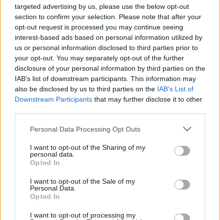
targeted advertising by us, please use the below opt-out
2028
section to confirm your selection. Please note that after your
opt-out request is processed you may continue seeing
interest-based ads based on personal information utilized by
18η συνεχόμενη χρονιά για τον ΟΤΕ στη διεθνή σειρά δεικτών
us or personal information disclosed to third parties prior to
FTSE4Good
your opt-out. You may separately opt-out of the further
disclosure of your personal information by third parties on the
IAB’s list of downstream participants. This information may
also be disclosed by us to third parties on the
IAB’s List of
Alpha Bank: Για πρώτη φορά το Αρχαίο Θέατρο Επιδαύρου άνοιξε τις
Downstream Participants
that may further disclose it to other
πύλες του σε όλους
third parties.
Personal Data Processing Opt Outs
I want to opt-out of the Sharing of my
personal data.
ΠΕΡΙΣΣΌΤΕΡΑ ΣΕ ΑΥΤΉ ΤΗΝ ΚΑΤΗΓΟΡΊΑ
Opted In
I want to opt-out of the Sale of my
Personal Data.
Opted In
I want to opt-out of processing my