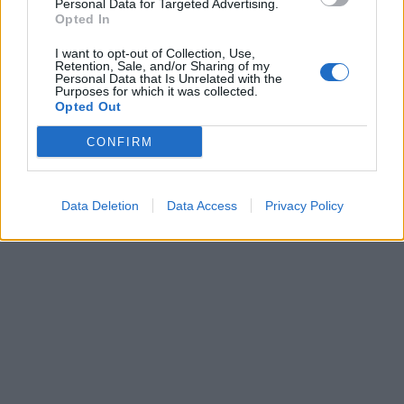
Personal Data for Targeted Advertising.
Opted In
I want to opt-out of Collection, Use,
Retention, Sale, and/or Sharing of my
Axion Hellas: 16η δράση
4 χρόνια δράσεις «Δίπλα
Personal Data that Is Unrelated with the
σε Σίφνο, Σχοινούσα,
στη Γυναίκα»
Purposes for which it was collected.
Αστυπάλαια, Αμοργό και
Opted Out
09/04/2024 - 18:33
Κίμωλο
CONFIRM
10/04/2024 - 13:17
Data Deletion
Data Access
Privacy Policy