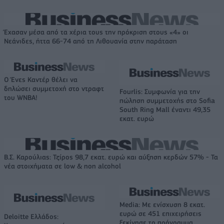
Έχασαν μέσα από τα χέρια τους την πρόκριση στους «4» οι
Νεάνιδες, ήττα 66-74 από τη Λιθουανία στην παράταση
Ο Ένες Καντέρ θέλει να
δηλώσει συμμετοχή στο ντραφτ
Fourlis: Συμφωνία για την
του WNBA!
πώληση συμμετοχής στο Sofia
South Ring Mall έναντι 49,35
εκατ. ευρώ
Β.Σ. Καρούλιας: Τζίρος 98,7 εκατ. ευρώ και αύξηση κερδών 57% - Τα
νέα στοιχήματα σε low & non alcohol
Media: Με ενίσχυση 8 εκατ.
ευρώ σε 451 επιχειρήσεις
Deloitte Ελλάδος:
ξεκίνησε το πρόγραμμα