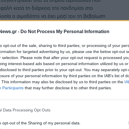
σφαλή κατά τη διάρκεια της πανδημίας στο
δοσία ο αιμοδότης να έχει μαζί του τη βεβαίωση
 ή να έχεις στείλει SMS με τον αριθμό 1 στο 13033
News.gr -
Do Not Process My Personal Information
to opt-out of the sale, sharing to third parties, or processing of your per
formation for targeted advertising by us, please use the below opt-out s
r selection. Please note that after your opt-out request is processed y
eing interest-based ads based on personal information utilized by us or
disclosed to third parties prior to your opt-out. You may separately opt-
losure of your personal information by third parties on the IAB’s list of
. This information may also be disclosed by us to third parties on the
IA
Participants
that may further disclose it to other third parties.
l Data Processing Opt Outs
o opt-out of the Sharing of my personal data.