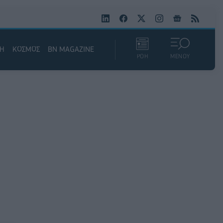
ΚΗ
ΚΟΣΜΟΣ
BN MAGAZINE
ΡΟΗ
ΜΕΝΟΥ