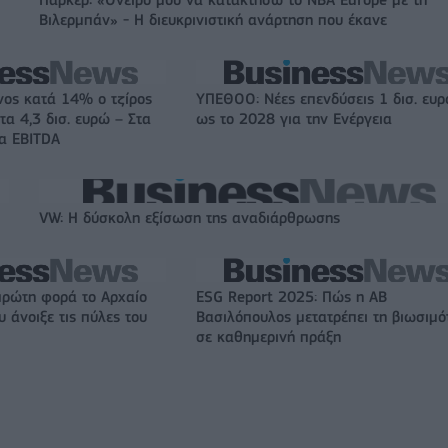
Πάρκερ: «Όνειρό μου να κατακτήσω το ΝΒΑ Europe με τη
Βιλερμπάν» - Η διευκρινιστική ανάρτηση που έκανε
νος κατά 14% ο τζίρος
ΥΠΕΘΟΟ: Νέες επενδύσεις 1 δισ. ευ
τα 4,3 δισ. ευρώ – Στα
ως το 2028 για την Ενέργεια
τα EBITDA
VW: Η δύσκολη εξίσωση της αναδιάρθρωσης
πρώτη φορά το Αρχαίο
ESG Report 2025: Πώς η ΑΒ
 άνοιξε τις πύλες του
Βασιλόπουλος μετατρέπει τη βιωσιμό
σε καθημερινή πράξη