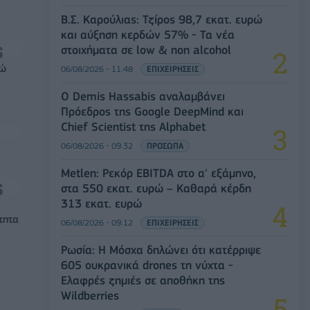
Β.Σ. Καρούλιας: Τζίρος 98,7 εκατ. ευρώ
και αύξηση κερδών 57% - Τα νέα
στοιχήματα σε low & non alcohol
ρώ
06/08/2026 - 11:48
ΕΠΙΧΕΙΡΗΣΕΙΣ
Ο Demis Hassabis αναλαμβάνει
Πρόεδρος της Google DeepMind και
Chief Scientist της Alphabet
06/08/2026 - 09:32
ΠΡΟΣΩΠΑ
Metlen: Ρεκόρ EBITDA στο α' εξάμηνο,
στα 550 εκατ. ευρώ – Καθαρά κέρδη
313 εκατ. ευρώ
τητα
06/08/2026 - 09:12
ΕΠΙΧΕΙΡΗΣΕΙΣ
Ρωσία: Η Μόσχα δηλώνει ότι κατέρριψε
605 ουκρανικά drones τη νύχτα -
Ελαφρές ζημιές σε αποθήκη της
Wildberries