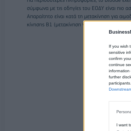
σύμφωνα με τις οδηγίες του ΕΟΔΥ είναι πιο α
Απαραίτητο είναι κατά τη μετακίνηση για αιμο
κίνησης Β1 (μετακίνηση για ιατρικούς λόγους)
Business
If you wish 
sensitive in
confirm you
continue se
information 
further disc
participants
Downstream 
Persona
I want t