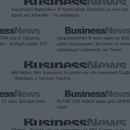
Ευρωπαϊκό Κορασίδων Β' Κατηγορίας: Πρεμιέρα με νίκη για
Δανία και Ισλανδία - Το πανόραμα
ITDA στο α' εξάμηνο,
Χρηματοδότηση 8 εκατ. ευρώ σε 843
υρώ – Καθαρά κέρδη 313
μέσα ενημέρωσης- Ξεκίνησε το πεντ
πρόγραμμα ενίσχυσης του Τύπου
IAB Hellas: Νέα Διοικούσα Επιτροπή και νέο Διοικητικό Συμβ
- Πρόεδρος ο Γαληνός Γιαγλής
 75 εκατ. δολάρια στην
Το FIAT 500 Hybrid τώρα από 18.99
ευρώ