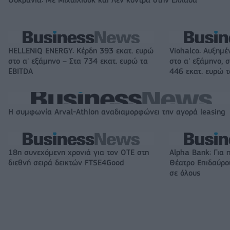
Ουκρανία: Με Μίχαϊλιουκ και Λεν κόντρα στην Ελλάδα
HELLENiQ ENERGY: Κέρδη 393 εκατ. ευρώ
Viohalco: Αυξημέ
στο α' εξάμηνο – Στα 734 εκατ. ευρώ τα
στο α' εξάμηνο, σ
EBITDA
446 εκατ. ευρώ 
Η συμφωνία Arval-Athlon αναδιαμορφώνει την αγορά leasing
18η συνεχόμενη χρονιά για τον ΟΤΕ στη
Alpha Bank: Για 
διεθνή σειρά δεικτών FTSE4Good
Θέατρο Επιδαύρου
σε όλους