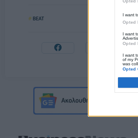
Opted 
I want t
BEAT
Opted 
I want 
Advertis
Opted 
I want t
of my P
was col
Opted 