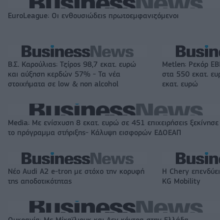
EuroLeague: Οι ενθουσιώδεις πρωτοεμφανιζόμενοι
Β.Σ. Καρούλιας: Τζίρος 98,7 εκατ. ευρώ
Metlen: Ρεκόρ EB
και αύξηση κερδών 57% - Τα νέα
στα 550 εκατ. ε
στοιχήματα σε low & non alcohol
εκατ. ευρώ
Media: Με ενίσχυση 8 εκατ. ευρώ σε 451 επιχειρήσεις ξεκίνησε
το πρόγραμμα στήριξης- Κάλυψη εισφορών ΕΔΟΕΑΠ
Νέο Audi A2 e-tron με στόχο την κορυφή
Η Chery επενδύει
της αποδοτικότητας
KG Mobility