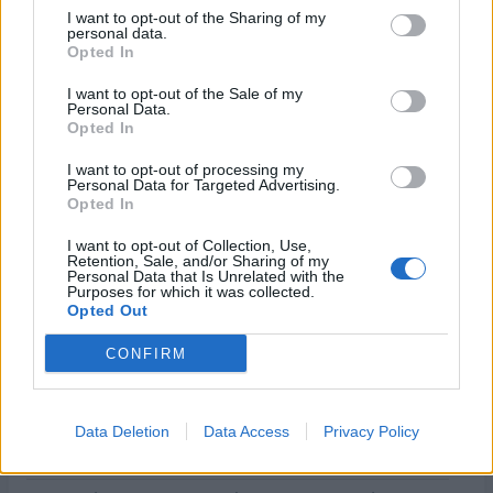
06/04/2020 - 14:19
I want to opt-out of the Sharing of my
personal data.
Opted In
I want to opt-out of the Sale of my
Personal Data.
Opted In
I want to opt-out of processing my
Personal Data for Targeted Advertising.
Opted In
I want to opt-out of Collection, Use,
Retention, Sale, and/or Sharing of my
Personal Data that Is Unrelated with the
Purposes for which it was collected.
Opted Out
ΡΟΗ ΕΙΔΗΣΕΩΝ
CONFIRM
Υπουργείο Εργασίας: Ο “χάρτης” των πληρωμών
από τον e-ΕΦΚΑ και τη ΔΥΠΑ έως τις 14 Αυγούστου
Data Deletion
Data Access
Privacy Policy
08/08/2026 - 12:58
ΟΙΚΟΝΟΜΙΑ