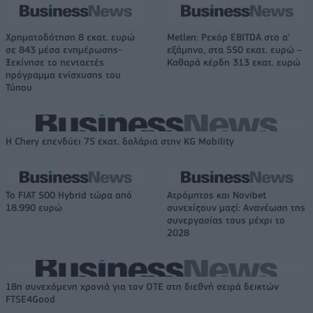
Χρηματοδότηση 8 εκατ. ευρώ
Metlen: Ρεκόρ EBITDA στο α'
σε 843 μέσα ενημέρωσης-
εξάμηνο, στα 550 εκατ. ευρώ –
Ξεκίνησε το πενταετές
Καθαρά κέρδη 313 εκατ. ευρώ
πρόγραμμα ενίσχυσης του
Τύπου
Η Chery επενδύει 75 εκατ. δολάρια στην KG Mobility
Το FIAT 500 Hybrid τώρα από
Ατρόμητος και Novibet
18.990 ευρώ
συνεχίζουν μαζί: Ανανέωση της
συνεργασίας τους μέχρι το
2028
18η συνεχόμενη χρονιά για τον ΟΤΕ στη διεθνή σειρά δεικτών
FTSE4Good