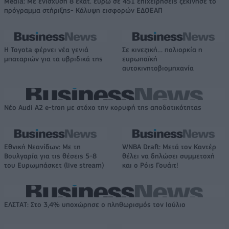
Media: Με ενίσχυση 8 εκατ. ευρώ σε 451 επιχειρήσεις ξεκίνησε το
πρόγραμμα στήριξης- Κάλυψη εισφορών ΕΔΟΕΑΠ
Η Toyota φέρνει νέα γενιά
Σε κινεζική… πολιορκία η
μπαταριών για τα υβριδικά της
ευρωπαϊκή
αυτοκινητοβιομηχανία
Νέο Audi A2 e-tron με στόχο την κορυφή της αποδοτικότητας
Εθνική Νεανίδων: Με τη
WNBA Draft: Μετά τον Καντέρ
Βουλγαρία για τις θέσεις 5-8
θέλει να δηλώσει συμμετοχή
του Ευρωμπάσκετ (live stream)
και ο Ρόις Γουάιτ!
ΕΛΣΤΑΤ: Στο 3,4% υποχώρησε ο πληθωρισμός τον Ιούλιο