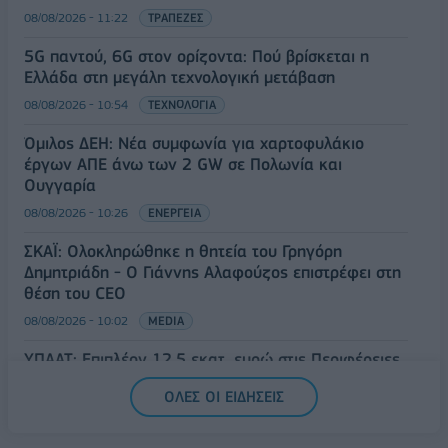
08/08/2026 - 11:22
ΤΡΑΠΕΖΕΣ
5G παντού, 6G στον ορίζοντα: Πού βρίσκεται η
Ελλάδα στη μεγάλη τεχνολογική μετάβαση
08/08/2026 - 10:54
ΤΕΧΝΟΛΟΓΙΑ
Όμιλος ΔΕΗ: Νέα συμφωνία για χαρτοφυλάκιο
έργων ΑΠΕ άνω των 2 GW σε Πολωνία και
Ουγγαρία
08/08/2026 - 10:26
ΕΝΕΡΓΕΙΑ
ΣΚΑΪ: Ολοκληρώθηκε η θητεία του Γρηγόρη
Δημητριάδη - Ο Γιάννης Αλαφούζος επιστρέφει στη
θέση του CEO
08/08/2026 - 10:02
MEDIA
ΥΠΑΑΤ: Επιπλέον 12,5 εκατ. ευρώ στις Περιφέρειες
για την ενίσχυση της βιοασφάλειας
ΟΛΕΣ ΟΙ ΕΙΔΗΣΕΙΣ
07/08/2026 - 17:02
ΟΙΚΟΝΟΜΙΑ