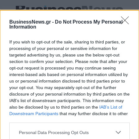
Alpha Bank: Για πρώτη φορά το Αρχαίο Θέατρο Επιδαύρου άνοιξε τις
BusinessNews.gr -
Do Not Process My Personal
πύλες του σε όλους
Information
If you wish to opt-out of the sale, sharing to third parties, or
processing of your personal or sensitive information for
targeted advertising by us, please use the below opt-out
ΠΕΡΙΣΣΌΤΕΡΑ ΣΕ ΑΥΤΉ ΤΗΝ ΚΑΤΗΓΟΡΊΑ
section to confirm your selection. Please note that after your
opt-out request is processed you may continue seeing
interest-based ads based on personal information utilized by
us or personal information disclosed to third parties prior to
your opt-out. You may separately opt-out of the further
disclosure of your personal information by third parties on the
IAB’s list of downstream participants. This information may
also be disclosed by us to third parties on the
IAB’s List of
ΣΦΕΕ: Νοσοκομειακός
«Παμμακάριστος»: Στηρίζει
Downstream Participants
that may further disclose it to other
εξοπλισμός και
τις ευπαθείς ομάδες του
third parties.
υγειονομικό υλικό για τα
δήμου Μαραθώνος
νοσοκομεία του ΕΣΥ
Personal Data Processing Opt Outs
06/04/2020 - 17:25