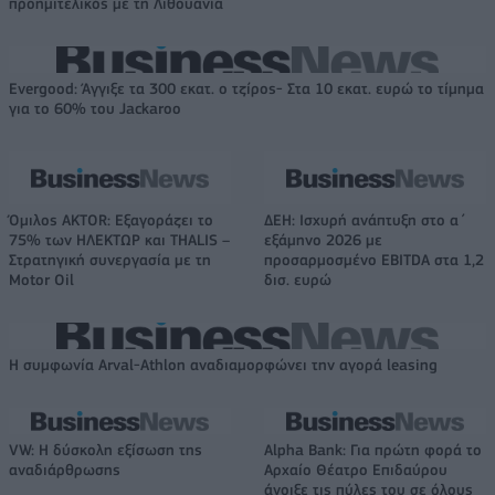
προημιτελικός με τη Λιθουανία
Evergood: Άγγιξε τα 300 εκατ. ο τζίρος- Στα 10 εκατ. ευρώ το τίμημα
για το 60% του Jackaroo
Όμιλος AKTOR: Εξαγοράζει το
ΔΕΗ: Ισχυρή ανάπτυξη στο α΄
75% των ΗΛΕΚΤΩΡ και THALIS –
εξάμηνο 2026 με
Στρατηγική συνεργασία με τη
προσαρμοσμένο EBITDA στα 1,2
Motor Oil
δισ. ευρώ
Η συμφωνία Arval-Athlon αναδιαμορφώνει την αγορά leasing
VW: Η δύσκολη εξίσωση της
Alpha Bank: Για πρώτη φορά το
αναδιάρθρωσης
Αρχαίο Θέατρο Επιδαύρου
άνοιξε τις πύλες του σε όλους