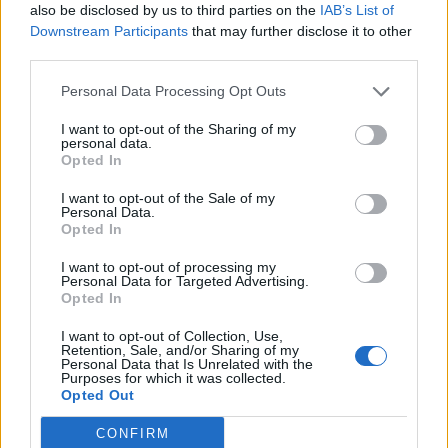
also be disclosed by us to third parties on the
IAB’s List of
«ΓΑΙΑ» από 0,093€/KWh
Downstream Participants
that may further disclose it to other
σταθερή τιμή για 2 χρόνια
third parties.
06/06/2024 - 11:39
Personal Data Processing Opt Outs
I want to opt-out of the Sharing of my
ΔΕΔΔΗΕ: Αυξήθηκαν κατά
personal data.
65% οι έλεγχοι για
Opted In
ρευματοκλοπές, το πρώτο
I want to opt-out of the Sale of my
πεντάμηνο του 2024
Personal Data.
Opted In
05/06/2024 - 11:13
I want to opt-out of processing my
Personal Data for Targeted Advertising.
Opted In
I want to opt-out of Collection, Use,
Retention, Sale, and/or Sharing of my
Personal Data that Is Unrelated with the
Purposes for which it was collected.
Opted Out
CONFIRM