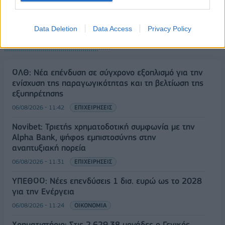
Data Deletion
Data Access
Privacy Policy
ΡΟΗ ΕΙΔΗΣΕΩΝ
ΟΛΘ: Νέα επένδυση σε σύγχρονο εξοπλισμό για την
ενίσχυση της παραγωγικότητας και τη βελτίωση της
εξυπηρέτησης
06/08/2026 - 11:42
ΕΠΙΧΕΙΡΗΣΕΙΣ
Novibet: Τριετής χρηματοδοτική συμφωνία με την
Alpha Bank, ψήφος εμπιστοσύνης στην
αναπτυξιακή πορεία
06/08/2026 - 11:31
ΕΠΙΧΕΙΡΗΣΕΙΣ
ΥΠΕΘΟΟ: Νέες επενδύσεις 1 δισ. ευρώ ως το 2028
για την Ενέργεια
06/08/2026 - 11:24
ΟΙΚΟΝΟΜΙΑ
Χρηματιστήριο: Στις 2.629,38 μονάδες ο Γενικός