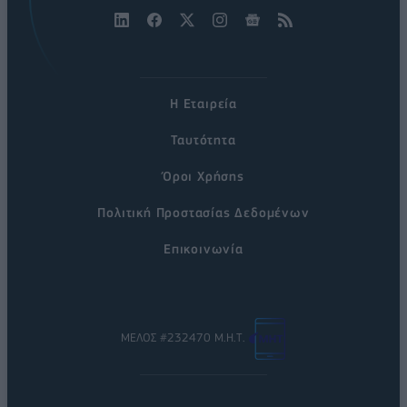
Η Εταιρεία
Ταυτότητα
Όροι Χρήσης
Πολιτική Προστασίας Δεδομένων
Επικοινωνία
ΜΕΛΟΣ #232470 Μ.Η.Τ.