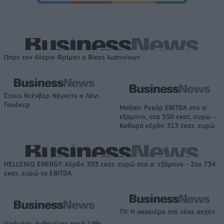
Πήρε τον Αλέρικ Φρίμαν ο Βίκος Ιωαννίνων
Στους Ντένβερ Νάγκετς ο Λόνι
Γουόκερ
Metlen: Ρεκόρ EBITDA στο α'
εξάμηνο, στα 550 εκατ. ευρώ –
Καθαρά κέρδη 313 εκατ. ευρώ
HELLENiQ ENERGY: Κέρδη 393 εκατ. ευρώ στο α' εξάμηνο – Στα 734
εκατ. ευρώ τα EBITDA
TV: Η σκακιέρα της νέας σεζόν
Viohalco: Αυξημένος κατά 14%