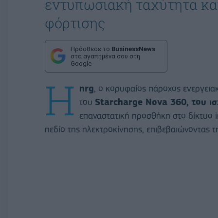
εντυπωσιακή ταχύτητα κα
φόρτισης
Πρόσθεσε το
BusinessNews
στα αγαπημένα σου στη
Google
Η
nrg
, ο κορυφαίος πάροχος ενεργεια
του
Starcharge Nova 360, του ι
επαναστατική προσθήκη στο δίκτυο 
πεδίο της ηλεκτροκίνησης, επιβεβαιώνοντας τ