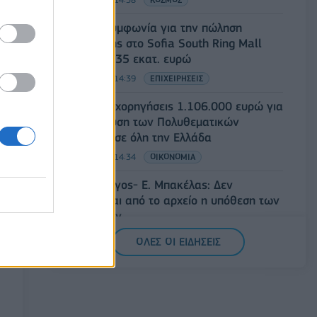
Fourlis: Συμφωνία για την πώληση
συμμετοχής στο Sofia South Ring Mall
έναντι 49,35 εκατ. ευρώ
07/08/2026 - 14:39
ΕΠΙΧΕΙΡΗΣΕΙΣ
ΥΠΠΟ: Επιχορηγήσεις 1.106.000 ευρώ για
την ενίσχυση των Πολυθεματικών
Φεστιβάλ σε όλη την Ελλάδα
07/08/2026 - 14:34
ΟΙΚΟΝΟΜΙΑ
Άρειος Πάγος- Ε. Μπακέλας: Δεν
ανασύρεται από το αρχείο η υπόθεση των
υποκλοπών
07/08/2026 - 14:11
ΕΛΛΑΔΑ
ΟΛΕΣ ΟΙ ΕΙΔΗΣΕΙΣ
Σαουδική Αραβία, Τουρκία και Πακιστάν
υπογράφουν κοινή αμυντική συμφωνία
07/08/2026 - 13:47
ΚΟΣΜΟΣ