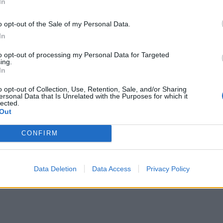
In
ητόδρομου Αιγαίου, ο
Starcharge Nova 360
o opt-out of the Sale of my Personal Data.
σπάθεια της nrg να επεκτείνει και να
In
τοποριακή τεχνολογία που διαθέτει, ο Nova 360
to opt-out of processing my Personal Data for Targeted
ρία ~97kW και εκπληκτική εμβέλεια έως και 500 km.
ing.
In
ην ταυτόχρονη φόρτιση τριών οχημάτων, με
βανομένων τόσο αερόψυκτων όσο και υδρόψυκτων
o opt-out of Collection, Use, Retention, Sale, and/or Sharing
ersonal Data that Is Unrelated with the Purposes for which it
ι πέντε cables στους επόμενους ταχυφορτιστές
lected.
Out
ρίνεται στην αυξανόμενη ζήτηση στο μέλλον.
CONFIRM
Data Deletion
Data Access
Privacy Policy