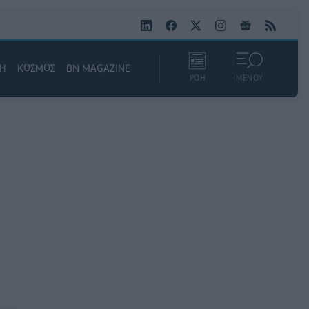
ΚΗ
ΚΟΣΜΟΣ
BN MAGAZINE
ΡΟΗ
ΜΕΝΟΥ