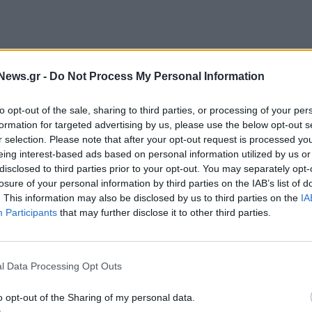
News.gr -
Do Not Process My Personal Information
to opt-out of the sale, sharing to third parties, or processing of your per
ταχείας φόρτισης στην Ελλάδα, καθώς διαθέτει μια
formation for targeted advertising by us, please use the below opt-out s
τισης ενός ηλεκτρικού οχήματος από το 20% έως
r selection. Please note that after your opt-out request is processed y
ό 20 λεπτά, πρόκειται για έναν φορτιστή που
eing interest-based ads based on personal information utilized by us or
disclosed to third parties prior to your opt-out. You may separately opt-
α τους ιδιοκτήτες ηλεκτρικών οχημάτων,
losure of your personal information by third parties on the IAB’s list of
πιο άνετα και εύκολα από ποτέ.
. This information may also be disclosed by us to third parties on the
IA
Participants
that may further disclose it to other third parties.
Manager της nrg
, δήλωσε σχετικά:
«Πιστοί στο
ην αγορά της ηλεκτροκίνησης, θέτοντας σε
λάδα, ισχύος 360kW, ενώ το αμέσως επόμενο
l Data Processing Opt Outs
ν ακόμα 9 φορτιστές αντίστοιχης ισχύος,
o opt-out of the Sharing of my personal data.
ου».