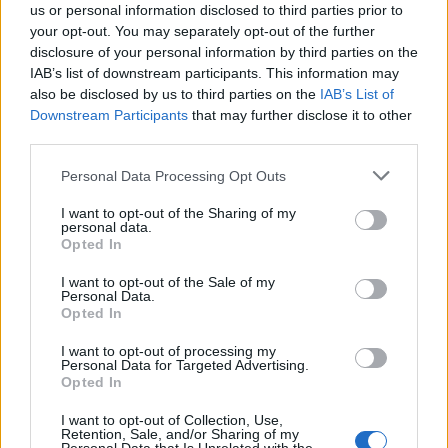
us or personal information disclosed to third parties prior to
βιωσιμότητα σε καθημερινή πράξη
your opt-out. You may separately opt-out of the further
disclosure of your personal information by third parties on the
IAB’s list of downstream participants. This information may
also be disclosed by us to third parties on the
IAB’s List of
Downstream Participants
that may further disclose it to other
ΠΕΡΙΣΣΌΤΕΡΑ ΣΕ ΑΥΤΉ ΤΗΝ ΚΑΤΗΓΟΡΊΑ
third parties.
Personal Data Processing Opt Outs
I want to opt-out of the Sharing of my
personal data.
Opted In
ΡΑΑΕΥ: Επιτυχής η
I want to opt-out of the Sale of my
Personal Data.
διαδικασία δημοπράτησης
Opted In
σταθμών αποθήκευσης
Η Ελλάδα βασικός
ηλεκτρικής ενέργειας
ενεργειακός παράγοντας
I want to opt-out of processing my
Personal Data for Targeted Advertising.
16/02/2024 - 11:40
στα Βαλκάνια - Νέες
Opted In
διασυνδέσεις, υποδομές
και εξαγορές
I want to opt-out of Collection, Use,
Retention, Sale, and/or Sharing of my
17/02/2024 - 10:21