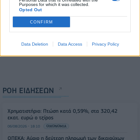
Personal Data that Is Unrelated with the
Purposes for which it was collected.
Opted Out
CONFIRM
Data Deletion
Data Access
Privacy Policy
ΡΟΗ ΕΙΔΗΣΕΩΝ
Χρηματιστήριο: Πτώση κατά 0,59%, στα 320,42
εκατ. ευρώ ο τζίρος
06/08/2026 - 18:10
ΟΙΚΟΝΟΜΙΑ
ΟΠΕΚΑ: Αύριο η δεύτερη πληρωμή των δικαιούχων