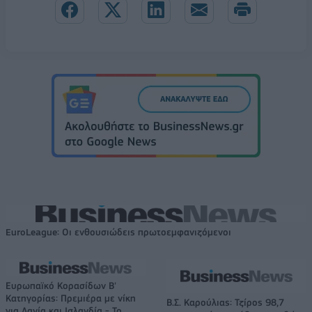
EuroLeague: Οι ενθουσιώδεις πρωτοεμφανιζόμενοι
Ευρωπαϊκό Κορασίδων Β'
Κατηγορίας: Πρεμιέρα με νίκη
Β.Σ. Καρούλιας: Τζίρος 98,7
για Δανία και Ισλανδία - Το