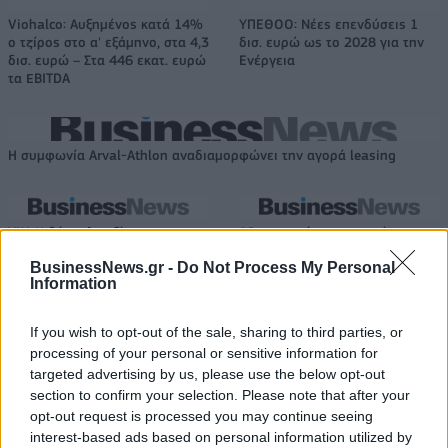
Viohalco: Αυξημένος κατά 14%
ΥΠΕΘΟΟ: Νέες επενδύσεις 1
ο τζίρος στο α' εξάμηνο, στα 4,3
δισ. ευρώ ως το 2028 για την
δισ. ευρώ – Στα 446 εκατ. ευρώ
Ενέργεια
τα EBITDA
Η συμφωνία Arval-Athlon αναδιαμορφώνει την αγορά leasing
VW: Η δύσκολη εξίσωση της
18η συνεχόμενη χρονιά για τον
αναδιάρθρωσης
ΟΤΕ στη διεθνή σειρά δεικτών
BusinessNews.gr -
Do Not Process My Personal
FTSE4Good
Information
If you wish to opt-out of the sale, sharing to third parties, or
Alpha Bank: Για πρώτη φορά το Αρχαίο Θέατρο Επιδαύρου άνοιξε τις
processing of your personal or sensitive information for
πύλες του σε όλους
targeted advertising by us, please use the below opt-out
section to confirm your selection. Please note that after your
opt-out request is processed you may continue seeing
interest-based ads based on personal information utilized by
ESG Report 2025: Πώς η ΑΒ Βασιλόπουλος μετατρέπει τη