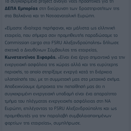
Το συγκεκριμένο project ανοίγει νέες προοπτικές για τη
ΔΕΠΑ Εμπορίας
στη διεύρυνση των δραστηριοτήτων της
στα Βαλκάνια και τη Νοτιοανατολική Ευρώπη.
«Είμαστε ιδιαίτερα περήφανοι, και μάλιστα ως ελληνική
εταιρεία, που σήμερα σαν προμηθευτής παραδώσαμε το
Commission cargo στο FSRU Αλεξανδρούπολης» δήλωσε
σχετικά ο Διευθύνων Σύμβουλος της εταιρείας,
Κωνσταντίνος Ξιφαράς.
«Είναι ένα έργο σημαντικό για την
ενεργειακή ασφάλεια της χώρας αλλά και της ευρύτερης
περιοχής, το οποίο στηρίξαμε ενεργά κατά τη διάρκεια
υλοποίησής του, με τη συμμετοχή μας στο μετοχικό σχήμα.
Αποδεικνύουμε έμπρακτα την πεποίθησή μας ότι η
συγκεκριμένη ενεργειακή υποδομή είναι ένα απαραίτητο
τμήμα του πλέγματος ενεργειακής ασφάλειας στη ΝΑ
Ευρώπη, επιλέγοντας το FSRU Αλεξανδρούπολης και ως
προμηθευτές για την παραλαβή συμβολαιοποιημένων
φορτίων της εταιρείας», συμπλήρωσε.