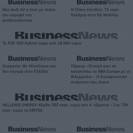
Νέο Audi A2 e-tron με στόχο
Η Chery επενδύει 75 εκατ.
την κορυφή της
δολάρια στην KG Mobility
αποδοτικότητας
Το FIAT 500 Hybrid τώρα από 18.990 ευρώ
Ουκρανία: Με Μίχαϊλιουκ και
Πάρκερ: «Όνειρό μου να
Λεν κόντρα στην Ελλάδα
κατακτήσω το ΝΒΑ Europe με τη
Βιλερμπάν» - Η διευκρινιστική
ανάρτηση που έκανε
HELLENiQ ENERGY: Κέρδη 393 εκατ. ευρώ στο α' εξάμηνο – Στα 734
εκατ. ευρώ τα EBITDA