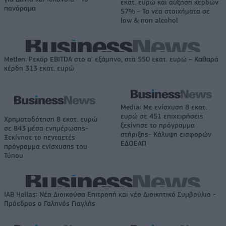
εκατ. ευρώ και αύξηση κερδών
πανόραμα
57% - Τα νέα στοιχήματα σε
low & non alcohol
Metlen: Ρεκόρ EBITDA στο α' εξάμηνο, στα 550 εκατ. ευρώ – Καθαρά
κέρδη 313 εκατ. ευρώ
Media: Με ενίσχυση 8 εκατ.
ευρώ σε 451 επιχειρήσεις
Χρηματοδότηση 8 εκατ. ευρώ
ξεκίνησε το πρόγραμμα
σε 843 μέσα ενημέρωσης-
στήριξης- Κάλυψη εισφορών
Ξεκίνησε το πενταετές
ΕΔΟΕΑΠ
πρόγραμμα ενίσχυσης του
Τύπου
IAB Hellas: Νέα Διοικούσα Επιτροπή και νέο Διοικητικό Συμβούλιο -
Πρόεδρος ο Γαληνός Γιαγλής