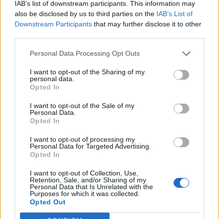
IAB’s list of downstream participants. This information may
also be disclosed by us to third parties on the
IAB’s List of
ΥΠΑΑΤ: Επιπλέον 12,5 εκατ. ευρώ στις Περιφέρειες
Downstream Participants
that may further disclose it to other
για την ενίσχυση της βιοασφάλειας
third parties.
07/08/2026 - 17:02
ΟΙΚΟΝΟΜΙΑ
Personal Data Processing Opt Outs
Deloitte Ελλάδος: Χρηματοοικονομικός σύμβουλος
I want to opt-out of the Sharing of my
της ΔΕΗ για την είσοδο στην πολωνική αγορά
personal data.
ενέργειας
Opted In
07/08/2026 - 16:38
ΕΠΙΧΕΙΡΗΣΕΙΣ
I want to opt-out of the Sale of my
Personal Data.
Στρατηγική επένδυση του EFA GROUP στη Fractal
Opted In
για την ανάπτυξη προηγμένων αμυντικών
τεχνολογιών
I want to opt-out of processing my
Personal Data for Targeted Advertising.
07/08/2026 - 16:11
ΕΠΙΧΕΙΡΗΣΕΙΣ
Opted In
Συνάλλαγμα: Το ευρώ ενισχύεται 0,08%, στα
I want to opt-out of Collection, Use,
Retention, Sale, and/or Sharing of my
1,1534 δολάρια
Personal Data that Is Unrelated with the
Purposes for which it was collected.
07/08/2026 - 15:45
ΟΙΚΟΝΟΜΙΑ
Opted Out
Χρηματιστήριο: Στις 2.623,19 μονάδες ο Γενικός