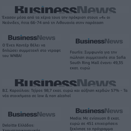
Έχασαν μέσα από τα χέρια τους την πρόκριση στους «4» οι
Νεάνιδες, ήττα 66-74 από τη Λιθουανία στην παράταση
Ο Ένες Καντέρ θέλει να
δηλώσει συμμετοχή στο ντραφτ
Fourlis: Συμφωνία για την
του WNBA!
πώληση συμμετοχής στο Sofia
South Ring Mall έναντι 49,35
εκατ. ευρώ
Β.Σ. Καρούλιας: Τζίρος 98,7 εκατ. ευρώ και αύξηση κερδών 57% - Τα
νέα στοιχήματα σε low & non alcohol
Media: Με ενίσχυση 8 εκατ.
ευρώ σε 451 επιχειρήσεις
Deloitte Ελλάδος:
ξεκίνησε το πρόγραμμα
Χρηματοοικονομικός