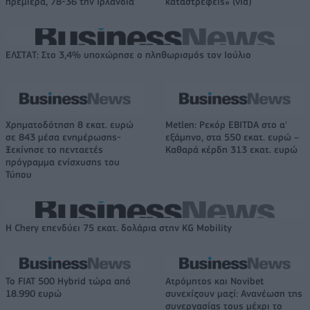
πρεμιέρα, 78-36 την Ιρλανδία
καταστρέφεις» (vid)
ΕΛΣΤΑΤ: Στο 3,4% υποχώρησε ο πληθωρισμός τον Ιούλιο
Χρηματοδότηση 8 εκατ. ευρώ
Metlen: Ρεκόρ EBITDA στο α'
σε 843 μέσα ενημέρωσης-
εξάμηνο, στα 550 εκατ. ευρώ –
Ξεκίνησε το πενταετές
Καθαρά κέρδη 313 εκατ. ευρώ
πρόγραμμα ενίσχυσης του
Τύπου
Η Chery επενδύει 75 εκατ. δολάρια στην KG Mobility
Το FIAT 500 Hybrid τώρα από
Ατρόμητος και Novibet
18.990 ευρώ
συνεχίζουν μαζί: Ανανέωση της
συνεργασίας τους μέχρι το