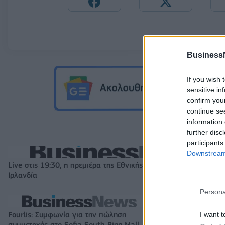
Business
If you wish 
sensitive in
confirm you
continue se
information 
further disc
participants
Downstream 
Live στις 19:30, η πρεμιέρα της Εθνικής Κορασίδων κόντρα στη
Ιρλανδία
Persona
I want t
Fourlis: Συμφωνία για την πώληση
Β.Σ. Καρούλιας: Τ
συμμετοχής στο Sofia South Ring Mall
και αύξηση κερδ