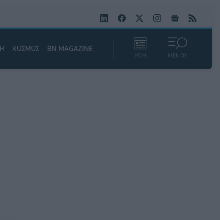
ΚΗ
ΚΟΣΜΟΣ
BN MAGAZINE
ΡΟΗ
ΜΕΝΟΥ