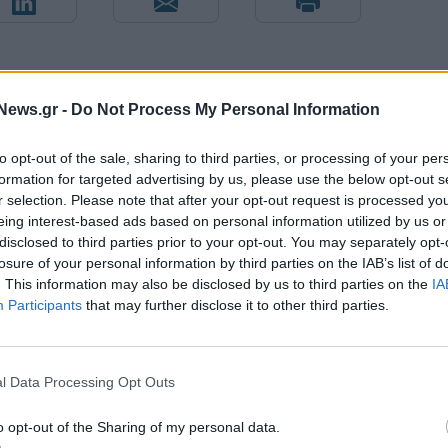
News.gr -
Do Not Process My Personal Information
to opt-out of the sale, sharing to third parties, or processing of your per
formation for targeted advertising by us, please use the below opt-out s
r selection. Please note that after your opt-out request is processed y
eing interest-based ads based on personal information utilized by us or
disclosed to third parties prior to your opt-out. You may separately opt-
losure of your personal information by third parties on the IAB’s list of
. This information may also be disclosed by us to third parties on the
IA
Participants
that may further disclose it to other third parties.
ν
Ευρωπαϊκό Παίδων: Λύγισε στην παράταση η Ελλάδα, 96-8
την Ισπανία (pics)
l Data Processing Opt Outs
o opt-out of the Sharing of my personal data.
ζίρος 98,7 εκατ. ευρώ
Deloitte Ελλάδος: Χρηματοοικονομικ
ών 57% - Τα νέα
σύμβουλος της ΔΕΗ για την είσοδο σ