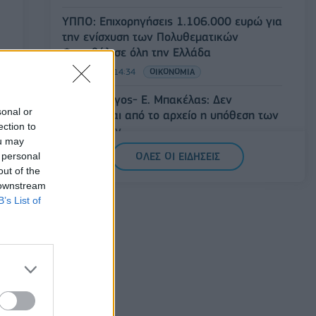
ΥΠΠΟ: Επιχορηγήσεις 1.106.000 ευρώ για
την ενίσχυση των Πολυθεματικών
Φεστιβάλ σε όλη την Ελλάδα
07/08/2026 - 14:34
ΟΙΚΟΝΟΜΙΑ
Άρειος Πάγος- Ε. Μπακέλας: Δεν
sonal or
ανασύρεται από το αρχείο η υπόθεση των
ection to
υποκλοπών
ou may
07/08/2026 - 14:11
ΕΛΛΑΔΑ
 personal
ΟΛΕΣ ΟΙ ΕΙΔΗΣΕΙΣ
out of the
Σαουδική Αραβία, Τουρκία και Πακιστάν
 downstream
υπογράφουν κοινή αμυντική συμφωνία
B’s List of
07/08/2026 - 13:47
ΚΟΣΜΟΣ
6 από
ός
την