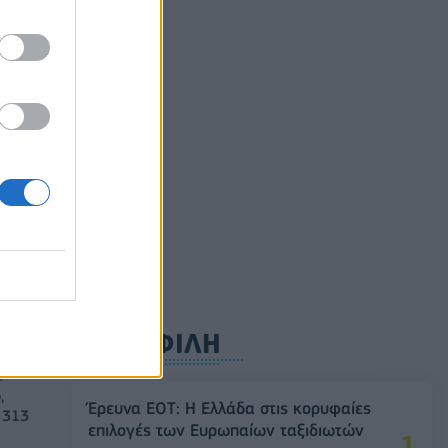
ούλιο
ρυφή
ΔΗΜΟΦΙΛΗ
,
Έρευνα ΕΟΤ: Η Ελλάδα στις κορυφαίες
 313
επιλογές των Ευρωπαίων ταξιδιωτών