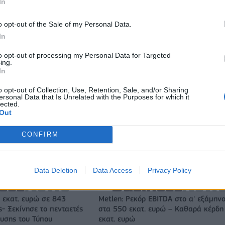
In
w & non alcohol
πολωνική αγορά ενέργειας
o opt-out of the Sale of my Personal Data.
In
IAB Hellas: Νέα Διοικούσα Επιτροπή και νέο Διοικητικό Συμβ
to opt-out of processing my Personal Data for Targeted
- Πρόεδρος ο Γαληνός Γιαγλής
ing.
In
o opt-out of Collection, Use, Retention, Sale, and/or Sharing
ersonal Data that Is Unrelated with the Purposes for which it
ιορκία η ευρωπαϊκή
Νέο Audi A2 e-tron με στόχο την κο
lected.
χανία
της αποδοτικότητας
Out
CONFIRM
Ράσελ Γουέστμπρουκ: Ο θρύλος του NBA που δεν βρίσκει
συμβόλαιο
Data Deletion
Data Access
Privacy Policy
 εκατ. ευρώ σε 843
Metlen: Ρεκόρ EBITDA στο α' εξάμηνο
- Ξεκίνησε το πενταετές
στα 550 εκατ. ευρώ – Καθαρά κέρδη
υσης του Τύπου
εκατ. ευρώ