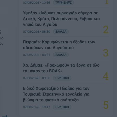
07/08/2026 - 10:56
ΤΟΥΡΙΣΜΟΣ
Υψηλός κίνδυνος πυρκαγιάς σήμερα σε
Αττική, Κρήτη, Πελοπόννησο, Εύβοια και
νησιά του Αιγαίου
07/08/2026 - 08:30
ΕΛΛΑΔΑ
ίο
Πειραιάς: Κορυφώνεται η έξοδος των
ου
αδειούχων του Αυγούστου
07/08/2026 - 08:54
ΕΛΛΑΔΑ
Χρ. Δήμας: «Προχωρούν τα έργα σε όλο
το μήκος του ΒΟΑΚ»
07/08/2026 - 09:50
ΠΟΛΙΤΙΚΗ
Ειδικό Χωροταξικό Πλαίσιο για τον
Τουρισμό: Στρατηγικό εργαλείο για
βιώσιμη τουριστική ανάπτυξη
07/08/2026 - 10:43
ΠΟΛΙΤΙΚΗ