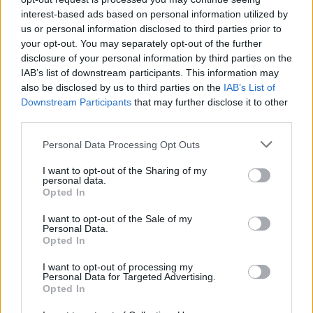
interest-based ads based on personal information utilized by
Συνεχείς συσκέψεις Τσίπρα
Απόστολος Βακάκης: Τι
us or personal information disclosed to third parties prior to
στο Μαξίμου για τα μέτρα
ζήτησε από τους
your opt-out. You may separately opt-out of the further
που ζητούν οι δανειστές
εργαζομένους του ο
disclosure of your personal information by third parties on the
ιδιοκτήτης των Jumbo
IAB’s list of downstream participants. This information may
01/03/2017 - 02:00
also be disclosed by us to third parties on the
IAB’s List of
01/03/2017 - 02:00
Downstream Participants
that may further disclose it to other
third parties.
Personal Data Processing Opt Outs
I want to opt-out of the Sharing of my
personal data.
Opted In
I want to opt-out of the Sale of my
Personal Data.
Opted In
I want to opt-out of processing my
Personal Data for Targeted Advertising.
Opted In
ΡΟΗ ΕΙΔΗΣΕΩΝ