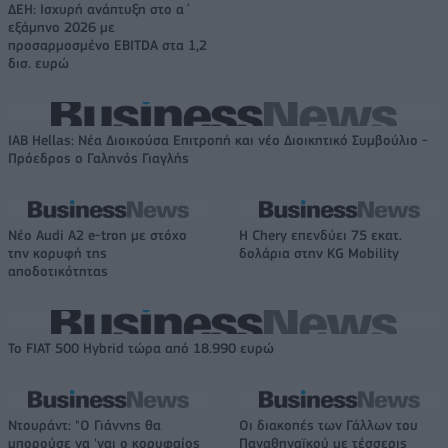
ΔΕΗ: Ισχυρή ανάπτυξη στο α΄
εξάμηνο 2026 με
προσαρμοσμένο EBITDA στα 1,2
δισ. ευρώ
IAB Hellas: Νέα Διοικούσα Επιτροπή και νέο Διοικητικό Συμβούλιο -
Πρόεδρος ο Γαληνός Γιαγλής
Νέο Audi A2 e-tron με στόχο
Η Chery επενδύει 75 εκατ.
την κορυφή της
δολάρια στην KG Mobility
αποδοτικότητας
Το FIAT 500 Hybrid τώρα από 18.990 ευρώ
Ντουράντ: "Ο Γιάννης θα
Οι διακοπές των Γάλλων του
μπορούσε να 'ναι ο κορυφαίος
Παναθηναϊκού με τέσσερις