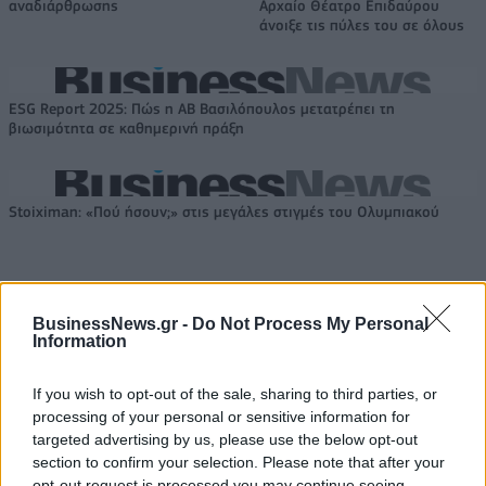
αναδιάρθρωσης
Αρχαίο Θέατρο Επιδαύρου
άνοιξε τις πύλες του σε όλους
ESG Report 2025: Πώς η ΑΒ Βασιλόπουλος μετατρέπει τη
βιωσιμότητα σε καθημερινή πράξη
Stoiximan: «Πού ήσουν;» στις μεγάλες στιγμές του Ολυμπιακού
BusinessNews.gr -
Do Not Process My Personal
ΠΕΡΙΣΣΌΤΕΡΑ ΣΕ ΑΥΤΉ ΤΗΝ ΚΑΤΗΓΟΡΊΑ
Information
If you wish to opt-out of the sale, sharing to third parties, or
processing of your personal or sensitive information for
targeted advertising by us, please use the below opt-out
section to confirm your selection. Please note that after your
opt-out request is processed you may continue seeing