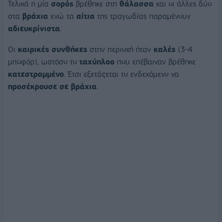
Τελικά η μία
σορός
βρέθηκε στη
θάλασσα
και οι άλλες δύο
στα
βράχια
ενώ τα
αίτια
της τραγωδίας παραμένουν
αδιευκρίνιστα
.
Οι
καιρικές συνθήκες
στην περιοχή ήταν
καλές
(3-4
μποφόρ), ωστόσο το
ταχύπλοο
που επέβαιναν βρέθηκε
κατεστραμμένο
. Έτσι εξετάζεται το ενδεχόμενο να
προσέκρουσε σε βράχια
.