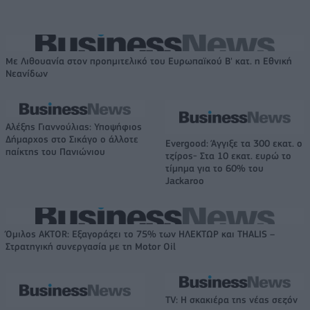
Με Λιθουανία στον προημιτελικό του Ευρωπαϊκού Β' κατ. η Εθνική
Νεανίδων
Αλέξης Γιαννούλιας: Υποψήφιος
Δήμαρχος στο Σικάγο ο άλλοτε
Evergood: Άγγιξε τα 300 εκατ. ο
παίκτης του Πανιώνιου
τζίρος- Στα 10 εκατ. ευρώ το
τίμημα για το 60% του
Jackaroo
Όμιλος AKTOR: Εξαγοράζει το 75% των ΗΛΕΚΤΩΡ και THALIS –
Στρατηγική συνεργασία με τη Motor Oil
TV: Η σκακιέρα της νέας σεζόν