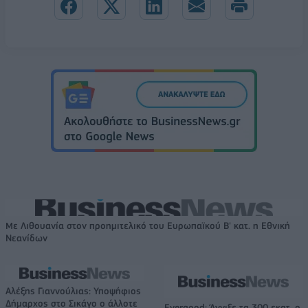
Με Λιθουανία στον προημιτελικό του Ευρωπαϊκού Β' κατ. η Εθνική
Νεανίδων
Αλέξης Γιαννούλιας: Υποψήφιος
Δήμαρχος στο Σικάγο ο άλλοτε
Evergood: Άγγιξε τα 300 εκατ. ο