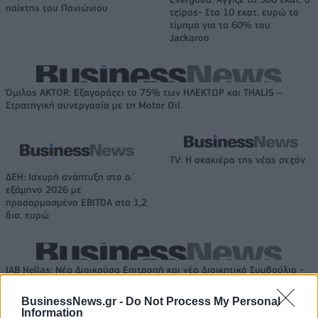
παίκτης του Πανιώνιου
τζίρος- Στα 10 εκατ. ευρώ το
τίμημα για το 60% του
Jackaroo
Όμιλος AKTOR: Εξαγοράζει το 75% των ΗΛΕΚΤΩΡ και THALIS –
Στρατηγική συνεργασία με τη Motor Oil
TV: Η σκακιέρα της νέας σεζόν
ΔΕΗ: Ισχυρή ανάπτυξη στο α΄
εξάμηνο 2026 με
προσαρμοσμένο EBITDA στα 1,2
δισ. ευρώ
IAB Hellas: Νέα Διοικούσα Επιτροπή και νέο Διοικητικό Συμβούλιο -
Πρόεδρος ο Γαληνός Γιαγλής
BusinessNews.gr -
Do Not Process My Personal
Information