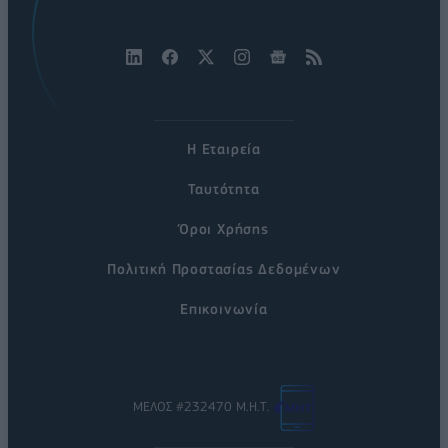
Η Εταιρεία
Ταυτότητα
Όροι Χρήσης
Πολιτική Προστασίας Δεδομένων
Επικοινωνία
ΜΕΛΟΣ #232470 Μ.Η.Τ.