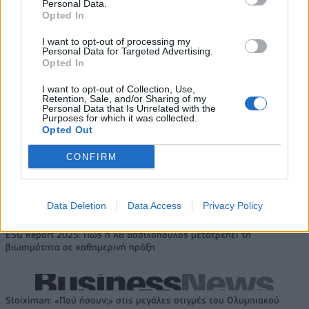
Personal Data.
Coca-Cola HBC: Άνοδος 11,4%
Cenergy Holdings: Άνοδος 45%
Opted In
στα καθαρά κέρδη του α΄
στα καθαρά κέρδη του α΄
εξαμήνου – Στα 524,4 εκατ.
εξαμήνου, στα 138 εκατ. ευρώ
I want to opt-out of processing my
ευρώ
Personal Data for Targeted Advertising.
Opted In
I want to opt-out of Collection, Use,
Retention, Sale, and/or Sharing of my
Η συμφωνία Arval-Athlon αναδιαμορφώνει την αγορά leasing
Personal Data that Is Unrelated with the
Purposes for which it was collected.
Opted Out
VW: Η δύσκολη εξίσωση της
Alpha Bank: Για πρώτη φορά το
CONFIRM
αναδιάρθρωσης
Αρχαίο Θέατρο Επιδαύρου
άνοιξε τις πύλες του σε όλους
Data Deletion
Data Access
Privacy Policy
ESG Report 2025: Πώς η ΑΒ Βασιλόπουλος μετατρέπει τη
βιωσιμότητα σε καθημερινή πράξη
Stoiximan: «Πού ήσουν;» στις μεγάλες στιγμές του Ολυμπιακού