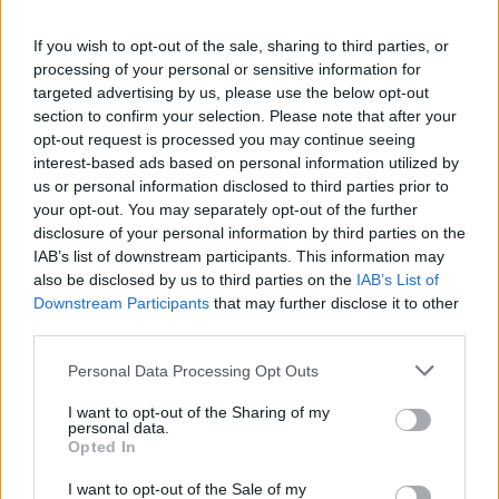
Νέο Audi A2 e-tron με στόχο
Η Chery επενδύει 75 εκατ.
If you wish to opt-out of the sale, sharing to third parties, or
την κορυφή της
δολάρια στην KG Mobility
processing of your personal or sensitive information for
αποδοτικότητας
targeted advertising by us, please use the below opt-out
section to confirm your selection. Please note that after your
opt-out request is processed you may continue seeing
Το FIAT 500 Hybrid τώρα από 18.990 ευρώ
interest-based ads based on personal information utilized by
us or personal information disclosed to third parties prior to
your opt-out. You may separately opt-out of the further
disclosure of your personal information by third parties on the
Ντουράντ: "Ο Γιάννης θα
Οι διακοπές των Γάλλων του
IAB’s list of downstream participants. This information may
μπορούσε να 'ναι ο κορυφαίος
Παναθηναϊκού με τέσσερις
also be disclosed by us to third parties on the
IAB’s List of
όλων"! (vid)
συμπατριώτες τους στη Μύκονο
(pic)
Downstream Participants
that may further disclose it to other
third parties.
Personal Data Processing Opt Outs
Είσοδος της γαλλικής Meridiam στην ηλεκτρική διασύνδεση Ελλάδας
– Κύπρου
I want to opt-out of the Sharing of my
personal data.
Opted In
I want to opt-out of the Sale of my