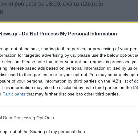
ονική ροή μετά τις 18:00, ενώ τα τελευταία
0.
α στις γραμμές ΚΤΕΛ του ΟΑΣΑ, σύμφωνα με τις
News.gr -
Do Not Process My Personal Information
to opt-out of the sale, sharing to third parties, or processing of your per
χωρίς αλλαγές θα κινηθούν οι εξής γραμμές:
formation for targeted advertising by us, please use the below opt-out s
r selection. Please note that after your opt-out request is processed y
eing interest-based ads based on personal information utilized by us or
disclosed to third parties prior to your opt-out. You may separately opt-
losure of your personal information by third parties on the IAB’s list of
. This information may also be disclosed by us to third parties on the
IA
Participants
that may further disclose it to other third parties.
l Data Processing Opt Outs
o opt-out of the Sharing of my personal data.