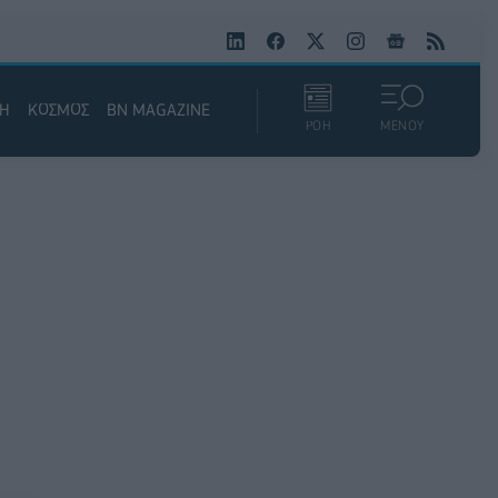
ΚΗ
ΚΟΣΜΟΣ
BN MAGAZINE
ΡΟΗ
ΜΕΝΟΥ