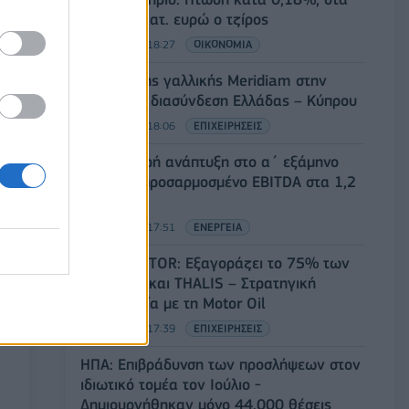
315,71 εκατ. ευρώ ο τζίρος
05/08/2026 - 18:27
ΟΙΚΟΝΟΜΙΑ
Είσοδος της γαλλικής Meridiam στην
ηλεκτρική διασύνδεση Ελλάδας – Κύπρου
05/08/2026 - 18:06
ΕΠΙΧΕΙΡΗΣΕΙΣ
ΔΕΗ: Ισχυρή ανάπτυξη στο α΄ εξάμηνο
2026 με προσαρμοσμένο EBITDA στα 1,2
δισ. ευρώ
05/08/2026 - 17:51
ΕΝΕΡΓΕΙΑ
Όμιλος AKTOR: Εξαγοράζει το 75% των
ΗΛΕΚΤΩΡ και THALIS – Στρατηγική
συνεργασία με τη Motor Oil
05/08/2026 - 17:39
ΕΠΙΧΕΙΡΗΣΕΙΣ
ΗΠΑ: Επιβράδυνση των προσλήψεων στον
ιδιωτικό τομέα τον Ιούλιο -
Δημιουργήθηκαν μόνο 44.000 θέσεις