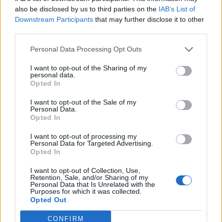
ευρώ
also be disclosed by us to third parties on the
IAB’s List of
Downstream Participants
that may further disclose it to other
third parties.
Η συμφωνία Arval-Athlon αναδιαμορφώνει την αγορά leasing
Personal Data Processing Opt Outs
I want to opt-out of the Sharing of my
personal data.
VW: Η δύσκολη εξίσωση της
Alpha Bank: Για πρώτη φορά το
Opted In
αναδιάρθρωσης
Αρχαίο Θέατρο Επιδαύρου
άνοιξε τις πύλες του σε όλους
I want to opt-out of the Sale of my
Personal Data.
Opted In
ESG Report 2025: Πώς η ΑΒ Βασιλόπουλος μετατρέπει τη
I want to opt-out of processing my
Personal Data for Targeted Advertising.
βιωσιμότητα σε καθημερινή πράξη
Opted In
I want to opt-out of Collection, Use,
Retention, Sale, and/or Sharing of my
Stoiximan: «Πού ήσουν;» στις μεγάλες στιγμές του Ολυμπιακού
Personal Data that Is Unrelated with the
Purposes for which it was collected.
Opted Out
CONFIRM