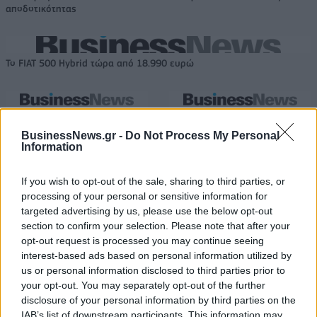
αποδοτικότητας
Το FIAT 500 Hybrid τώρα από 18.990 ευρώ
Αλέξης Γιαννούλιας: Υποψήφιος
Ντουράντ: "Ο Γιάννης θα
Δήμαρχος στο Σικάγο ο άλλοτε
μπορούσε να 'ναι ο κορυφαίος
BusinessNews.gr -
Do Not Process My Personal
παίκτης του Πανιώνιου
όλων"! (vid)
Information
If you wish to opt-out of the sale, sharing to third parties, or
processing of your personal or sensitive information for
Είσοδος της γαλλικής Meridiam στην ηλεκτρική διασύνδεση Ελλάδας
– Κύπρου
targeted advertising by us, please use the below opt-out
section to confirm your selection. Please note that after your
opt-out request is processed you may continue seeing
interest-based ads based on personal information utilized by
us or personal information disclosed to third parties prior to
Coca-Cola HBC: Άνοδος 11,4%
Cenergy Holdings: Άνοδος 45%
your opt-out. You may separately opt-out of the further
στα καθαρά κέρδη του α΄
στα καθαρά κέρδη του α΄
disclosure of your personal information by third parties on the
εξαμήνου – Στα 524,4 εκατ.
εξαμήνου, στα 138 εκατ. ευρώ
IAB’s list of downstream participants. This information may