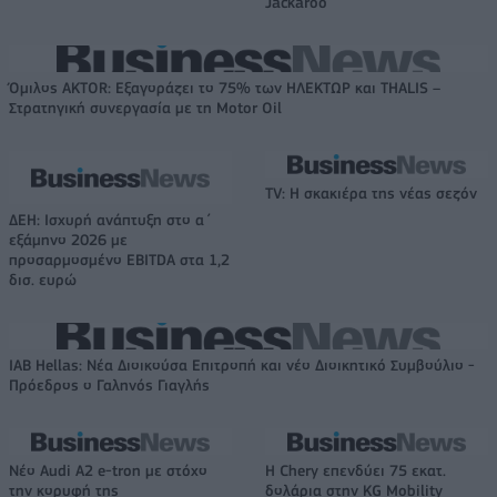
Jackaroo
Όμιλος AKTOR: Εξαγοράζει το 75% των ΗΛΕΚΤΩΡ και THALIS –
Στρατηγική συνεργασία με τη Motor Oil
TV: Η σκακιέρα της νέας σεζόν
ΔΕΗ: Ισχυρή ανάπτυξη στο α΄
εξάμηνο 2026 με
προσαρμοσμένο EBITDA στα 1,2
δισ. ευρώ
IAB Hellas: Νέα Διοικούσα Επιτροπή και νέο Διοικητικό Συμβούλιο -
Πρόεδρος ο Γαληνός Γιαγλής
Νέο Audi A2 e-tron με στόχο
Η Chery επενδύει 75 εκατ.
την κορυφή της
δολάρια στην KG Mobility