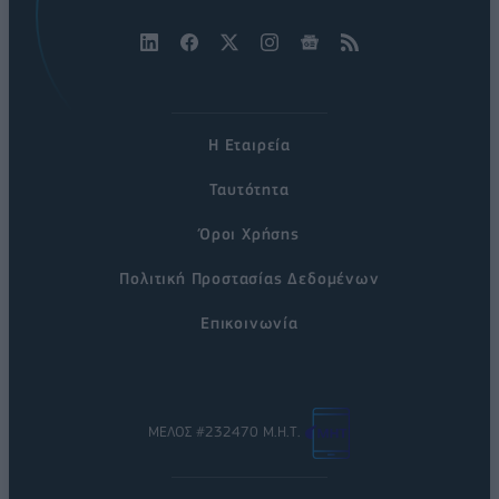
Η Εταιρεία
Ταυτότητα
Όροι Χρήσης
Πολιτική Προστασίας Δεδομένων
Επικοινωνία
ΜΕΛΟΣ #232470 Μ.Η.Τ.