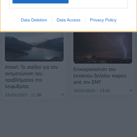
ΠΕΡΙΣΣΌΤΕΡΑ ΣΕ ΑΥΤΉ ΤΗΝ ΚΑΤΗΓΟΡΊΑ
Data Deletion
Data Access
Privacy Policy
Αττική: Το σχέδιο για την
Επικαιροποίηση του
αντιμετώπιση του
έκτακτου δελτίου καιρού
προβλήματος της
από την ΕΜΥ
λειψυδρίας
25/05/2025 - 13:05
25/05/2025 - 11:36