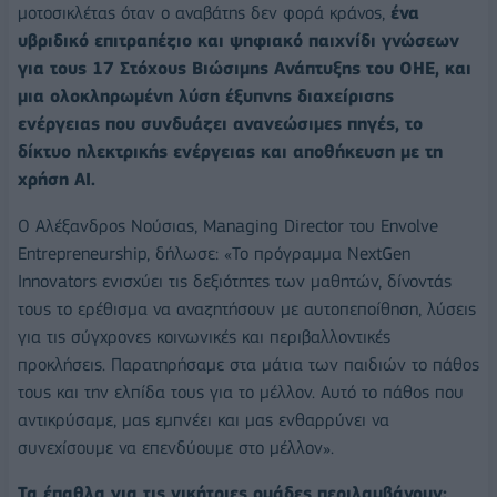
μοτοσικλέτας όταν ο αναβάτης δεν φορά κράνος,
ένα
υβριδικό επιτραπέζιο και ψηφιακό παιχνίδι γνώσεων
για τους 17 Στόχους Βιώσιμης Ανάπτυξης του ΟΗΕ, και
μια ολοκληρωμένη λύση έξυπνης διαχείρισης
ενέργειας που συνδυάζει ανανεώσιμες πηγές, το
δίκτυο ηλεκτρικής ενέργειας και αποθήκευση με τη
χρήση AI.
Ο Αλέξανδρος Νούσιας, Managing Director του Envolve
Entrepreneurship, δήλωσε: «Το πρόγραμμα NextGen
Innovators ενισχύει τις δεξιότητες των μαθητών, δίνοντάς
τους το ερέθισμα να αναζητήσουν με αυτοπεποίθηση, λύσεις
για τις σύγχρονες κοινωνικές και περιβαλλοντικές
προκλήσεις. Παρατηρήσαμε στα μάτια των παιδιών το πάθος
τους και την ελπίδα τους για το μέλλον. Αυτό το πάθος που
αντικρύσαμε, μας εμπνέει και μας ενθαρρύνει να
συνεχίσουμε να επενδύουμε στο μέλλον».
Τα έπαθλα για τις νικήτριες ομάδες περιλαμβάνουν: