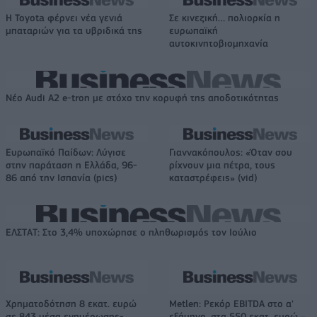
Η Toyota φέρνει νέα γενιά
Σε κινεζική… πολιορκία η
μπαταριών για τα υβριδικά της
ευρωπαϊκή
αυτοκινητοβιομηχανία
Νέο Audi A2 e-tron με στόχο την κορυφή της αποδοτικότητας
Ευρωπαϊκό Παίδων: Λύγισε
Γιαννακόπουλος: «Όταν σου
στην παράταση η Ελλάδα, 96-
ρίχνουν μια πέτρα, τους
86 από την Ισπανία (pics)
καταστρέφεις» (vid)
ΕΛΣΤΑΤ: Στο 3,4% υποχώρησε ο πληθωρισμός τον Ιούλιο
Χρηματοδότηση 8 εκατ. ευρώ
Metlen: Ρεκόρ EBITDA στο α'
σε 843 μέσα ενημέρωσης-
εξάμηνο, στα 550 εκατ. ευρώ –