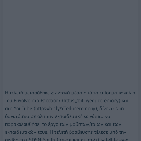
Η τελετή μεταδόθηκε ζωντανά μέσα από τα επίσημα κανάλια
του Envolve στο Facebook (https://bit.ly/educeremony) και
στο YouTube (https://bit.ly/YTeduceremony), δίνοντας τη
δυνατότητα σε όλη την εκπαιδευτική κοινότητα να
παρακολουθήσει το έργο των μαθητών/τριών και των
εκπαιδευτικών τους. Η τελετή βράβευσης τέλεσε υπό την
αιγίδα του SDSN Youth Greece και αποτελεί satellite event