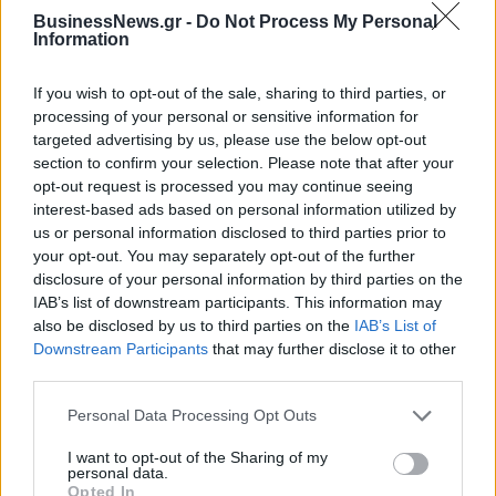
BusinessNews.gr -
Do Not Process My Personal
Information
If you wish to opt-out of the sale, sharing to third parties, or
processing of your personal or sensitive information for
targeted advertising by us, please use the below opt-out
section to confirm your selection. Please note that after your
opt-out request is processed you may continue seeing
interest-based ads based on personal information utilized by
us or personal information disclosed to third parties prior to
your opt-out. You may separately opt-out of the further
disclosure of your personal information by third parties on the
IAB’s list of downstream participants. This information may
also be disclosed by us to third parties on the
IAB’s List of
Live στις 21:00, ο προημιτελικός της Εθνικής Νεανίδων κόντρα στη
Downstream Participants
that may further disclose it to other
Λιθουανία
third parties.
Personal Data Processing Opt Outs
Ευρωπαϊκό Κορασίδων: Άνετη
I want to opt-out of the Sharing of my
νίκη της Ελλάδας στην
personal data.
Fourlis: Συμφωνία για την
πρεμιέρα, 78-36 την Ιρλανδία
Opted In
πώληση συμμετοχής στο Sofia