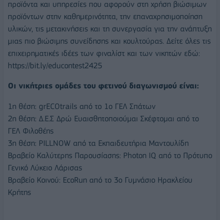
προϊόντα και υπηρεσίες που αφορούν στη χρήση βιώσιμων
προϊόντων στην καθημερινότητα, την επαναχρησιμοποίηση
υλικών, τις μετακινήσεις και τη συνεργασία για την ανάπτυξη
μιας πιο βιώσιμης συνείδησης και κουλτούρας. Δείτε όλες τις
επιχειρηματικές ιδέες των φιναλίστ και των νικητών εδώ:
https://bit.ly/educontest2425
Οι νικήτριες ομάδες του φετινού διαγωνισμού είναι:
1η θέση: grECOtrails από το 1ο ΓΕΛ Σπάτων
2η θέση: Δ.Ε.Σ Δρώ Ευαισθητοποιούμαι Σκέφτομαι από το
ΓΕΛ Φιλοθέης
3η θέση: PILLNOW από τα Εκπαιδευτήρια Μαντουλίδη
Βραβείο Καλύτερης Παρουσίασης: Photon IQ από το Πρότυπο
Γενικό Λύκειο Λάρισας
Βραβείο Κοινού: EcoRun από το 3ο Γυμνάσιο Ηρακλείου
Κρήτης