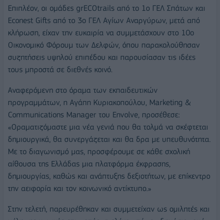
Επιπλέον, οι ομάδες grECOtrails από το 1ο ΓΕΛ Σπάτων και
Econest Gifts από το 3ο ΓΕΛ Αγίων Αναργύρων, μετά από
κλήρωση, είχαν την ευκαιρία να συμμετάσχουν στο 10ο
Οικονομικό Φόρουμ των Δελφών, όπου παρακολούθησαν
συζητήσεις υψηλού επιπέδου και παρουσίασαν τις ιδέες
τους μπροστά σε διεθνές κοινό.
Αναφερόμενη στο όραμα των εκπαιδευτικών
προγραμμάτων, η Αγάπη Κυριακοπούλου, Marketing &
Communications Manager του Envolve, προσέθεσε:
«Οραματιζόμαστε μια νέα γενιά που θα τολμά να σκέφτεται
δημιουργικά, θα συνεργάζεται και θα δρα με υπευθυνότητα.
Με το διαγωνισμό μας, προσφέρουμε σε κάθε σχολική
αίθουσα της Ελλάδας μια πλατφόρμα έκφρασης,
δημιουργίας, καθώς και ανάπτυξης δεξιοτήτων, με επίκεντρο
την αειφορία και τον κοινωνικό αντίκτυπο.»
Στην τελετή, παρευρέθηκαν και συμμετείχαν ως ομιλητές και