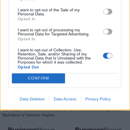
South Ring Mall έναντι 49,35
εκατ. ευρώ
I want to opt-out of the Sale of my
Personal Data.
Opted In
I want to opt-out of processing my
Β.Σ. Καρούλιας: Τζίρος 98,7 εκατ. ευρώ και αύξηση κερδών 57% - Τα
Personal Data for Targeted Advertising.
νέα στοιχήματα σε low & non alcohol
Opted In
I want to opt-out of Collection, Use,
Retention, Sale, and/or Sharing of my
Personal Data that Is Unrelated with the
Media: Με ενίσχυση 8 εκατ.
Purposes for which it was collected.
ευρώ σε 451 επιχειρήσεις
Deloitte Ελλάδος:
Opted Out
ξεκίνησε το πρόγραμμα
Χρηματοοικονομικός
στήριξης- Κάλυψη εισφορών
σύμβουλος της ΔΕΗ για την
CONFIRM
ΕΔΟΕΑΠ
είσοδο στην πολωνική αγορά
ενέργειας
Data Deletion
Data Access
Privacy Policy
IAB Hellas: Νέα Διοικούσα Επιτροπή και νέο Διοικητικό Συμβούλιο -
Πρόεδρος ο Γαληνός Γιαγλής