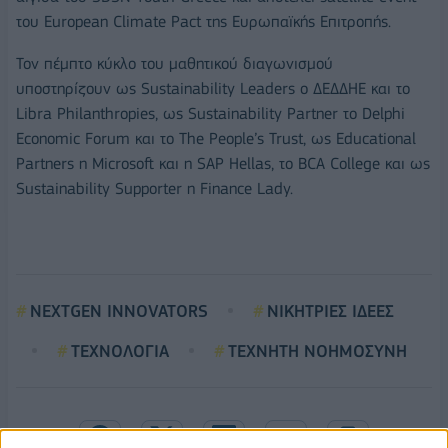
του European Climate Pact της Ευρωπαϊκής Επιτροπής.
Τον πέμπτο κύκλο του μαθητικού διαγωνισμού
υποστηρίζουν ως Sustainability Leaders ο ΔΕΔΔΗΕ και το
Libra Philanthropies, ως Sustainability Partner το Delphi
Economic Forum και το The People’s Trust, ως Educational
Partners η Microsoft και η SAP Hellas, το BCA College και ως
Sustainability Supporter η Finance Lady.
NEXTGEN INNOVATORS
ΝΙΚΗΤΡΙΕΣ ΙΔΕΕΣ
ΤΕΧΝΟΛΟΓΙΑ
ΤΕΧΝΗΤΗ ΝΟΗΜΟΣΥΝΗ