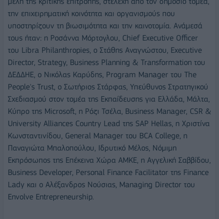
μέλη της κριτικής επιτροπής, στελέχη από τον δημόσιο τομέα,
την επιχειρηματική κοινότητα και οργανισμούς που
υποστηρίζουν τη βιωσιμότητα και την καινοτομία. Ανάμεσά
τους ήταν: η Ροσάννα Μόρτογλου, Chief Executive Officer
του Libra Philanthropies, ο Στάθης Αναγνώστου, Executive
Director, Strategy, Business Planning & Transformation του
ΔΕΔΔΗΕ, ο Νικόλας Καρύδης, Program Manager του The
People's Trust, ο Σωτήριος Στάρφας, Υπεύθυνος Στρατηγικού
Σχεδιασμού στον τομέα της Εκπαίδευσης για Ελλάδα, Μάλτα,
Κύπρο της Microsoft, η Ρόζι Τσέλα, Business Manager, CSR &
University Alliances Country Lead της SAP Hellas, η Χριστίνα
Κωνσταντινίδου, General Manager του BCA College, η
Παναγιώτα Μπαλοπούλου, Ιδρυτικό Mέλος, Nόμιμη
Eκπρόσωπος της Eπέκεινα Xώρα ΑMΚΕ, η Αγγελική Σαββίδου,
Business Developer, Personal Finance Facilitator της Finance
Lady και ο Αλέξανδρος Νούσιας, Managing Director του
Envolve Entrepreneurship.