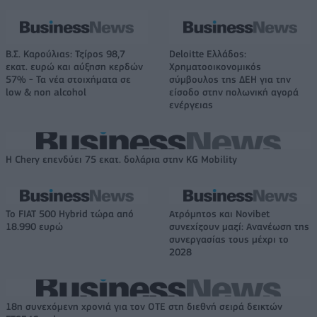
Β.Σ. Καρούλιας: Τζίρος 98,7
Deloitte Ελλάδος:
εκατ. ευρώ και αύξηση κερδών
Χρηματοοικονομικός
57% - Τα νέα στοιχήματα σε
σύμβουλος της ΔΕΗ για την
low & non alcohol
είσοδο στην πολωνική αγορά
ενέργειας
Η Chery επενδύει 75 εκατ. δολάρια στην KG Mobility
Το FIAT 500 Hybrid τώρα από
Ατρόμητος και Novibet
18.990 ευρώ
συνεχίζουν μαζί: Ανανέωση της
συνεργασίας τους μέχρι το
2028
18η συνεχόμενη χρονιά για τον ΟΤΕ στη διεθνή σειρά δεικτών