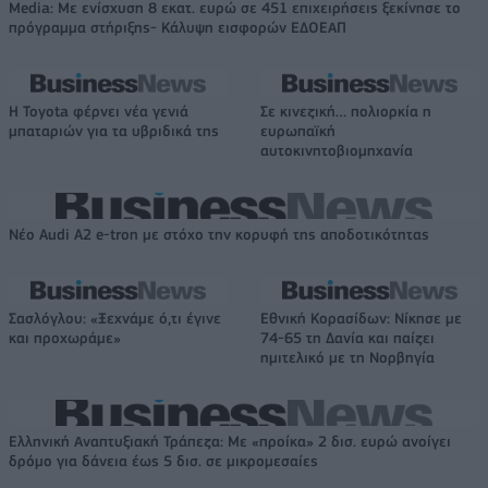
Media: Με ενίσχυση 8 εκατ. ευρώ σε 451 επιχειρήσεις ξεκίνησε το
πρόγραμμα στήριξης- Κάλυψη εισφορών ΕΔΟΕΑΠ
Η Toyota φέρνει νέα γενιά
Σε κινεζική… πολιορκία η
μπαταριών για τα υβριδικά της
ευρωπαϊκή
αυτοκινητοβιομηχανία
Νέο Audi A2 e-tron με στόχο την κορυφή της αποδοτικότητας
Σασλόγλου: «Ξεχνάμε ό,τι έγινε
Εθνική Κορασίδων: Νίκησε με
και προχωράμε»
74-65 τη Δανία και παίζει
ημιτελικό με τη Νορβηγία
Ελληνική Αναπτυξιακή Τράπεζα: Με «προίκα» 2 δισ. ευρώ ανοίγει
δρόμο για δάνεια έως 5 δισ. σε μικρομεσαίες