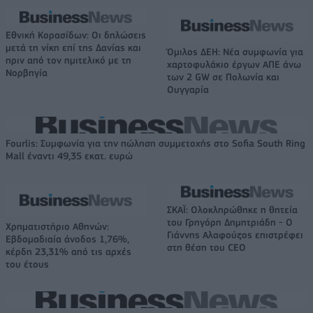
Εθνική Κορασίδων: Οι δηλώσεις
μετά τη νίκη επί της Δανίας και
Όμιλος ΔΕΗ: Νέα συμφωνία για
πριν από τον ημιτελικό με τη
χαρτοφυλάκιο έργων ΑΠΕ άνω
Νορβηγία
των 2 GW σε Πολωνία και
Ουγγαρία
Fourlis: Συμφωνία για την πώληση συμμετοχής στο Sofia South Ring
Mall έναντι 49,35 εκατ. ευρώ
ΣΚΑΪ: Ολοκληρώθηκε η θητεία
του Γρηγόρη Δημητριάδη - Ο
Χρηματιστήριο Αθηνών:
Γιάννης Αλαφούζος επιστρέφει
Εβδομαδιαία άνοδος 1,76%,
στη θέση του CEO
κέρδη 23,31% από τις αρχές
του έτους