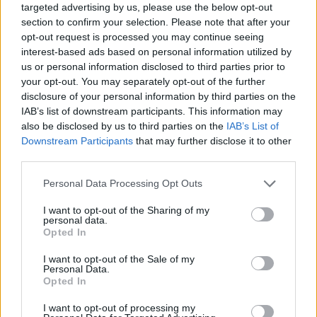
Ποσειδώνα στο Σούνιο θα
targeted advertising by us, please use the below opt-out
εγκαινιάσει ο
12/09/2024 - 12:45
section to confirm your selection. Please note that after your
Πρωθυπουργός στις 16/9
opt-out request is processed you may continue seeing
interest-based ads based on personal information utilized by
12/09/2024 - 15:23
us or personal information disclosed to third parties prior to
your opt-out. You may separately opt-out of the further
disclosure of your personal information by third parties on the
IAB’s list of downstream participants. This information may
also be disclosed by us to third parties on the
IAB’s List of
Downstream Participants
that may further disclose it to other
third parties.
Personal Data Processing Opt Outs
I want to opt-out of the Sharing of my
personal data.
Opted In
I want to opt-out of the Sale of my
ΡΟΗ ΕΙΔΗΣΕΩΝ
Personal Data.
Opted In
I want to opt-out of processing my
Κορυφώνεται η έξοδος του Αυγούστου – Πάνω από