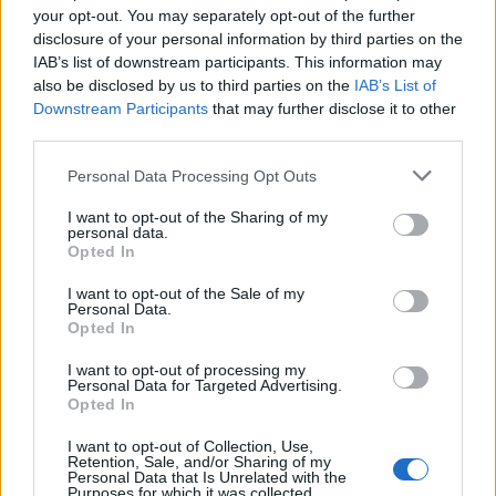
Νέο Audi A2 e-tron με στόχο την κορυφή της αποδοτικότητας
your opt-out. You may separately opt-out of the further
disclosure of your personal information by third parties on the
IAB’s list of downstream participants. This information may
also be disclosed by us to third parties on the
IAB’s List of
Η Κέλσι Μίτσελ έγραψε ιστορία
Πήρε το ντέρμπι κορυφής η
Downstream Participants
that may further disclose it to other
στη νίκη της Ιντιάνα επί του
Μινεσότα Λινξ, 98-87 τις Λας
third parties.
Σικάγο (vids)
Βέγκας Έισις (vid)
Personal Data Processing Opt Outs
I want to opt-out of the Sharing of my
Ελληνική Αναπτυξιακή Τράπεζα: Με «προίκα» 2 δισ. ευρώ ανοίγει
personal data.
δρόμο για δάνεια έως 5 δισ. σε μικρομεσαίες
Opted In
I want to opt-out of the Sale of my
Personal Data.
Opted In
Β.Σ. Καρούλιας: Τζίρος 98,7
Deloitte Ελλάδος:
I want to opt-out of processing my
εκατ. ευρώ και αύξηση κερδών
Χρηματοοικονομικός
Personal Data for Targeted Advertising.
57% - Τα νέα στοιχήματα σε
σύμβουλος της ΔΕΗ για την
Opted In
low & non alcohol
είσοδο στην πολωνική αγορά
ενέργειας
I want to opt-out of Collection, Use,
Retention, Sale, and/or Sharing of my
Personal Data that Is Unrelated with the
Purposes for which it was collected.