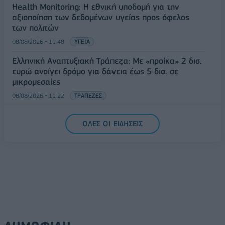
Health Monitoring: Η εθνική υποδομή για την
αξιοποίηση των δεδομένων υγείας προς όφελος
των πολιτών
08/08/2026 - 11:48
ΥΓΕΙΑ
Ελληνική Αναπτυξιακή Τράπεζα: Με «προίκα» 2 δισ.
ευρώ ανοίγει δρόμο για δάνεια έως 5 δισ. σε
μικρομεσαίες
08/08/2026 - 11:22
ΤΡΑΠΕΖΕΣ
5G παντού, 6G στον ορίζοντα: Πού βρίσκεται η
ΟΛΕΣ ΟΙ ΕΙΔΗΣΕΙΣ
Ελλάδα στη μεγάλη τεχνολογική μετάβαση
08/08/2026 - 10:54
ΤΕΧΝΟΛΟΓΙΑ