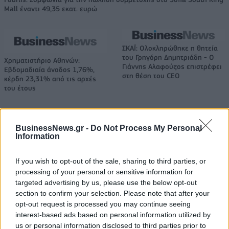
Mall έναντι 49,35 εκατ. ευρώ
ΣΚΑΪ: Ολοκληρώθηκε η θητεία
του Γρηγόρη Δημητριάδη - Ο
Χρηματιστήριο Αθηνών:
Γιάννης Αλαφούζος επιστρέφει
Εβδομαδιαία άνοδος 1,76%,
στη θέση του CEO
κέρδη 23,31% από τις αρχές
του έτους
Media: Με ενίσχυση 8 εκατ. ευρώ σε 451 επιχειρήσεις ξεκίνησε το
BusinessNews.gr -
Do Not Process My Personal
Information
πρόγραμμα στήριξης- Κάλυψη εισφορών ΕΔΟΕΑΠ
If you wish to opt-out of the sale, sharing to third parties, or
processing of your personal or sensitive information for
Η Toyota φέρνει νέα γενιά
Σε κινεζική… πολιορκία η
targeted advertising by us, please use the below opt-out
μπαταριών για τα υβριδικά της
ευρωπαϊκή
section to confirm your selection. Please note that after your
αυτοκινητοβιομηχανία
opt-out request is processed you may continue seeing
interest-based ads based on personal information utilized by
us or personal information disclosed to third parties prior to