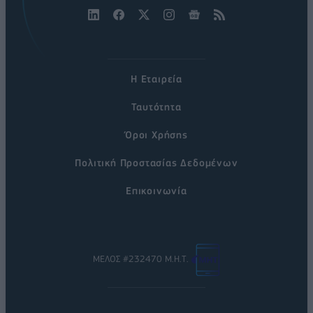
Η Εταιρεία
Ταυτότητα
Όροι Χρήσης
Πολιτική Προστασίας Δεδομένων
Επικοινωνία
ΜΕΛΟΣ #232470 Μ.Η.Τ.