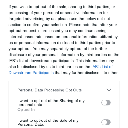
If you wish to opt-out of the sale, sharing to third parties, or
ΝΗΣΙΑ ΑΝΑΤΟΛΙΚΟΥ ΑΙΓΑΙΟΥ – ΔΩΔΕΚΑΝΗΣΑ
processing of your personal or sensitive information for
Καιρός: Γενικά αίθριος με λίγες πρόσκαιρες νεφώσεις στα
targeted advertising by us, please use the below opt-out
νησιά του ανατολικού Αιγαίου.
section to confirm your selection. Please note that after your
Ανεμοι: Βόρειοι βορειοδυτικοί 4 με 5 και πρόσκαιρα τοπικά 6
opt-out request is processed you may continue seeing
μποφόρ.
interest-based ads based on personal information utilized by
us or personal information disclosed to third parties prior to
Θερμοκρασία: Από 22 έως 33 βαθμούς Κελσίου.
your opt-out. You may separately opt-out of the further
disclosure of your personal information by third parties on the
ΘΕΣΣΑΛΙΑ
IAB’s list of downstream participants. This information may
Καιρός: Γενικά αίθριος. Τις μεσημβρινές και απογευματινές
also be disclosed by us to third parties on the
IAB’s List of
ώρες θα αναπτυχθούν νεφώσεις στα ηπειρωτικά και θα
Downstream Participants
that may further disclose it to other
σημειωθούν τοπικοί όμβροι και κυρίως στα ορεινά θα
third parties.
εκδηλωθούν σποραδικές καταιγίδες.
Personal Data Processing Opt Outs
Ανεμοι: Μεταβλητοί 3 με 4 μποφόρ.
Θερμοκρασία: Από 20 έως 34 βαθμούς και στις Σποράδες
I want to opt-out of the Sharing of my
personal data.
έως 30 βαθμούς Κελσίου.
Opted In
I want to opt-out of the Sale of my
Personal Data.