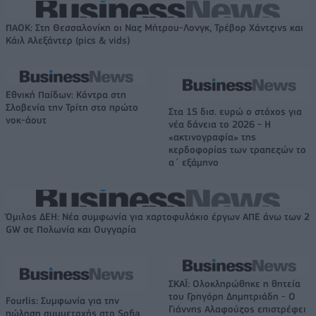
ΠΑΟΚ: Στη Θεσσαλονίκη οι Ναζ Μήτρου-Λονγκ, Τρέβορ Χάντζινς και
Κάιλ Αλεξάντερ (pics & vids)
Εθνική Παίδων: Κόντρα στη
Σλοβενία την Τρίτη στο πρώτο
Στα 15 δισ. ευρώ ο στόχος για
νοκ-άουτ
νέα δάνεια το 2026 - Η
«ακτινογραφία» της
κερδοφορίας των τραπεζών το
α΄ εξάμηνο
Όμιλος ΔΕΗ: Νέα συμφωνία για χαρτοφυλάκιο έργων ΑΠΕ άνω των 2
GW σε Πολωνία και Ουγγαρία
ΣΚΑΪ: Ολοκληρώθηκε η θητεία
του Γρηγόρη Δημητριάδη - Ο
Fourlis: Συμφωνία για την
Γιάννης Αλαφούζος επιστρέφει
πώληση συμμετοχής στο Sofia