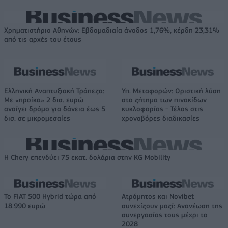
Χρηματιστήριο Αθηνών: Εβδομαδιαία άνοδος 1,76%, κέρδη 23,31%
από τις αρχές του έτους
Ελληνική Αναπτυξιακή Τράπεζα:
Υπ. Μεταφορών: Οριστική λύση
Με «προίκα» 2 δισ. ευρώ
στο ζήτημα των πινακίδων
ανοίγει δρόμο για δάνεια έως 5
κυκλοφορίας - Τέλος στις
δισ. σε μικρομεσαίες
χρονοβόρες διαδικασίες
Η Chery επενδύει 75 εκατ. δολάρια στην KG Mobility
Το FIAT 500 Hybrid τώρα από
Ατρόμητος και Novibet
18.990 ευρώ
συνεχίζουν μαζί: Ανανέωση της
συνεργασίας τους μέχρι το
2028