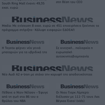
στη θέση του CEO
South Ring Mall έναντι 49,35
εκατ. ευρώ
Media: Με ενίσχυση 8 εκατ. ευρώ σε 451 επιχειρήσεις ξεκίνησε το
πρόγραμμα στήριξης- Κάλυψη εισφορών ΕΔΟΕΑΠ
Η Toyota φέρνει νέα γενιά
Σε κινεζική… πολιορκία η
μπαταριών για τα υβριδικά της
ευρωπαϊκή
αυτοκινητοβιομηχανία
Νέο Audi A2 e-tron με στόχο την κορυφή της αποδοτικότητας
Πέθανε ο Ντον Νέλσον – Έφυγε
Οι Νιου Γιορκ Λίμπερτι
από τη ζωή στα 86 του ο
διέλυσαν με 111-71 τους Λας
θρύλος του NBA
Βέγκας Έισις! (vids)