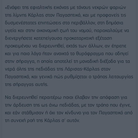
«Ενόψει της εφιαλτικής εικόνας με τόνους νεκρών ψαριών
της λίμνης Κάρλας στον Παγασητικό, και με προφανείς τις
δυσμενέστατες επιπτώσεις στο περιβάλλον, στη δημόσια
υγεία και στην οικονομική ζωή του νομού, παρακαλούμε να
διενεργήσετε κατεπείγουσα προκαταρκτική εξέταση
προκειμένου να διερευνηθεί, εκτός των άλλων, αν έπρεπε
και για ποιο λόγο ήταν ανοικτό το θυρόφραγμα που οδηγεί
στην σήραγγα, η οποία αποτελεί τη μοναδική διέξοδο για τα
νερά όλης της πεδιάδας της Λάρισας-Κάρλας στον
Παγασητικό, και γενικά πώς ρυθμίζεται ο τρόπος λειτουργίας
της σήραγγας αυτής.
Να διερευνηθεί περαιτέρω ποιοι έλαβαν την απόφαση για
την άρδευση της ως άνω πεδιάδας, με τον τρόπο που έγινε,
και εάν στάθμισαν ή όχι τον κίνδυνο για τον Παγασητικό από
τη συνεχή ροή της Κάρλας σ' αυτόν.