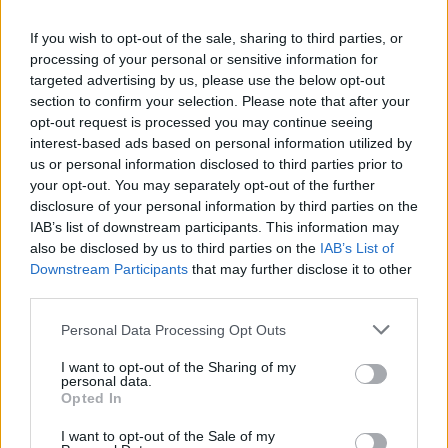
Νέο Audi A2 e-tron με στόχο την κορυφή της αποδοτικότητας
If you wish to opt-out of the sale, sharing to third parties, or
processing of your personal or sensitive information for
Εθνική Νεανίδων: Με τη
Μασλαρινός: «Χάσαμε το μυαλό
targeted advertising by us, please use the below opt-out
Βουλγαρία για τις θέσεις 5-8
μας»
section to confirm your selection. Please note that after your
του Ευρωμπάσκετ (live stream)
opt-out request is processed you may continue seeing
interest-based ads based on personal information utilized by
us or personal information disclosed to third parties prior to
your opt-out. You may separately opt-out of the further
ΕΛΣΤΑΤ: Στο 3,4% υποχώρησε ο πληθωρισμός τον Ιούλιο
disclosure of your personal information by third parties on the
IAB’s list of downstream participants. This information may
also be disclosed by us to third parties on the
IAB’s List of
Downstream Participants
that may further disclose it to other
third parties.
Χρηματοδότηση 8 εκατ. ευρώ
Metlen: Ρεκόρ EBITDA στο α'
σε 843 μέσα ενημέρωσης-
εξάμηνο, στα 550 εκατ. ευρώ –
Ξεκίνησε το πενταετές
Καθαρά κέρδη 313 εκατ. ευρώ
Personal Data Processing Opt Outs
πρόγραμμα ενίσχυσης του
Τύπου
I want to opt-out of the Sharing of my
personal data.
Opted In
I want to opt-out of the Sale of my
Η Chery επενδύει 75 εκατ. δολάρια στην KG Mobility