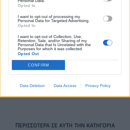
Personal Data.
Opted In
I want to opt-out of processing my
Το FIAT 500 Hybrid τώρα από
Ατρόμητος και Novibet
Personal Data for Targeted Advertising.
Opted In
18.990 ευρώ
συνεχίζουν μαζί: Ανανέωση της
συνεργασίας τους μέχρι το
2028
I want to opt-out of Collection, Use,
Retention, Sale, and/or Sharing of my
Personal Data that Is Unrelated with the
Purposes for which it was collected.
Opted Out
18η συνεχόμενη χρονιά για τον ΟΤΕ στη διεθνή σειρά δεικτών
FTSE4Good
CONFIRM
Data Deletion
Data Access
Privacy Policy
Alpha Bank: Για πρώτη φορά το Αρχαίο Θέατρο Επιδαύρου άνοιξε τις
πύλες του σε όλους
ΠΕΡΙΣΣΌΤΕΡΑ ΣΕ ΑΥΤΉ ΤΗΝ ΚΑΤΗΓΟΡΊΑ