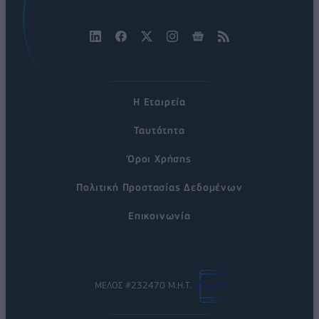
Η Εταιρεία
Ταυτότητα
Όροι Χρήσης
Πολιτική Προστασίας Δεδομένων
Επικοινωνία
ΜΕΛΟΣ #232470 Μ.Η.Τ.