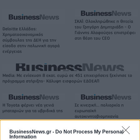
ΣΚΑΪ: Ολοκληρώθηκε η θητεία
του Γρηγόρη Δημητριάδη - Ο
Deloitte Ελλάδος:
Γιάννης Αλαφούζος επιστρέφει
Χρηματοοικονομικός
στη θέση του CEO
σύμβουλος της ΔΕΗ για την
είσοδο στην πολωνική αγορά
ενέργειας
Media: Με ενίσχυση 8 εκατ. ευρώ σε 451 επιχειρήσεις ξεκίνησε το
πρόγραμμα στήριξης- Κάλυψη εισφορών ΕΔΟΕΑΠ
Η Toyota φέρνει νέα γενιά
Σε κινεζική… πολιορκία η
μπαταριών για τα υβριδικά της
ευρωπαϊκή
αυτοκινητοβιομηχανία
BusinessNews.gr -
Do Not Process My Personal
Information