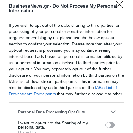
BusinessNews.gr -
Do Not Process My Personal
Information
Η συμφωνία Arval-Athlon αναδιαμορφώνει την αγορά leasing
If you wish to opt-out of the sale, sharing to third parties, or
processing of your personal or sensitive information for
targeted advertising by us, please use the below opt-out
VW: Η δύσκολη εξίσωση της
Alpha Bank: Για πρώτη φορά το
section to confirm your selection. Please note that after your
αναδιάρθρωσης
Αρχαίο Θέατρο Επιδαύρου
opt-out request is processed you may continue seeing
άνοιξε τις πύλες του σε όλους
interest-based ads based on personal information utilized by
us or personal information disclosed to third parties prior to
your opt-out. You may separately opt-out of the further
ESG Report 2025: Πώς η ΑΒ Βασιλόπουλος μετατρέπει τη
disclosure of your personal information by third parties on the
βιωσιμότητα σε καθημερινή πράξη
IAB’s list of downstream participants. This information may
also be disclosed by us to third parties on the
IAB’s List of
Downstream Participants
that may further disclose it to other
third parties.
Stoiximan: «Πού ήσουν;» στις μεγάλες στιγμές του Ολυμπιακού
Personal Data Processing Opt Outs
I want to opt-out of the Sharing of my
personal data.
Opted In