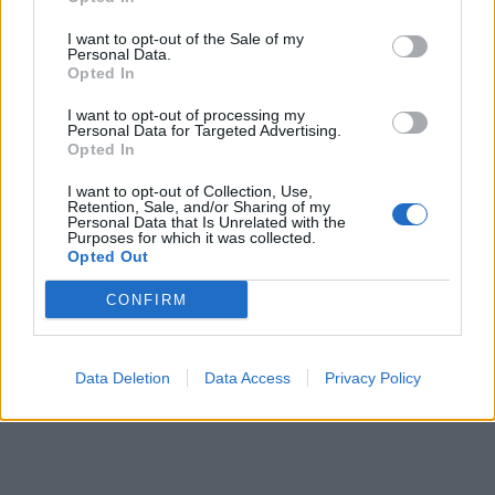
ΠΕΡΙΣΣΌΤΕΡΑ ΣΕ ΑΥΤΉ ΤΗΝ ΚΑΤΗΓΟΡΊΑ
I want to opt-out of the Sale of my
Personal Data.
Opted In
I want to opt-out of processing my
Personal Data for Targeted Advertising.
Opted In
I want to opt-out of Collection, Use,
Μηνύματα από το 112 για
Retention, Sale, and/or Sharing of my
Personal Data that Is Unrelated with the
απομάκρυνση των
Purposes for which it was collected.
ΕΛΑΣ: 180 απεγκλωβισμοί
κατοίκων από Νταού
Opted Out
από την πυρκαγία στην
Πεντέλης και
Αττική από χθες το βράδυ
Καλλιτεχνούπολη
CONFIRM
έως τα ξημερώματα
12/08/2024 - 10:43
12/08/2024 - 11:08
Data Deletion
Data Access
Privacy Policy