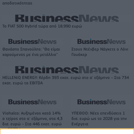
αποδοτικότητας
Το FIAT 500 Hybrid τώρα από 18.990 ευρώ
Θανάσης Σπανούλης: "Θα είμαι
Στους Ντένβερ Νάγκετς ο Λόνι
χαρούμενος με ένα μετάλλιο"
Γουόκερ
HELLENiQ ENERGY: Κέρδη 393 εκατ. ευρώ στο α' εξάμηνο – Στα 734
εκατ. ευρώ τα EBITDA
Viohalco: Αυξημένος κατά 14%
ΥΠΕΘΟΟ: Νέες επενδύσεις 1
ο τζίρος στο α' εξάμηνο, στα 4,3
δισ. ευρώ ως το 2028 για την
δισ. ευρώ – Στα 446 εκατ. ευρώ
Ενέργεια
τα EBITDA