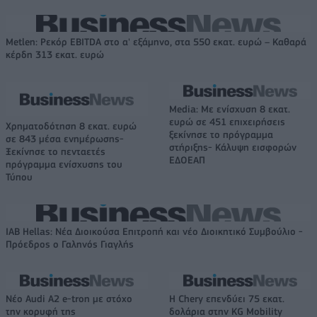
Metlen: Ρεκόρ EBITDA στο α' εξάμηνο, στα 550 εκατ. ευρώ – Καθαρά
κέρδη 313 εκατ. ευρώ
Media: Με ενίσχυση 8 εκατ.
ευρώ σε 451 επιχειρήσεις
Χρηματοδότηση 8 εκατ. ευρώ
ξεκίνησε το πρόγραμμα
σε 843 μέσα ενημέρωσης-
στήριξης- Κάλυψη εισφορών
Ξεκίνησε το πενταετές
ΕΔΟΕΑΠ
πρόγραμμα ενίσχυσης του
Τύπου
IAB Hellas: Νέα Διοικούσα Επιτροπή και νέο Διοικητικό Συμβούλιο -
Πρόεδρος ο Γαληνός Γιαγλής
Νέο Audi A2 e-tron με στόχο
Η Chery επενδύει 75 εκατ.
την κορυφή της
δολάρια στην KG Mobility