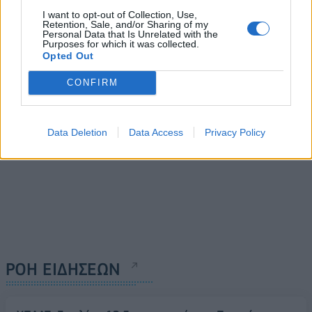
διακίνησης αλλοδαπών,
44χρονος για τη
μέσω του “Ελ.Βενιζέλος”,
I want to opt-out of Collection, Use,
Retention, Sale, and/or Sharing of my
δολοφονία του
σε χώρες της Ε.Ε
Personal Data that Is Unrelated with the
τοπογράφου στο Ψυχικό
Purposes for which it was collected.
11/07/2024 - 11:31
Opted Out
11/07/2024 - 17:28
CONFIRM
Data Deletion
Data Access
Privacy Policy
ΡΟΗ ΕΙΔΗΣΕΩΝ