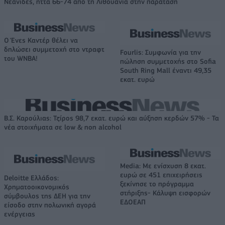
Νεάνιδες, ήττα 66-74 από τη Λιθουανία στην παράταση
Ο Ένες Καντέρ θέλει να
δηλώσει συμμετοχή στο ντραφτ
Fourlis: Συμφωνία για την
του WNBA!
πώληση συμμετοχής στο Sofia
South Ring Mall έναντι 49,35
εκατ. ευρώ
Β.Σ. Καρούλιας: Τζίρος 98,7 εκατ. ευρώ και αύξηση κερδών 57% - Τα
νέα στοιχήματα σε low & non alcohol
Media: Με ενίσχυση 8 εκατ.
ευρώ σε 451 επιχειρήσεις
Deloitte Ελλάδος:
ξεκίνησε το πρόγραμμα
Χρηματοοικονομικός
στήριξης- Κάλυψη εισφορών
σύμβουλος της ΔΕΗ για την
ΕΔΟΕΑΠ
είσοδο στην πολωνική αγορά
ενέργειας