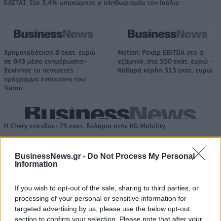
ΕΛΣΤΑΤ: Στο 3,4% υποχώρησε ο πληθωρισμός τον Ιούλιο
Χρηματοδότηση 8 εκατ. ευρώ
Metlen: Ρεκόρ EBITDA στο α'
σε 843 μέσα ενημέρωσης-
εξάμηνο, στα 550 εκατ. ευρώ –
Ξεκίνησε το πενταετές
Καθαρά κέρδη 313 εκατ. ευρώ
πρόγραμμα ενίσχυσης του
Τύπου
Η Chery επενδύει 75 εκατ. δολάρια στην KG Mobility
BusinessNews.gr -
Do Not Process My Personal
Information
Το FIAT 500 Hybrid τώρα από
Ατρόμητος και Novibet
18.990 ευρώ
συνεχίζουν μαζί: Ανανέωση της
συνεργασίας τους μέχρι το
If you wish to opt-out of the sale, sharing to third parties, or
2028
processing of your personal or sensitive information for
targeted advertising by us, please use the below opt-out
section to confirm your selection. Please note that after your