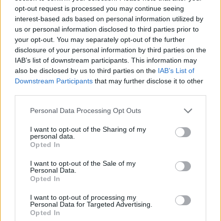
18η συνεχόμενη χρονιά για τον ΟΤΕ στη διεθνή σειρά δεικτών
opt-out request is processed you may continue seeing
FTSE4Good
interest-based ads based on personal information utilized by
us or personal information disclosed to third parties prior to
your opt-out. You may separately opt-out of the further
disclosure of your personal information by third parties on the
Alpha Bank: Για πρώτη φορά το Αρχαίο Θέατρο Επιδαύρου άνοιξε τις
IAB’s list of downstream participants. This information may
πύλες του σε όλους
also be disclosed by us to third parties on the
IAB’s List of
Downstream Participants
that may further disclose it to other
third parties.
Personal Data Processing Opt Outs
ΠΕΡΙΣΣΌΤΕΡΑ ΣΕ ΑΥΤΉ ΤΗΝ ΚΑΤΗΓΟΡΊΑ
I want to opt-out of the Sharing of my
personal data.
Opted In
I want to opt-out of the Sale of my
Personal Data.
Opted In
I want to opt-out of processing my
Personal Data for Targeted Advertising.
Εξαρθρώθηκε κύκλωμα
Opted In
Προφυλακιστέος ο