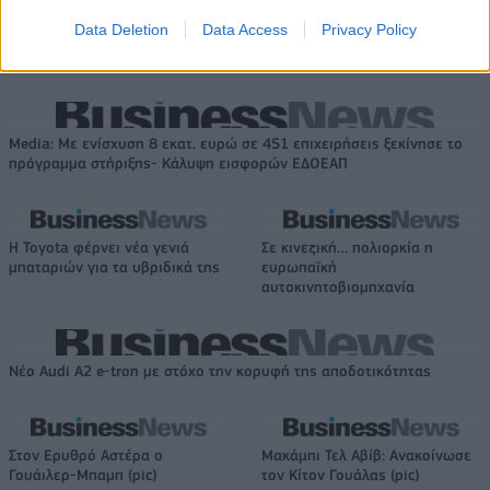
Fourlis: Συμφωνία για την
Γιάννης Αλαφούζος επιστρέφει
πώληση συμμετοχής στο Sofia
Data Deletion
Data Access
Privacy Policy
στη θέση του CEO
South Ring Mall έναντι 49,35
εκατ. ευρώ
Media: Με ενίσχυση 8 εκατ. ευρώ σε 451 επιχειρήσεις ξεκίνησε το
πρόγραμμα στήριξης- Κάλυψη εισφορών ΕΔΟΕΑΠ
Η Toyota φέρνει νέα γενιά
Σε κινεζική… πολιορκία η
μπαταριών για τα υβριδικά της
ευρωπαϊκή
αυτοκινητοβιομηχανία
Νέο Audi A2 e-tron με στόχο την κορυφή της αποδοτικότητας
Στον Ερυθρό Αστέρα ο
Μακάμπι Τελ Αβίβ: Ανακοίνωσε
Γουάιλερ-Μπαμπ (pic)
τον Κίτον Γουάλας (pic)