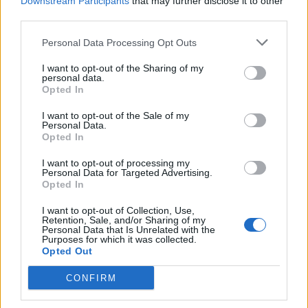
Downstream Participants
that may further disclose it to other
third parties.
Personal Data Processing Opt Outs
Live στις 15:30, ο αγώνας της Εθνικής Παίδων κόντρα στη Γεωργία
I want to opt-out of the Sharing of my
personal data.
Opted In
«Έριξε τις απαιτήσεις του για
I want to opt-out of the Sale of my
Γουόκαπ ο Ολυμπιακός – Ζητά
Στα 15 δισ. ευρώ ο στόχος για
Personal Data.
δύο εκατομμύρια από την
νέα δάνεια το 2026 - Η
Opted In
Ντουμπάι»
«ακτινογραφία» της
κερδοφορίας των τραπεζών το
I want to opt-out of processing my
Personal Data for Targeted Advertising.
α΄ εξάμηνο
Opted In
I want to opt-out of Collection, Use,
Retention, Sale, and/or Sharing of my
Όμιλος ΔΕΗ: Νέα συμφωνία για χαρτοφυλάκιο έργων ΑΠΕ άνω των 2
Personal Data that Is Unrelated with the
GW σε Πολωνία και Ουγγαρία
Purposes for which it was collected.
Opted Out
CONFIRM
ΣΚΑΪ: Ολοκληρώθηκε η θητεία
του Γρηγόρη Δημητριάδη - Ο