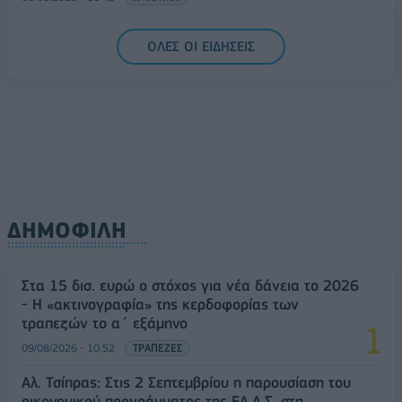
Υπ. Μεταφορών: Οριστική λύση στο ζήτημα των
ΟΛΕΣ ΟΙ ΕΙΔΗΣΕΙΣ
πινακίδων κυκλοφορίας - Τέλος στις χρονοβόρες
διαδικασίες
09/08/2026 - 11:18
ΕΛΛΑΔΑ
ΔΗΜΟΦΙΛΗ
Στα 15 δισ. ευρώ ο στόχος για νέα δάνεια το 2026
- Η «ακτινογραφία» της κερδοφορίας των
τραπεζών το α΄ εξάμηνο
09/08/2026 - 10:52
ΤΡΑΠΕΖΕΣ
Αλ. Τσίπρας: Στις 2 Σεπτεμβρίου η παρουσίαση του
οικονομικού προγράμματος της ΕΛ.Α.Σ. στη