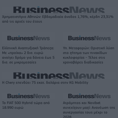
Χρηματιστήριο Αθηνών: Εβδομαδιαία άνοδος 1,76%, κέρδη 23,31%
από τις αρχές του έτους
Ελληνική Αναπτυξιακή Τράπεζα:
Υπ. Μεταφορών: Οριστική λύση
Με «προίκα» 2 δισ. ευρώ
στο ζήτημα των πινακίδων
ανοίγει δρόμο για δάνεια έως 5
κυκλοφορίας - Τέλος στις
δισ. σε μικρομεσαίες
χρονοβόρες διαδικασίες
Η Chery επενδύει 75 εκατ. δολάρια στην KG Mobility
Το FIAT 500 Hybrid τώρα από
Ατρόμητος και Novibet
18.990 ευρώ
συνεχίζουν μαζί: Ανανέωση της
συνεργασίας τους μέχρι το
2028