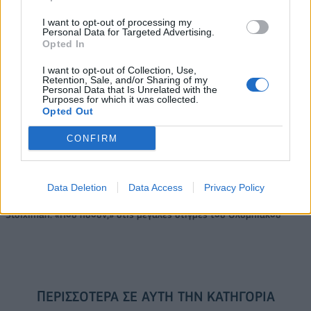
Η συμφωνία Arval-Athlon αναδιαμορφώνει την αγορά leasing
I want to opt-out of processing my
Personal Data for Targeted Advertising.
Opted In
VW: Η δύσκολη εξίσωση της
Alpha Bank: Για πρώτη φορά το
I want to opt-out of Collection, Use,
Retention, Sale, and/or Sharing of my
αναδιάρθρωσης
Αρχαίο Θέατρο Επιδαύρου
Personal Data that Is Unrelated with the
άνοιξε τις πύλες του σε όλους
Purposes for which it was collected.
Opted Out
CONFIRM
ESG Report 2025: Πώς η ΑΒ Βασιλόπουλος μετατρέπει τη
βιωσιμότητα σε καθημερινή πράξη
Data Deletion
Data Access
Privacy Policy
Stoiximan: «Πού ήσουν;» στις μεγάλες στιγμές του Ολυμπιακού
ΠΕΡΙΣΣΌΤΕΡΑ ΣΕ ΑΥΤΉ ΤΗΝ ΚΑΤΗΓΟΡΊΑ