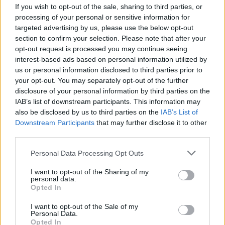
If you wish to opt-out of the sale, sharing to third parties, or
processing of your personal or sensitive information for
Το FIAT 500 Hybrid τώρα από 18.990 ευρώ
targeted advertising by us, please use the below opt-out
section to confirm your selection. Please note that after your
opt-out request is processed you may continue seeing
interest-based ads based on personal information utilized by
Φίνιξ Σανς: «Έδεσαν» τον
Χάποελ Τελ Αβίβ: Απέκτησε τον
us or personal information disclosed to third parties prior to
Ντίλον Μπρουκς έως το 2030
Φρέντρικ Μπουρντιγιόν (vid)
your opt-out. You may separately opt-out of the further
disclosure of your personal information by third parties on the
IAB’s list of downstream participants. This information may
Evergood: Άγγιξε τα 300 εκατ. ο τζίρος- Στα 10 εκατ. ευρώ το τίμημα
also be disclosed by us to third parties on the
IAB’s List of
για το 60% του Jackaroo
Downstream Participants
that may further disclose it to other
third parties.
Personal Data Processing Opt Outs
Όμιλος AKTOR: Εξαγοράζει το
ΔΕΗ: Ισχυρή ανάπτυξη στο α΄
I want to opt-out of the Sharing of my
personal data.
75% των ΗΛΕΚΤΩΡ και THALIS –
εξάμηνο 2026 με
Opted In
Στρατηγική συνεργασία με τη
προσαρμοσμένο EBITDA στα 1,2
Motor Oil
δισ. ευρώ
I want to opt-out of the Sale of my
Personal Data.
Opted In