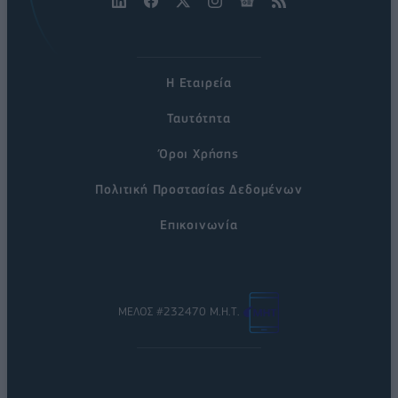
Η Εταιρεία
Ταυτότητα
Όροι Χρήσης
Πολιτική Προστασίας Δεδομένων
Επικοινωνία
ΜΕΛΟΣ #232470 Μ.Η.Τ.