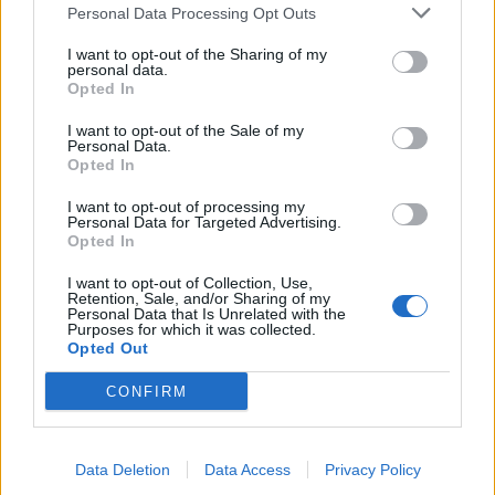
Personal Data Processing Opt Outs
I want to opt-out of the Sharing of my
Live στις 21:00, ο προημιτελικός της Εθνικής Νεανίδων κόντρα στη
personal data.
Λιθουανία
Opted In
I want to opt-out of the Sale of my
Personal Data.
Opted In
Ευρωπαϊκό Κορασίδων: Άνετη
νίκη της Ελλάδας στην
Fourlis: Συμφωνία για την
πρεμιέρα, 78-36 την Ιρλανδία
I want to opt-out of processing my
πώληση συμμετοχής στο Sofia
Personal Data for Targeted Advertising.
South Ring Mall έναντι 49,35
Opted In
εκατ. ευρώ
I want to opt-out of Collection, Use,
Retention, Sale, and/or Sharing of my
Personal Data that Is Unrelated with the
Purposes for which it was collected.
Β.Σ. Καρούλιας: Τζίρος 98,7 εκατ. ευρώ και αύξηση κερδών 57% - Τα
Opted Out
νέα στοιχήματα σε low & non alcohol
CONFIRM
Media: Με ενίσχυση 8 εκατ.
ευρώ σε 451 επιχειρήσεις
Deloitte Ελλάδος:
Data Deletion
Data Access
Privacy Policy
ξεκίνησε το πρόγραμμα
Χρηματοοικονομικός