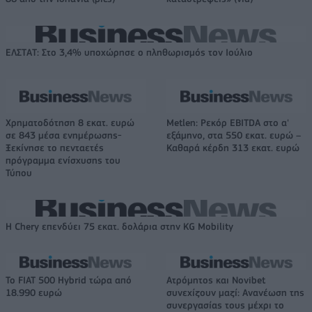
ΕΛΣΤΑΤ: Στο 3,4% υποχώρησε ο πληθωρισμός τον Ιούλιο
Χρηματοδότηση 8 εκατ. ευρώ
Metlen: Ρεκόρ EBITDA στο α'
σε 843 μέσα ενημέρωσης-
εξάμηνο, στα 550 εκατ. ευρώ –
Ξεκίνησε το πενταετές
Καθαρά κέρδη 313 εκατ. ευρώ
πρόγραμμα ενίσχυσης του
Τύπου
Η Chery επενδύει 75 εκατ. δολάρια στην KG Mobility
Το FIAT 500 Hybrid τώρα από
Ατρόμητος και Novibet
18.990 ευρώ
συνεχίζουν μαζί: Ανανέωση της
συνεργασίας τους μέχρι το