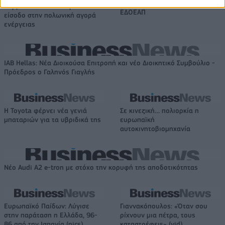
στήριξης- Κάλυψη εισφορών
σύμβουλος της ΔΕΗ για την
ΕΔΟΕΑΠ
είσοδο στην πολωνική αγορά
ενέργειας
IAB Hellas: Νέα Διοικούσα Επιτροπή και νέο Διοικητικό Συμβούλιο -
Πρόεδρος ο Γαληνός Γιαγλής
Η Toyota φέρνει νέα γενιά
Σε κινεζική… πολιορκία η
μπαταριών για τα υβριδικά της
ευρωπαϊκή
αυτοκινητοβιομηχανία
Νέο Audi A2 e-tron με στόχο την κορυφή της αποδοτικότητας
Ευρωπαϊκό Παίδων: Λύγισε
Γιαννακόπουλος: «Όταν σου
στην παράταση η Ελλάδα, 96-
ρίχνουν μια πέτρα, τους
86 από την Ισπανία (pics)
καταστρέφεις» (vid)