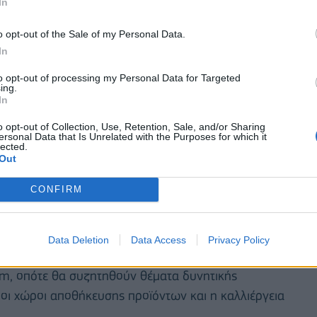
In
o opt-out of the Sale of my Personal Data.
In
to opt-out of processing my Personal Data for Targeted
ing.
In
o opt-out of Collection, Use, Retention, Sale, and/or Sharing
ersonal Data that Is Unrelated with the Purposes for which it
υργό Εμπορίου,
Piyush Goyal.
Στο τραπέζι των
lected.
Out
ίας Κέντρου Ασφάλειας και Προέλευσης για την
 στη Μέση Ανατολή. Σκοπός του Κέντρου θα είναι,
CONFIRM
αι υγιεινής των ινδικών τροφίμων που εισάγονται
Data Deletion
Data Access
Privacy Policy
ντηση και με τον Υπουργό Επεξεργασίας Τροφίμων,
m, οπότε θα συζητηθούν θέματα δυνητικής
 οι χώροι αποθήκευσης προϊόντων και η καλλιέργεια