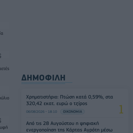
ία
αετές
ΔΗΜΟΦΙΛΗ
Χρηματιστήριο: Πτώση κατά 0,59%, στα
ούλιο
320,42 εκατ. ευρώ ο τζίρος
06/08/2026 - 18:10
ΟΙΚΟΝΟΜΙΑ
Από τις 28 Αυγούστου η ψηφιακή
ρυφή
ενεργοποίηση της Κάρτας Αγρότη μέσω