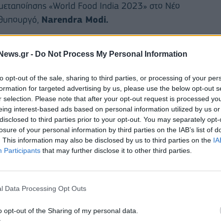
μεταποίησης «World Food India 2023» στο Νέο
ωθυπουργό,
Narendra Modi.
ς τόσο για επενδύσεις, όσο και για ανάπτυξη
News.gr -
Do Not Process My Personal Information
γασίας τροφίμων, σε κορυφαίες εταιρείες από όλο
κής Ανάπτυξης και Τροφίμων, Λευτέρη Αυγενάκη
to opt-out of the sale, sharing to third parties, or processing of your per
ν συμφωνιών και συζητήσεων που έγιναν στην
formation for targeted advertising by us, please use the below opt-out s
υργού, Narendra Modi.
r selection. Please note that after your opt-out request is processed y
eing interest-based ads based on personal information utilized by us or
disclosed to third parties prior to your opt-out. You may separately opt-
γό Ιχθυηρών, Κτηνοτροφίας και Γαλακτοκομίας,
losure of your personal information by third parties on the IAB’s list of
υζητηθεί το θέμα της ανάπτυξης συνεργασίας στον
. This information may also be disclosed by us to third parties on the
IA
της αγελαδοτροφίας.
Participants
that may further disclose it to other third parties.
l Data Processing Opt Outs
o opt-out of the Sharing of my personal data.