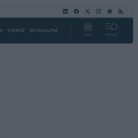
ΚΗ
ΚΟΣΜΟΣ
BN MAGAZINE
ΡΟΗ
ΜΕΝΟΥ