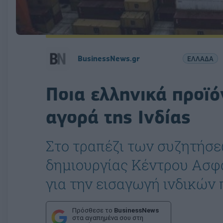
BusinessNews.gr
ΕΛΛΑΔΑ
Ποια ελληνικά προϊ
αγορά της Ινδίας
Στο τραπέζι των συζητήσε
δημιουργίας Κέντρου Ασφ
για την εισαγωγή ινδικών 
Πρόσθεσε το
BusinessNews
στα αγαπημένα σου στη