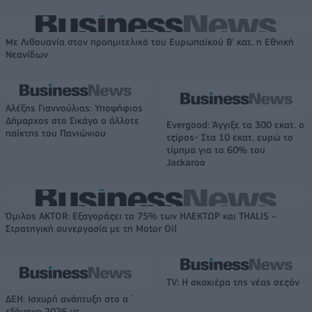
Με Λιθουανία στον προημιτελικό του Ευρωπαϊκού Β' κατ. η Εθνική
Νεανίδων
Αλέξης Γιαννούλιας: Υποψήφιος
Δήμαρχος στο Σικάγο ο άλλοτε
Evergood: Άγγιξε τα 300 εκατ. ο
παίκτης του Πανιώνιου
τζίρος- Στα 10 εκατ. ευρώ το
τίμημα για το 60% του
Jackaroo
Όμιλος AKTOR: Εξαγοράζει το 75% των ΗΛΕΚΤΩΡ και THALIS –
Στρατηγική συνεργασία με τη Motor Oil
TV: Η σκακιέρα της νέας σεζόν
ΔΕΗ: Ισχυρή ανάπτυξη στο α΄
εξάμηνο 2026 με