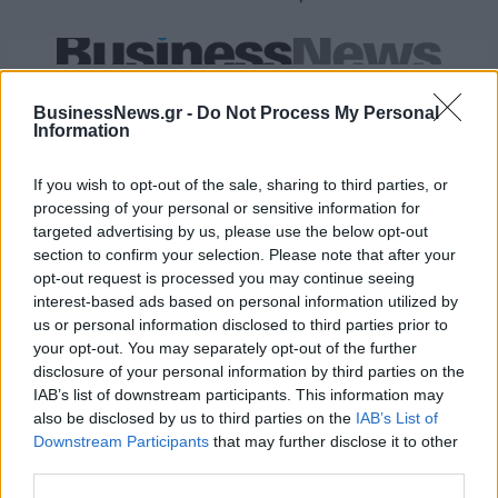
ESG Report 2025: Πώς η ΑΒ Βασιλόπουλος μετατρέπει τη
βιωσιμότητα σε καθημερινή πράξη
BusinessNews.gr -
Do Not Process My Personal
Information
If you wish to opt-out of the sale, sharing to third parties, or
Stoiximan: «Πού ήσουν;» στις μεγάλες στιγμές του Ολυμπιακού
processing of your personal or sensitive information for
targeted advertising by us, please use the below opt-out
section to confirm your selection. Please note that after your
opt-out request is processed you may continue seeing
interest-based ads based on personal information utilized by
ΠΕΡΙΣΣΌΤΕΡΑ ΣΕ ΑΥΤΉ ΤΗΝ ΚΑΤΗΓΟΡΊΑ
us or personal information disclosed to third parties prior to
your opt-out. You may separately opt-out of the further
disclosure of your personal information by third parties on the
IAB’s list of downstream participants. This information may
also be disclosed by us to third parties on the
IAB’s List of
Downstream Participants
that may further disclose it to other
third parties.