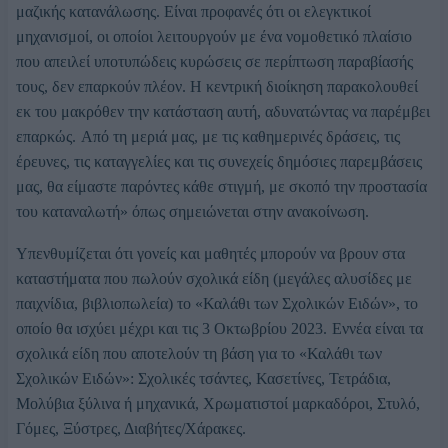
μαζικής κατανάλωσης. Είναι προφανές ότι οι ελεγκτικοί
μηχανισμοί, οι οποίοι λειτουργούν με ένα νομοθετικό πλαίσιο
που απειλεί υποτυπώδεις κυρώσεις σε περίπτωση παραβίασής
τους, δεν επαρκούν πλέον. Η κεντρική διοίκηση παρακολουθεί
εκ του μακρόθεν την κατάσταση αυτή, αδυνατώντας να παρέμβει
επαρκώς.
Από τη μεριά μας, με τις καθημερινές δράσεις, τις
έρευνες, τις καταγγελίες και τις συνεχείς δημόσιες παρεμβάσεις
μας, θα είμαστε παρόντες κάθε στιγμή, με σκοπό την προστασία
του καταναλωτή» όπως σημειώνεται στην ανακοίνωση.
Υπενθυμίζεται ότι γονείς και μαθητές μπορούν να βρουν στα
καταστήματα που πωλούν σχολικά είδη (μεγάλες αλυσίδες με
παιχνίδια, βιβλιοπωλεία) το «Καλάθι των Σχολικών Ειδών», το
οποίο θα ισχύει μέχρι και τις 3 Οκτωβρίου 2023.
Εννέα είναι τα
σχολικά είδη που αποτελούν τη βάση για το «Καλάθι των
Σχολικών Ειδών»: Σχολικές τσάντες, Κασετίνες, Τετράδια,
Μολύβια ξύλινα ή μηχανικά, Χρωματιστοί μαρκαδόροι, Στυλό,
Γόμες, Ξύστρες, Διαβήτες/Χάρακες.