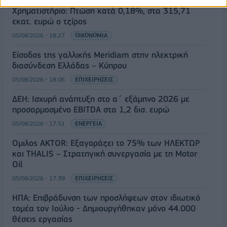
Χρηματιστήριο: Πτώση κατά 0,18%, στα 315,71
εκατ. ευρώ ο τζίρος
05/08/2026 - 18:27
ΟΙΚΟΝΟΜΙΑ
Είσοδος της γαλλικής Meridiam στην ηλεκτρική
διασύνδεση Ελλάδας – Κύπρου
05/08/2026 - 18:06
ΕΠΙΧΕΙΡΗΣΕΙΣ
ΔΕΗ: Ισχυρή ανάπτυξη στο α΄ εξάμηνο 2026 με
προσαρμοσμένο EBITDA στα 1,2 δισ. ευρώ
05/08/2026 - 17:51
ΕΝΕΡΓΕΙΑ
Όμιλος AKTOR: Εξαγοράζει το 75% των ΗΛΕΚΤΩΡ
και THALIS – Στρατηγική συνεργασία με τη Motor
Oil
05/08/2026 - 17:39
ΕΠΙΧΕΙΡΗΣΕΙΣ
ΗΠΑ: Επιβράδυνση των προσλήψεων στον ιδιωτικό
τομέα τον Ιούλιο - Δημιουργήθηκαν μόνο 44.000
θέσεις εργασίας