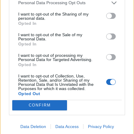
Personal Data Processing Opt Outs
Συνάντηση Μητσοτάκη
Δωρεάν διέλευση στα
αύριο με φον ντερ Λάιεν
I want to opt-out of the Sharing of my
διόδια της Ιόνιας Οδού και
στο Στρασβούργο
personal data.
Opted In
στον Ε65
11/09/2023 - 13:29
11/09/2023 - 14:18
I want to opt-out of the Sale of my
Personal Data.
Opted In
I want to opt-out of processing my
Personal Data for Targeted Advertising.
Opted In
I want to opt-out of Collection, Use,
Retention, Sale, and/or Sharing of my
Personal Data that Is Unrelated with the
Purposes for which it was collected.
Opted Out
CONFIRM
ΡΟΗ ΕΙΔΗΣΕΩΝ
Data Deletion
Data Access
Privacy Policy