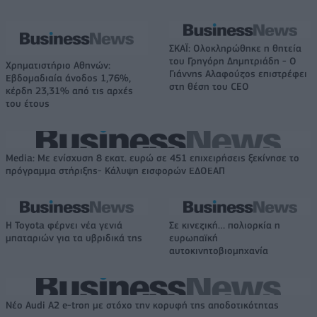
ΣΚΑΪ: Ολοκληρώθηκε η θητεία
του Γρηγόρη Δημητριάδη - Ο
Χρηματιστήριο Αθηνών:
Γιάννης Αλαφούζος επιστρέφει
Εβδομαδιαία άνοδος 1,76%,
στη θέση του CEO
κέρδη 23,31% από τις αρχές
του έτους
Media: Με ενίσχυση 8 εκατ. ευρώ σε 451 επιχειρήσεις ξεκίνησε το
πρόγραμμα στήριξης- Κάλυψη εισφορών ΕΔΟΕΑΠ
Η Toyota φέρνει νέα γενιά
Σε κινεζική… πολιορκία η
μπαταριών για τα υβριδικά της
ευρωπαϊκή
αυτοκινητοβιομηχανία
Νέο Audi A2 e-tron με στόχο την κορυφή της αποδοτικότητας