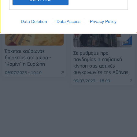
Data Deletion
Data Access
Privacy Policy
Έρχεται καύσωνας
Σε ρυθμούς προ
διαρκείας στη χώρα -
πανδημίας η επιβατική
"Καμίνι" η Ευρώπη
κίνηση στις αστικές
συγκοινωνίες της Αθήνας
09/07/2023 - 10:10
09/07/2023 - 18:09