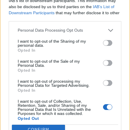
IAB’s list of downstream participants. This information may
also be disclosed by us to third parties on the
IAB’s List of
Downstream Participants
that may further disclose it to other
third parties.
Το FIAT 500 Hybrid τώρα από
Ατρόμητος και Novibet
18.990 ευρώ
συνεχίζουν μαζί: Ανανέωση της
Personal Data Processing Opt Outs
συνεργασίας τους μέχρι το
2028
I want to opt-out of the Sharing of my
personal data.
Opted In
18η συνεχόμενη χρονιά για τον ΟΤΕ στη διεθνή σειρά δεικτών
I want to opt-out of the Sale of my
FTSE4Good
Personal Data.
Opted In
I want to opt-out of processing my
Personal Data for Targeted Advertising.
Alpha Bank: Για πρώτη φορά το Αρχαίο Θέατρο Επιδαύρου άνοιξε τις
Opted In
πύλες του σε όλους
I want to opt-out of Collection, Use,
Retention, Sale, and/or Sharing of my
Personal Data that Is Unrelated with the
Purposes for which it was collected.
Opted Out
ΠΕΡΙΣΣΌΤΕΡΑ ΣΕ ΑΥΤΉ ΤΗΝ ΚΑΤΗΓΟΡΊΑ
CONFIRM