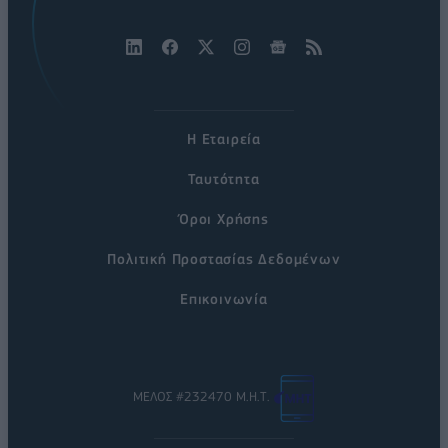
Η Εταιρεία
Ταυτότητα
Όροι Χρήσης
Πολιτική Προστασίας Δεδομένων
Επικοινωνία
ΜΕΛΟΣ #232470 Μ.Η.Τ.