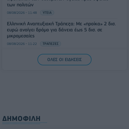
των πολιτών
08/08/2026 - 11:48
ΥΓΕΙΑ
Ελληνική Αναπτυξιακή Τράπεζα: Με «προίκα» 2 δισ.
ευρώ ανοίγει δρόμο για δάνεια έως 5 δισ. σε
μικρομεσαίες
08/08/2026 - 11:22
ΤΡΑΠΕΖΕΣ
5G παντού, 6G στον ορίζοντα: Πού βρίσκεται η
ΟΛΕΣ ΟΙ ΕΙΔΗΣΕΙΣ
Ελλάδα στη μεγάλη τεχνολογική μετάβαση
08/08/2026 - 10:54
ΤΕΧΝΟΛΟΓΙΑ
ΔΗΜΟΦΙΛΗ