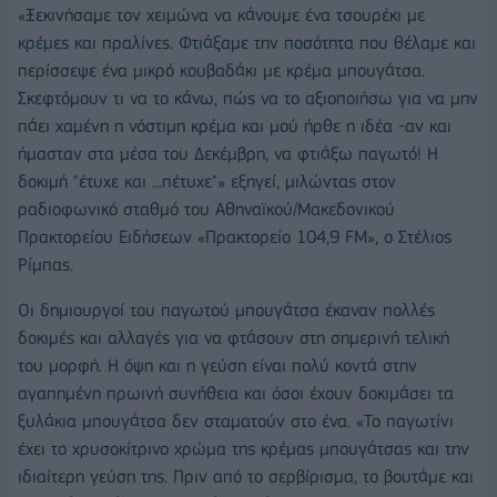
«Ξεκινήσαμε τον χειμώνα να κάνουμε ένα τσουρέκι με
κρέμες και πραλίνες. Φτιάξαμε την ποσότητα που θέλαμε και
περίσσεψε ένα μικρό κουβαδάκι με κρέμα μπουγάτσα.
Σκεφτόμουν τι να το κάνω, πώς να το αξιοποιήσω για να μην
πάει χαμένη η νόστιμη κρέμα και μού ήρθε η ιδέα -αν και
ήμασταν στα μέσα του Δεκέμβρη, να φτιάξω παγωτό! Η
δοκιμή "έτυχε και ...πέτυχε"» εξηγεί, μιλώντας στον
ραδιοφωνικό σταθμό του Αθηναϊκού/Μακεδονικού
Πρακτορείου Ειδήσεων «Πρακτορείο 104,9 FM», ο Στέλιος
Ρίμπας.
Οι δημιουργοί του παγωτού μπουγάτσα έκαναν πολλές
δοκιμές και αλλαγές για να φτάσουν στη σημερινή τελική
του μορφή. Η όψη και η γεύση είναι πολύ κοντά στην
αγαπημένη πρωινή συνήθεια και όσοι έχουν δοκιμάσει τα
ξυλάκια μπουγάτσα δεν σταματούν στο ένα. «Το παγωτίνι
έχει το χρυσοκίτρινο χρώμα της κρέμας μπουγάτσας και την
ιδιαίτερη γεύση της. Πριν από το σερβίρισμα, το βουτάμε και