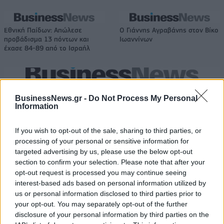
Εθνική Παίδων: Απώλεσε
Ο Γιάννης Αγραβάνης στον Βίκο
προβάδισμα 13 πόντων και
Ιωαννίνων
έχασε 84-89 από το Ισραήλ
Ελληνική Αναπτυξιακή Τράπεζα: Με «προίκα» 2 δισ. ευρώ ανοίγει
δρόμο για δάνεια έως 5 δισ. σε μικρομεσαίες
BusinessNews.gr -
Do Not Process My Personal
Information
If you wish to opt-out of the sale, sharing to third parties, or
processing of your personal or sensitive information for
Β.Σ. Καρούλιας: Τζίρος 98,7
Deloitte Ελλάδος:
targeted advertising by us, please use the below opt-out
εκατ. ευρώ και αύξηση κερδών
Χρηματοοικονομικός
section to confirm your selection. Please note that after your
57% - Τα νέα στοιχήματα σε
σύμβουλος της ΔΕΗ για την
opt-out request is processed you may continue seeing
low & non alcohol
είσοδο στην πολωνική αγορά
ενέργειας
interest-based ads based on personal information utilized by
us or personal information disclosed to third parties prior to
your opt-out. You may separately opt-out of the further
disclosure of your personal information by third parties on the
Η Chery επενδύει 75 εκατ. δολάρια στην KG Mobility