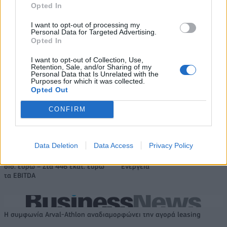
Opted In
I want to opt-out of processing my
Καγουάι Λέοναρντ: Αποκάλυψη
EuroLeague: Οι ενθουσιώδεις
Personal Data for Targeted Advertising.
για νέα παράνομη πηγή εσόδων
πρωτοεμφανιζόμενοι
Opted In
από τους Κλίπερς (video)
I want to opt-out of Collection, Use,
Retention, Sale, and/or Sharing of my
Personal Data that Is Unrelated with the
Purposes for which it was collected.
HELLENiQ ENERGY: Κέρδη 393 εκατ. ευρώ στο α' εξάμηνο – Στα 734
Opted Out
εκατ. ευρώ τα EBITDA
CONFIRM
Data Deletion
Data Access
Privacy Policy
Viohalco: Αυξημένος κατά 14%
ΥΠΕΘΟΟ: Νέες επενδύσεις 1
ο τζίρος στο α' εξάμηνο, στα 4,3
δισ. ευρώ ως το 2028 για την
δισ. ευρώ – Στα 446 εκατ. ευρώ
Ενέργεια
τα EBITDA
Η συμφωνία Arval-Athlon αναδιαμορφώνει την αγορά leasing