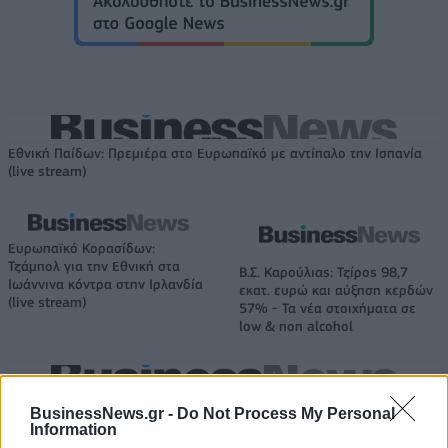
Εθνική Παίδων: Πρεμιέρα στο Ευρωπαϊκό με αντίπαλο την Ισπανία
(live stream)
Ευρωπαϊκό Κορασίδων:
Τζάμπολ για την Εθνική στα
Β.Σ. Καρούλιας: Τζίρος 98,7
Ιωάννινα κόντρα στην Ιρλανδία
εκατ. ευρώ και αύξηση κερδών
(live stream)
57% - Τα νέα στοιχήματα σε
low & non alcohol
Metlen: Ρεκόρ EBITDA στο α' εξάμηνο, στα 550 εκατ. ευρώ – Καθαρά
BusinessNews.gr -
Do Not Process My Personal
κέρδη 313 εκατ. ευρώ
Information