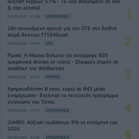
αύξηση κερδών 57% - Τα νέα στοιχήματα σε low
& non alcohol
06/08/2026 - 11:48
ΕΠΙΧΕΙΡΗΣΕΙΣ
18η συνεχόμενη χρονιά για τον ΟΤΕ στη διεθνή
σειρά δεικτών FTSE4Good
06/08/2026 - 14:40
ESG
Ρωσία: Η Μόσχα δηλώνει ότι κατέρριψε 605
ουκρανικά drones τη νύχτα - Ελαφρές ζημιές σε
αποθήκη της Wildberries
06/08/2026 - 10:30
ΚΟΣΜΟΣ
Χρηματοδότηση 8 εκατ. ευρώ σε 843 μέσα
ενημέρωσης- Ξεκίνησε το πενταετές πρόγραμμα
ενίσχυσης του Τύπου
06/08/2026 - 13:05
ΕΠΙΧΕΙΡΗΣΕΙΣ
JUMBO: Αύξηση πωλήσεων 5% το επτάμηνο του
2026
06/08/2026 - 12:43
ΕΠΙΧΕΙΡΗΣΕΙΣ