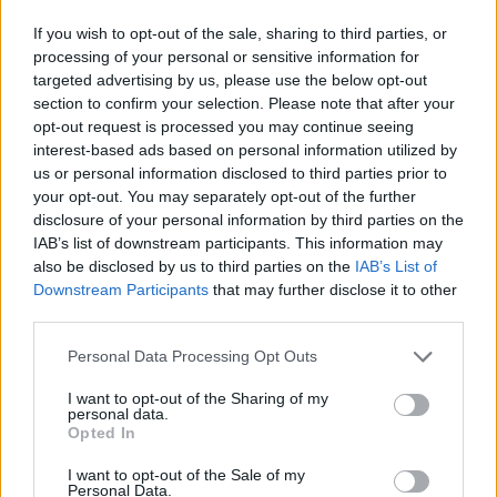
If you wish to opt-out of the sale, sharing to third parties, or
Media: Με ενίσχυση 8 εκατ.
processing of your personal or sensitive information for
ευρώ σε 451 επιχειρήσεις
targeted advertising by us, please use the below opt-out
Χρηματοδότηση 8 εκατ. ευρώ
ξεκίνησε το πρόγραμμα
σε 843 μέσα ενημέρωσης-
section to confirm your selection. Please note that after your
στήριξης- Κάλυψη εισφορών
Ξεκίνησε το πενταετές
opt-out request is processed you may continue seeing
ΕΔΟΕΑΠ
πρόγραμμα ενίσχυσης του
interest-based ads based on personal information utilized by
Τύπου
us or personal information disclosed to third parties prior to
your opt-out. You may separately opt-out of the further
disclosure of your personal information by third parties on the
IAB’s list of downstream participants. This information may
IAB Hellas: Νέα Διοικούσα Επιτροπή και νέο Διοικητικό Συμβούλιο -
also be disclosed by us to third parties on the
IAB’s List of
Πρόεδρος ο Γαληνός Γιαγλής
Downstream Participants
that may further disclose it to other
third parties.
Νέο Audi A2 e-tron με στόχο
Η Chery επενδύει 75 εκατ.
Personal Data Processing Opt Outs
την κορυφή της
δολάρια στην KG Mobility
αποδοτικότητας
I want to opt-out of the Sharing of my
personal data.
Opted In
I want to opt-out of the Sale of my
Το FIAT 500 Hybrid τώρα από 18.990 ευρώ
Personal Data.