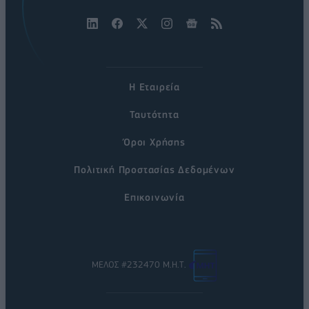
Η Εταιρεία
Ταυτότητα
Όροι Χρήσης
Πολιτική Προστασίας Δεδομένων
Επικοινωνία
ΜΕΛΟΣ #232470 Μ.Η.Τ.