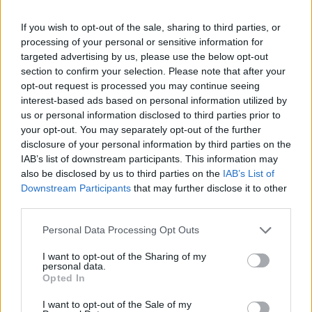
Η Chery επενδύει 75 εκατ. δολάρια στην KG Mobility
If you wish to opt-out of the sale, sharing to third parties, or
processing of your personal or sensitive information for
targeted advertising by us, please use the below opt-out
Το FIAT 500 Hybrid τώρα από
Ατρόμητος και Novibet
section to confirm your selection. Please note that after your
18.990 ευρώ
συνεχίζουν μαζί: Ανανέωση της
opt-out request is processed you may continue seeing
συνεργασίας τους μέχρι το
interest-based ads based on personal information utilized by
2028
us or personal information disclosed to third parties prior to
your opt-out. You may separately opt-out of the further
disclosure of your personal information by third parties on the
IAB’s list of downstream participants. This information may
18η συνεχόμενη χρονιά για τον ΟΤΕ στη διεθνή σειρά δεικτών
also be disclosed by us to third parties on the
IAB’s List of
FTSE4Good
Downstream Participants
that may further disclose it to other
third parties.
Alpha Bank: Για πρώτη φορά το Αρχαίο Θέατρο Επιδαύρου άνοιξε τις
Personal Data Processing Opt Outs
πύλες του σε όλους
I want to opt-out of the Sharing of my
personal data.
Opted In
I want to opt-out of the Sale of my