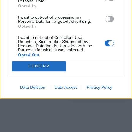
Personal Data.
ΠΕΡΙΣΣΌΤΕΡΑ ΣΕ ΑΥΤΉ ΤΗΝ ΚΑΤΗΓΟΡΊΑ
Opted In
I want to opt-out of processing my
Personal Data for Targeted Advertising.
Opted In
I want to opt-out of Collection, Use,
Retention, Sale, and/or Sharing of my
Personal Data that Is Unrelated with the
Purposes for which it was collected.
Opted Out
Φάκελος που περιείχε
CONFIRM
άγνωστη σκόνη εστάλη στα
Αμερικανική Γεωργική
γραφεία του ΣΥΡΙΖΑ
Σχολή: Παρήγαγε τυρί από
μη παστεριωμένο γάλα -
17/01/2023 - 12:06
Τα πλεονεκτήματα
Data Deletion
Data Access
Privacy Policy
17/01/2023 - 20:49