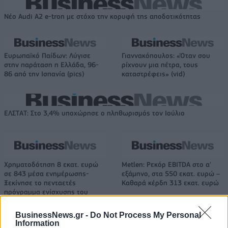
Νέο Audi A2 e-tron με στόχο την κορυφή της αποδοτικότητας
Ευρωπαϊκό Παίδων: Λύγισε
Γιαννακόπουλος: «Όταν σου
στην παράταση η Ελλάδα, 96-
ρίχνουν μια πέτρα, τους
86 από την Ισπανία (pics)
καταστρέφεις» (vid)
ΕΛΣΤΑΤ: Στο 3,4% υποχώρησε ο πληθωρισμός τον Ιούλιο
Χρηματοδότηση 8 εκατ. ευρώ
Metlen: Ρεκόρ EBITDA στο α'
σε 843 μέσα ενημέρωσης-
εξάμηνο, στα 550 εκατ. ευρώ –
Ξεκίνησε το πενταετές
Καθαρά κέρδη 313 εκατ. ευρώ
πρόγραμμα ενίσχυσης του
Τύπου
BusinessNews.gr -
Do Not Process My Personal
Information