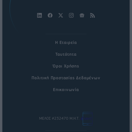
Η Εταιρεία
Ταυτότητα
Όροι Χρήσης
Πολιτική Προστασίας Δεδομένων
Επικοινωνία
ΜΕΛΟΣ #232470 Μ.Η.Τ.