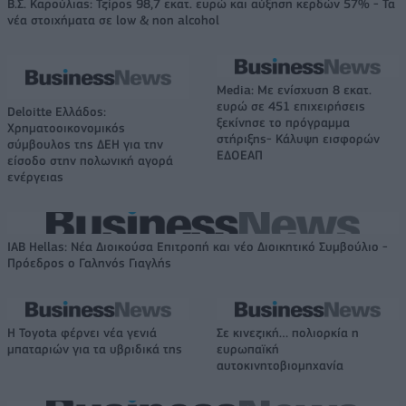
Β.Σ. Καρούλιας: Τζίρος 98,7 εκατ. ευρώ και αύξηση κερδών 57% - Τα
νέα στοιχήματα σε low & non alcohol
Media: Με ενίσχυση 8 εκατ.
ευρώ σε 451 επιχειρήσεις
Deloitte Ελλάδος:
ξεκίνησε το πρόγραμμα
Χρηματοοικονομικός
στήριξης- Κάλυψη εισφορών
σύμβουλος της ΔΕΗ για την
ΕΔΟΕΑΠ
είσοδο στην πολωνική αγορά
ενέργειας
IAB Hellas: Νέα Διοικούσα Επιτροπή και νέο Διοικητικό Συμβούλιο -
Πρόεδρος ο Γαληνός Γιαγλής
Η Toyota φέρνει νέα γενιά
Σε κινεζική… πολιορκία η
μπαταριών για τα υβριδικά της
ευρωπαϊκή
αυτοκινητοβιομηχανία