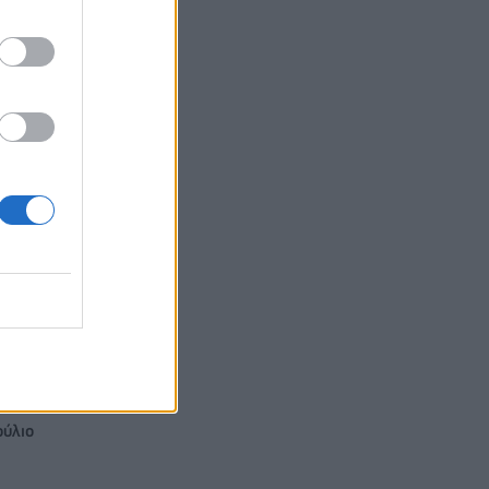
οτε
νο
 1,2
ούλιο