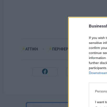
Business
If you wish 
sensitive in
confirm you
ΑΤΤΙΚΗ
ΠΕΡΙΦΕΡΕΙΑΣ ΑΤΤΙΚΗΣ
continue se
information 
further disc
participants
Downstream 
Persona
I want t