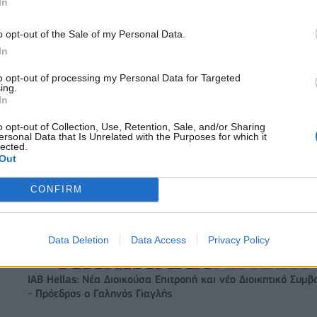
In
o opt-out of the Sale of my Personal Data.
In
to opt-out of processing my Personal Data for Targeted
ing.
In
Αλέξης Γιαννούλιας: Υποψήφιος Δήμαρχος στο Σικάγο ο άλλ
o opt-out of Collection, Use, Retention, Sale, and/or Sharing
ersonal Data that Is Unrelated with the Purposes for which it
παίκτης του Πανιώνιου
lected.
Out
CONFIRM
ξαγοράζει το 75% των
ΔΕΗ: Ισχυρή ανάπτυξη στο α΄ εξάμη
LIS – Στρατηγική
2026 με προσαρμοσμένο EBITDA στα
 Motor Oil
δισ. ευρώ
Data Deletion
Data Access
Privacy Policy
IAB Hellas: Νέα Διοικούσα Επιτροπή και νέο Διοικητικό Συμβ
- Πρόεδρος ο Γαληνός Γιαγλής