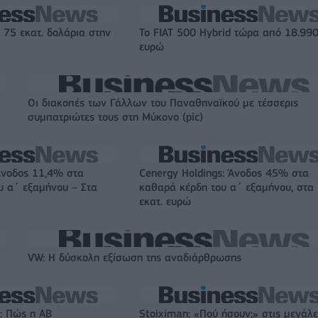
 75 εκατ. δολάρια στην
Το FIAT 500 Hybrid τώρα από 18.99
ευρώ
Οι διακοπές των Γάλλων του Παναθηναϊκού με τέσσερις
συμπατριώτες τους στη Μύκονο (pic)
Άνοδος 11,4% στα
Cenergy Holdings: Άνοδος 45% στα
υ α΄ εξαμήνου – Στα
καθαρά κέρδη του α΄ εξαμήνου, στα
εκατ. ευρώ
VW: Η δύσκολη εξίσωση της αναδιάρθρωσης
: Πώς η ΑΒ
Stoiximan: «Πού ήσουν;» στις μεγάλε