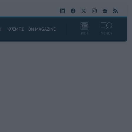
ΚΗ
ΚΟΣΜΟΣ
BN MAGAZINE
ΡΟΗ
ΜΕΝΟΥ