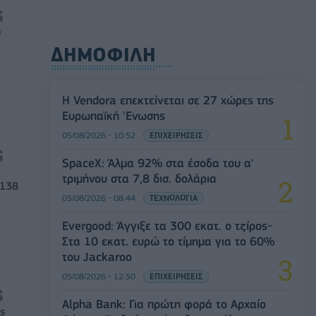
0
ΔΗΜΟΦΙΛΗ
Η Vendora επεκτείνεται σε 27 χώρες της
Ευρωπαϊκή 'Ενωσης
05/08/2026 - 10:52
ΕΠΙΧΕΙΡΗΣΕΙΣ
SpaceX: Άλμα 92% στα έσοδα του α'
τριμήνου στα 7,8 δισ. δολάρια
 138
05/08/2026 - 08:44
ΤΕΧΝΟΛΟΓΙΑ
Evergood: Άγγιξε τα 300 εκατ. ο τζίρος-
Στα 10 εκατ. ευρώ το τίμημα για το 60%
του Jackaroo
05/08/2026 - 12:50
ΕΠΙΧΕΙΡΗΣΕΙΣ
Alpha Bank: Για πρώτη φορά το Αρχαίο
ς