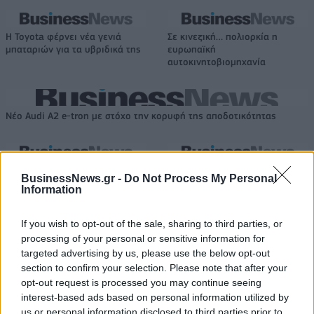
Η Toyota φέρνει νέα γενιά
Σε κινεζική… πολιορκία η
μπαταριών για τα υβριδικά της
ευρωπαϊκή
αυτοκινητοβιομηχανία
Νέο Audi A2 e-tron με στόχο την κορυφή της αποδοτικότητας
Καρδίτσα: Επέστρεψε υγιής ο
ΠΑΟΚ: Η άφιξη του Μπεν Μουρ
BusinessNews.gr -
Do Not Process My Personal
Φράνσις Οκόρο
στη Θεσσαλονίκη (pics)
Information
If you wish to opt-out of the sale, sharing to third parties, or
HELLENiQ ENERGY: Κέρδη 393 εκατ. ευρώ στο α' εξάμηνο – Στα 734
processing of your personal or sensitive information for
εκατ. ευρώ τα EBITDA
targeted advertising by us, please use the below opt-out
section to confirm your selection. Please note that after your
opt-out request is processed you may continue seeing
interest-based ads based on personal information utilized by
us or personal information disclosed to third parties prior to