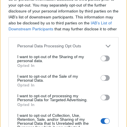
ΣΤΑΣΥ: 29,4 χλμ. νέων
Τ. Θεοδωρικάκος:
your opt-out. You may separately opt-out of the further
σιδηροτροχιών στο Μετρό της
«Συμβάλλουμε στην εθνική
disclosure of your personal information by third parties on the
Αθήνας - Στο τελικό στάδιο το
ασφάλεια της πατρίδας μας με
IAB’s list of downstream participants. This information may
μεγαλύτερο έργο αναβάθμισης
νέο αναπτυξιακό καθεστώς για
την Άμυνα»
also be disclosed by us to third parties on the
IAB’s List of
Downstream Participants
that may further disclose it to other
third parties.
Η Chery επενδύει 75 εκατ. δολάρια στην KG Mobility
Personal Data Processing Opt Outs
I want to opt-out of the Sharing of my
personal data.
Opted In
Το FIAT 500 Hybrid τώρα από
18η συνεχόμενη χρονιά για τον
18.990 ευρώ
ΟΤΕ στη διεθνή σειρά δεικτών
I want to opt-out of the Sale of my
FTSE4Good
Personal Data.
Opted In
I want to opt-out of processing my
Alpha Bank: Για πρώτη φορά το Αρχαίο Θέατρο Επιδαύρου άνοιξε τις
Personal Data for Targeted Advertising.
πύλες του σε όλους
Opted In
I want to opt-out of Collection, Use,
Retention, Sale, and/or Sharing of my
Personal Data that Is Unrelated with the
ESG Report 2025: Πώς η ΑΒ Βασιλόπουλος μετατρέπει τη