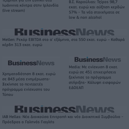
Β.Σ. Καρούλιας: Τζίρος 98,7
Ιωάννινα κόντρα στην Ιρλανδία
εκατ. ευρώ και αύξηση κερδών
(live stream)
57% - Τα νέα στοιχήματα σε
low & non alcohol
Metlen: Ρεκόρ EBITDA στο α' εξάμηνο, στα 550 εκατ. ευρώ – Καθαρά
κέρδη 313 εκατ. ευρώ
Media: Με ενίσχυση 8 εκατ.
ευρώ σε 451 επιχειρήσεις
Χρηματοδότηση 8 εκατ. ευρώ
ξεκίνησε το πρόγραμμα
σε 843 μέσα ενημέρωσης-
στήριξης- Κάλυψη εισφορών
Ξεκίνησε το πενταετές
ΕΔΟΕΑΠ
πρόγραμμα ενίσχυσης του
Τύπου
IAB Hellas: Νέα Διοικούσα Επιτροπή και νέο Διοικητικό Συμβούλιο -
Πρόεδρος ο Γαληνός Γιαγλής