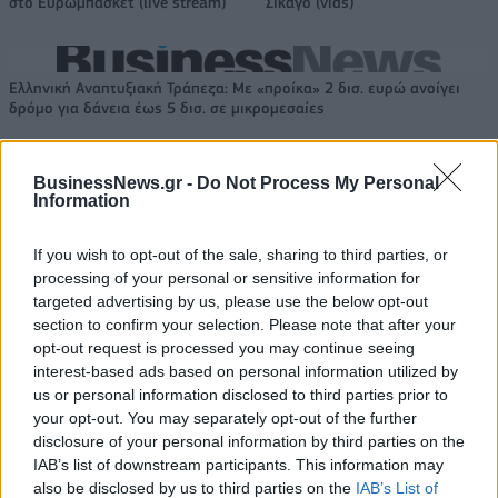
στο Ευρωμπάσκετ (live stream)
Σικάγο (vids)
Ελληνική Αναπτυξιακή Τράπεζα: Με «προίκα» 2 δισ. ευρώ ανοίγει
δρόμο για δάνεια έως 5 δισ. σε μικρομεσαίες
BusinessNews.gr -
Do Not Process My Personal
Information
Β.Σ. Καρούλιας: Τζίρος 98,7
Deloitte Ελλάδος:
εκατ. ευρώ και αύξηση κερδών
Χρηματοοικονομικός
If you wish to opt-out of the sale, sharing to third parties, or
57% - Τα νέα στοιχήματα σε
σύμβουλος της ΔΕΗ για την
processing of your personal or sensitive information for
low & non alcohol
είσοδο στην πολωνική αγορά
ενέργειας
targeted advertising by us, please use the below opt-out
section to confirm your selection. Please note that after your
opt-out request is processed you may continue seeing
interest-based ads based on personal information utilized by
Η Chery επενδύει 75 εκατ. δολάρια στην KG Mobility
us or personal information disclosed to third parties prior to
your opt-out. You may separately opt-out of the further
disclosure of your personal information by third parties on the
IAB’s list of downstream participants. This information may
Το FIAT 500 Hybrid τώρα από
Ατρόμητος και Novibet
also be disclosed by us to third parties on the
IAB’s List of
18.990 ευρώ
συνεχίζουν μαζί: Ανανέωση της