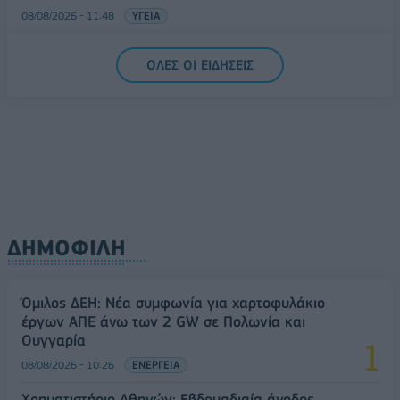
08/08/2026 - 11:48
ΥΓΕΙΑ
Ελληνική Αναπτυξιακή Τράπεζα: Με «προίκα» 2 δισ.
ΟΛΕΣ ΟΙ ΕΙΔΗΣΕΙΣ
ευρώ ανοίγει δρόμο για δάνεια έως 5 δισ. σε
μικρομεσαίες
08/08/2026 - 11:22
ΤΡΑΠΕΖΕΣ
ΔΗΜΟΦΙΛΗ
Όμιλος ΔΕΗ: Νέα συμφωνία για χαρτοφυλάκιο
έργων ΑΠΕ άνω των 2 GW σε Πολωνία και
Ουγγαρία
08/08/2026 - 10:26
ΕΝΕΡΓΕΙΑ
Χρηματιστήριο Αθηνών: Εβδομαδιαία άνοδος