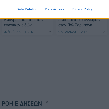
Data Deletion
Data Access
Privacy Policy
Κορονοϊός- Θεσσαλονίκη:
Μητσοτάκης: Η Ελλάδα θα
Άνοιγμα καταστημάτων
είναι πάντοτε ευγνώμων
εποχικών ειδών
στον Πολ Σαρμπάνη
07/12/2020 - 12:10
07/12/2020 - 12:14
ΡΟΗ ΕΙΔΗΣΕΩΝ