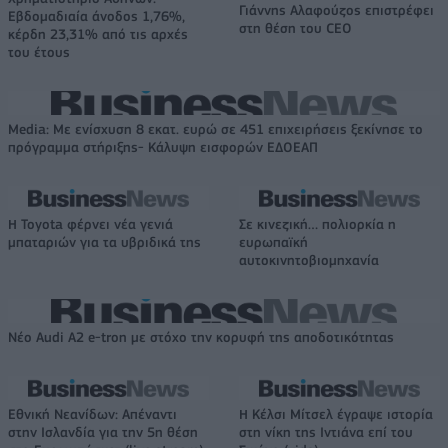
Γιάννης Αλαφούζος επιστρέφει
Εβδομαδιαία άνοδος 1,76%,
στη θέση του CEO
κέρδη 23,31% από τις αρχές
του έτους
Media: Με ενίσχυση 8 εκατ. ευρώ σε 451 επιχειρήσεις ξεκίνησε το
πρόγραμμα στήριξης- Κάλυψη εισφορών ΕΔΟΕΑΠ
Η Toyota φέρνει νέα γενιά
Σε κινεζική… πολιορκία η
μπαταριών για τα υβριδικά της
ευρωπαϊκή
αυτοκινητοβιομηχανία
Νέο Audi A2 e-tron με στόχο την κορυφή της αποδοτικότητας
Εθνική Νεανίδων: Απέναντι
Η Κέλσι Μίτσελ έγραψε ιστορία
στην Ισλανδία για την 5η θέση
στη νίκη της Ιντιάνα επί του