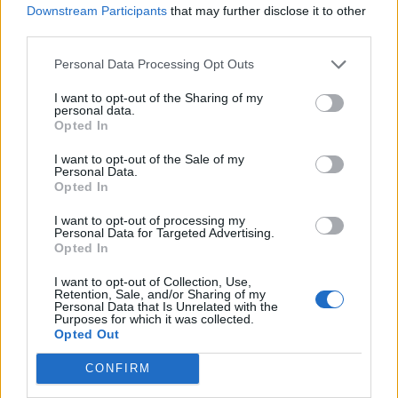
Downstream Participants
that may further disclose it to other
συνεργασίας τους μέχρι το
2028
third parties.
Personal Data Processing Opt Outs
18η συνεχόμενη χρονιά για τον ΟΤΕ στη διεθνή σειρά δεικτών
I want to opt-out of the Sharing of my
personal data.
FTSE4Good
Opted In
I want to opt-out of the Sale of my
Personal Data.
Alpha Bank: Για πρώτη φορά το Αρχαίο Θέατρο Επιδαύρου άνοιξε τις
Opted In
πύλες του σε όλους
I want to opt-out of processing my
Personal Data for Targeted Advertising.
Opted In
I want to opt-out of Collection, Use,
Retention, Sale, and/or Sharing of my
ΠΕΡΙΣΣΌΤΕΡΑ ΣΕ ΑΥΤΉ ΤΗΝ ΚΑΤΗΓΟΡΊΑ
Personal Data that Is Unrelated with the
Purposes for which it was collected.
Opted Out
CONFIRM