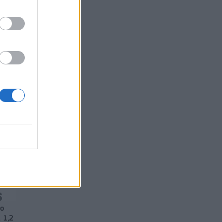
οτε
νο
 1,2