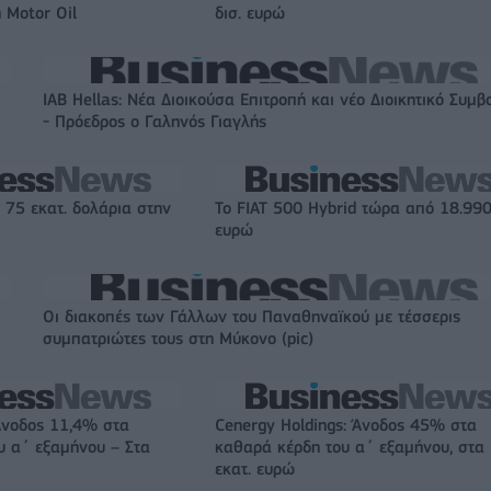
 Motor Oil
δισ. ευρώ
IAB Hellas: Νέα Διοικούσα Επιτροπή και νέο Διοικητικό Συμβ
- Πρόεδρος ο Γαληνός Γιαγλής
 75 εκατ. δολάρια στην
Το FIAT 500 Hybrid τώρα από 18.99
ευρώ
Οι διακοπές των Γάλλων του Παναθηναϊκού με τέσσερις
συμπατριώτες τους στη Μύκονο (pic)
Άνοδος 11,4% στα
Cenergy Holdings: Άνοδος 45% στα
υ α΄ εξαμήνου – Στα
καθαρά κέρδη του α΄ εξαμήνου, στα
εκατ. ευρώ