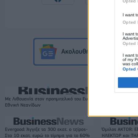
Opted 
I want t
Opted 
I want 
Advertis
Opted 
I want t
of my P
was col
Opted 
Με Λιθουανία στον προημιτελικό του Ευρωπαϊκού Β' κατ. η
Εθνική Νεανίδων
Evergood: Άγγιξε τα 300 εκατ. ο τζίρος-
Όμιλος AKTOR: Ε
Στα 10 εκατ. ευρώ το τίμημα για το 60%
ΗΛΕΚΤΩΡ και THA