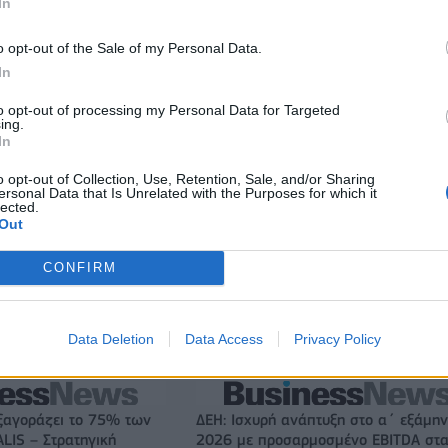
In
o opt-out of the Sale of my Personal Data.
In
to opt-out of processing my Personal Data for Targeted
ing.
In
o opt-out of Collection, Use, Retention, Sale, and/or Sharing
ersonal Data that Is Unrelated with the Purposes for which it
lected.
Out
CONFIRM
Αλέξης Γιαννούλιας: Υποψήφιος Δήμαρχος στο Σικάγο ο άλλ
Data Deletion
Data Access
Privacy Policy
παίκτης του Πανιώνιου
ξαγοράζει το 75% των
ΔΕΗ: Ισχυρή ανάπτυξη στο α΄ εξάμη
LIS – Στρατηγική
2026 με προσαρμοσμένο EBITDA στα