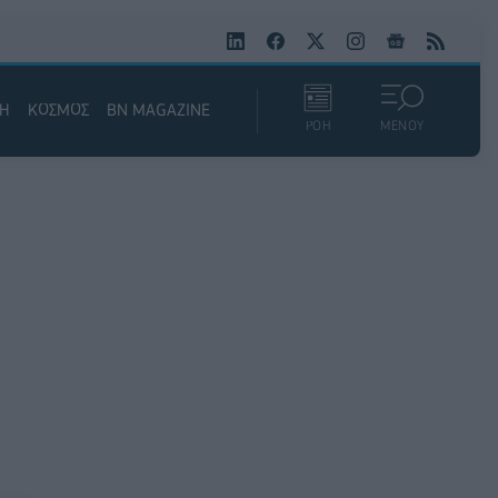
ΚΗ
ΚΟΣΜΟΣ
BN MAGAZINE
ΡΟΗ
ΜΕΝΟΥ