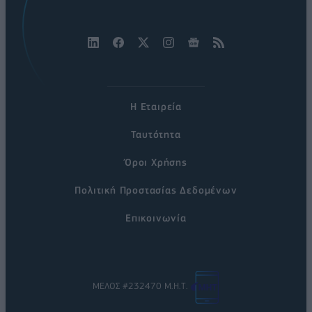
Η Εταιρεία
Ταυτότητα
Όροι Χρήσης
Πολιτική Προστασίας Δεδομένων
Επικοινωνία
ΜΕΛΟΣ #232470 Μ.Η.Τ.