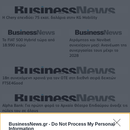
Η Chery επενδύει 75 εκατ. δολάρια στην KG Mobility
Το FIAT 500 Hybrid τώρα από
Ατρόμητος και Novibet
18.990 ευρώ
συνεχίζουν μαζί: Ανανέωση της
συνεργασίας τους μέχρι το
2028
18η συνεχόμενη χρονιά για τον ΟΤΕ στη διεθνή σειρά δεικτών
FTSE4Good
Alpha Bank: Για πρώτη φορά το Αρχαίο Θέατρο Επιδαύρου άνοιξε τις
πύλες του σε όλους
BusinessNews.gr -
Do Not Process My Personal
Information