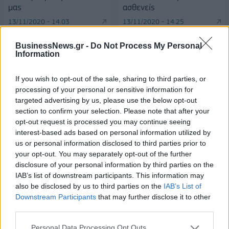
μας
ασθενείς
13/11/2020 - 14:03
13/11/2020 - 14:25
BusinessNews.gr -
Do Not Process My Personal
Information
If you wish to opt-out of the sale, sharing to third parties, or
processing of your personal or sensitive information for
targeted advertising by us, please use the below opt-out
section to confirm your selection. Please note that after your
opt-out request is processed you may continue seeing
interest-based ads based on personal information utilized by
us or personal information disclosed to third parties prior to
your opt-out. You may separately opt-out of the further
disclosure of your personal information by third parties on the
ΡΟΗ ΕΙΔΗΣΕΩΝ
IAB’s list of downstream participants. This information may
also be disclosed by us to third parties on the
IAB’s List of
Downstream Participants
that may further disclose it to other
Χρηματιστήριο: Πτώση κατά 0,59%, στα 320,42
third parties.
εκατ. ευρώ ο τζίρος
Personal Data Processing Opt Outs