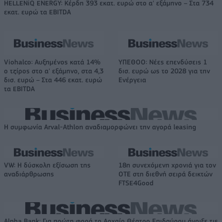
HELLENiQ ENERGY: Κέρδη 393 εκατ. ευρώ στο α' εξάμηνο – Στα 734
εκατ. ευρώ τα EBITDA
Viohalco: Αυξημένος κατά 14%
ΥΠΕΘΟΟ: Νέες επενδύσεις 1
ο τζίρος στο α' εξάμηνο, στα 4,3
δισ. ευρώ ως το 2028 για την
δισ. ευρώ – Στα 446 εκατ. ευρώ
Ενέργεια
τα EBITDA
Η συμφωνία Arval-Athlon αναδιαμορφώνει την αγορά leasing
VW: Η δύσκολη εξίσωση της
18η συνεχόμενη χρονιά για τον
αναδιάρθρωσης
ΟΤΕ στη διεθνή σειρά δεικτών
FTSE4Good
Alpha Bank: Για πρώτη φορά το Αρχαίο Θέατρο Επιδαύρου άνοιξε τις