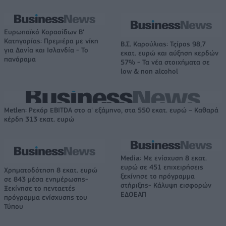
Ευρωπαϊκό Κορασίδων Β'
Κατηγορίας: Πρεμιέρα με νίκη
Β.Σ. Καρούλιας: Τζίρος 98,7
για Δανία και Ισλανδία - Το
εκατ. ευρώ και αύξηση κερδών
πανόραμα
57% - Τα νέα στοιχήματα σε
low & non alcohol
Metlen: Ρεκόρ EBITDA στο α' εξάμηνο, στα 550 εκατ. ευρώ – Καθαρά
κέρδη 313 εκατ. ευρώ
Media: Με ενίσχυση 8 εκατ.
ευρώ σε 451 επιχειρήσεις
Χρηματοδότηση 8 εκατ. ευρώ
ξεκίνησε το πρόγραμμα
σε 843 μέσα ενημέρωσης-
στήριξης- Κάλυψη εισφορών
Ξεκίνησε το πενταετές
ΕΔΟΕΑΠ
πρόγραμμα ενίσχυσης του
Τύπου