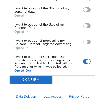
06/08/2026 - 18:10
ΟΙΚΟΝΟΜΙΑ
I want to opt-out of the Sharing of my
ΟΠΕΚΑ: Αύριο η δεύτερη πληρωμή των δικαιούχων
personal data.
του Λογαριασμού Αγροτικής Εστίας
Opted In
06/08/2026 - 17:40
ΟΙΚΟΝΟΜΙΑ
I want to opt-out of the Sale of my
Personal Data.
Κυβερνητική Επιτροπή Βιομηχανίας- Κ. Μητσοτάκης:
Opted In
Στρατηγική προτεραιότητα η ενίσχυση της
βιομηχανίας
I want to opt-out of processing my
Personal Data for Targeted Advertising.
06/08/2026 - 17:18
ΠΟΛΙΤΙΚΗ
Opted In
Από τις 28 Αυγούστου η ψηφιακή ενεργοποίηση της
I want to opt-out of Collection, Use,
Retention, Sale, and/or Sharing of my
Κάρτας Αγρότη μέσω της ΕΑΕ 2026
Personal Data that Is Unrelated with the
Purposes for which it was collected.
06/08/2026 - 16:51
ΟΙΚΟΝΟΜΙΑ
Opted Out
Eurobank: Εξελίξεις και προοπτικές στις αγορές
CONFIRM
πετρελαίου και φυσικού αερίου στην Ευρώπη
06/08/2026 - 16:20
ΕΝΕΡΓΕΙΑ
Οι ελληνικές scale-ups επιχειρήσεις στρέφονται
Data Deletion
Data Access
Privacy Policy
στην ανάπτυξη - Μεγαλύτερη πρόκληση η