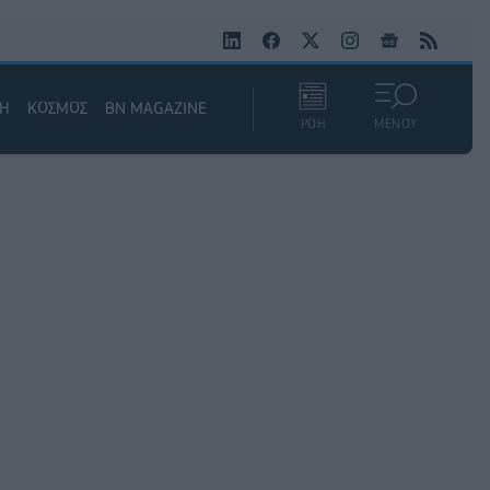
ΚΗ
ΚΟΣΜΟΣ
BN MAGAZINE
ΡΟΗ
ΜΕΝΟΥ