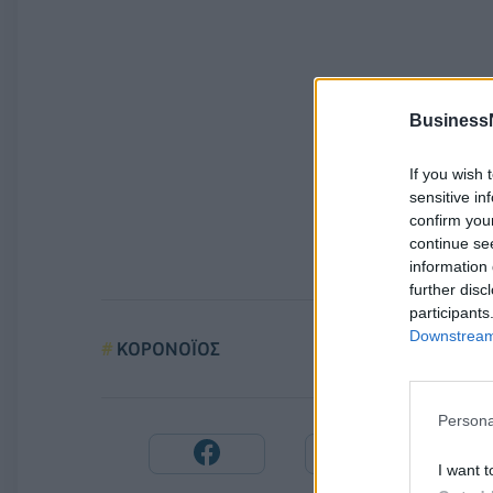
Business
If you wish 
sensitive in
confirm you
continue se
information 
further disc
participants
Downstream 
ΚΟΡΟΝΟΪΟΣ
Persona
I want t