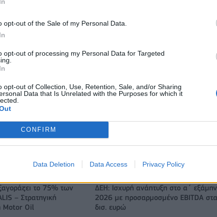
In
o opt-out of the Sale of my Personal Data.
In
to opt-out of processing my Personal Data for Targeted
ing.
In
o opt-out of Collection, Use, Retention, Sale, and/or Sharing
ersonal Data that Is Unrelated with the Purposes for which it
lected.
Out
CONFIRM
Αλέξης Γιαννούλιας: Υποψήφιος Δήμαρχος στο Σικάγο ο άλλ
παίκτης του Πανιώνιου
Data Deletion
Data Access
Privacy Policy
ξαγοράζει το 75% των
ΔΕΗ: Ισχυρή ανάπτυξη στο α΄ εξάμη
LIS – Στρατηγική
2026 με προσαρμοσμένο EBITDA στα
 Motor Oil
δισ. ευρώ