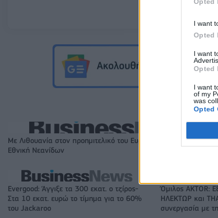
Opted 
I want t
Opted 
I want 
Advertis
Opted 
I want t
of my P
was col
Opted 
Με Λιθουανία στον προημιτελικό του Ευρωπαϊκού Β' κατ. η
Εθνική Νεανίδων
Evergood: Άγγιξε τα 300 εκατ. ο τζίρος-
Όμιλος AKTOR: Ε
Στα 10 εκατ. ευρώ το τίμημα για το 60%
ΗΛΕΚΤΩΡ και THA
του Jackaroo
συνεργασία με τη