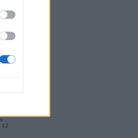
οτε
νο
 1,2