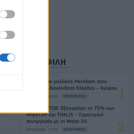
ούλιο
0
ΔΗΜΟΦΙΛΗ
Είσοδος της γαλλικής Meridiam στην
ηλεκτρική διασύνδεση Ελλάδας – Κύπρου
05/08/2026 - 18:06
ΕΠΙΧΕΙΡΗΣΕΙΣ
Όμιλος AKTOR: Εξαγοράζει το 75% των
ΗΛΕΚΤΩΡ και THALIS – Στρατηγική
συνεργασία με τη Motor Oil
05/08/2026 - 17:39
ΕΠΙΧΕΙΡΗΣΕΙΣ