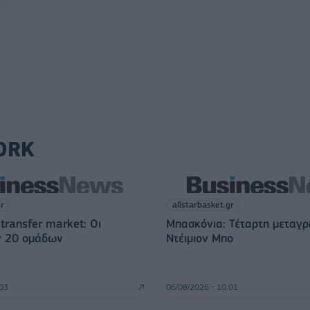
ORK
gr
allstarbasket.gr
transfer market: Οι
Μπασκόνια: Τέταρτη μεταγ
ν 20 ομάδων
Ντέιμιον Μπο
:03
06/08/2026 - 10:01