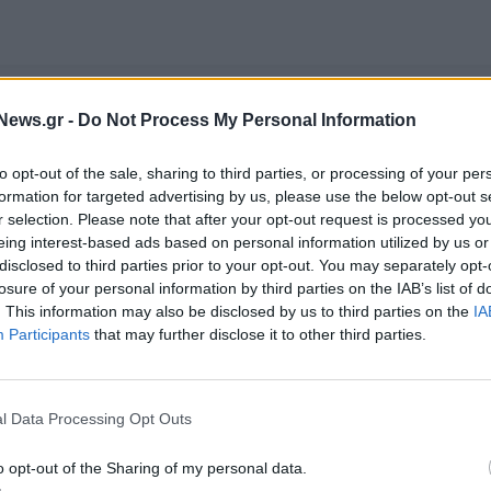
News.gr -
Do Not Process My Personal Information
to opt-out of the sale, sharing to third parties, or processing of your per
formation for targeted advertising by us, please use the below opt-out s
r selection. Please note that after your opt-out request is processed y
eing interest-based ads based on personal information utilized by us or
disclosed to third parties prior to your opt-out. You may separately opt-
losure of your personal information by third parties on the IAB’s list of
. This information may also be disclosed by us to third parties on the
IA
Πήρε τον Αλέρικ Φρίμαν ο Βίκος Ιωαννίνων
Participants
that may further disclose it to other third parties.
ITDA στο α' εξάμηνο,
HELLENiQ ENERGY: Κέρδη 393 εκατ.
l Data Processing Opt Outs
υρώ – Καθαρά κέρδη 313
στο α' εξάμηνο – Στα 734 εκατ. ευρώ
EBITDA
o opt-out of the Sharing of my personal data.