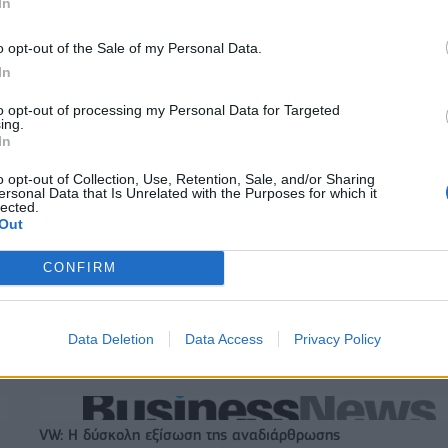
In
IAB Hellas: Νέα Διοικούσα Επιτροπή και νέο Διοικητικό Συμβ
o opt-out of the Sale of my Personal Data.
- Πρόεδρος ο Γαληνός Γιαγλής
In
to opt-out of processing my Personal Data for Targeted
ing.
 75 εκατ. δολάρια στην
Το FIAT 500 Hybrid τώρα από 18.99
In
ευρώ
o opt-out of Collection, Use, Retention, Sale, and/or Sharing
ersonal Data that Is Unrelated with the Purposes for which it
lected.
Out
Στους Ντένβερ Νάγκετς ο Λόνι Γουόκερ
CONFIRM
ενδύσεις 1 δισ. ευρώ
JUMBO: Αύξηση πωλήσεων 5% το
ην Ενέργεια
επτάμηνο του 2026
Data Deletion
Data Access
Privacy Policy
VW: Η δύσκολη εξίσωση της αναδιάρθρωσης