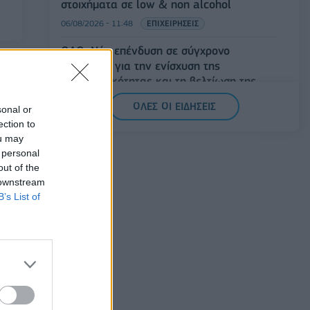
στοιχήματα σε low & non alcohol
06/08/2026 - 11:48
ΕΠΙΧΕΙΡΗΣΕΙΣ
ΟΛΘ: Νέα επένδυση σε σύγχρονο
εξοπλισμό για την ενίσχυση της
παραγωγικότητας και τη βελτίωση της
εξυπηρέτησης
ΟΛΕΣ ΟΙ ΕΙΔΗΣΕΙΣ
sonal or
06/08/2026 - 11:42
ΕΠΙΧΕΙΡΗΣΕΙΣ
ection to
ou may
Novibet: Τριετής χρηματοδοτική συμφωνία
 personal
με την Alpha Bank, ψήφος εμπιστοσύνης
out of the
στην αναπτυξιακή πορεία
 downstream
06/08/2026 - 11:31
ΕΠΙΧΕΙΡΗΣΕΙΣ
B’s List of
 ευρώ
 τα