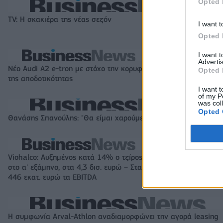
Opted 
TV: Η σκακιέρα της νέας σεζόν
I want t
Opted 
I want 
Advertis
Νέο Audi A2 e-tron με στόχο την κορυφή
Η Chery επενδύει
Opted 
της αποδοτικότητας
KG Mobility
I want t
of my P
was col
Opted 
Θανάσης Σπανούλης: "Θα είμαι χαρούμενος με ένα μετάλλιο"
Viohalco: Αυξημένος κατά 14% ο τζίρος
ΥΠΕΘΟΟ: Νέες επ
στο α' εξάμηνο, στα 4,3 δισ. ευρώ – Στα
ως το 2028 για τ
446 εκατ. ευρώ τα EBITDA
Η συμφωνία Arval-Athlon αναδιαμορφώνει την αγορά leasing