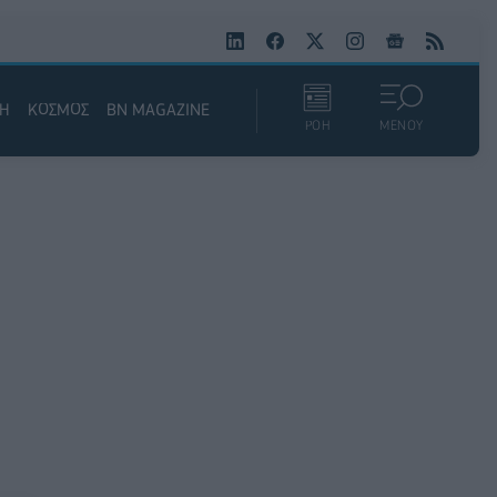
ΚΗ
ΚΟΣΜΟΣ
BN MAGAZINE
ΡΟΗ
ΜΕΝΟΥ