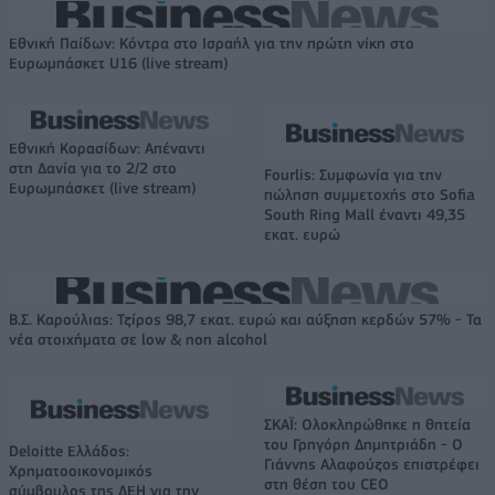
Εθνική Παίδων: Κόντρα στο Ισραήλ για την πρώτη νίκη στο
Ευρωμπάσκετ U16 (live stream)
Εθνική Κορασίδων: Απέναντι
στη Δανία για το 2/2 στο
Fourlis: Συμφωνία για την
Ευρωμπάσκετ (live stream)
πώληση συμμετοχής στο Sofia
South Ring Mall έναντι 49,35
εκατ. ευρώ
Β.Σ. Καρούλιας: Τζίρος 98,7 εκατ. ευρώ και αύξηση κερδών 57% - Τα
νέα στοιχήματα σε low & non alcohol
ΣΚΑΪ: Ολοκληρώθηκε η θητεία
του Γρηγόρη Δημητριάδη - Ο
Deloitte Ελλάδος:
Γιάννης Αλαφούζος επιστρέφει
Χρηματοοικονομικός
στη θέση του CEO
σύμβουλος της ΔΕΗ για την