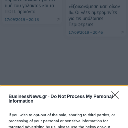
τιμή του γάλακτος και τα
«Εξοικονόμηση κατ’ οίκον
Π.Ο.Π. προϊόντα
II»: Οι νέες ημερομηνίες
για τις υπόλοιπες
17/09/2019 - 20:18
Περιφέρειες
17/09/2019 - 20:46
BusinessNews.gr -
Do Not Process My Personal
Information
ΡΟΗ ΕΙΔΗΣΕΩΝ
If you wish to opt-out of the sale, sharing to third parties, or
processing of your personal or sensitive information for
targeted advertising by us, please use the below opt-out