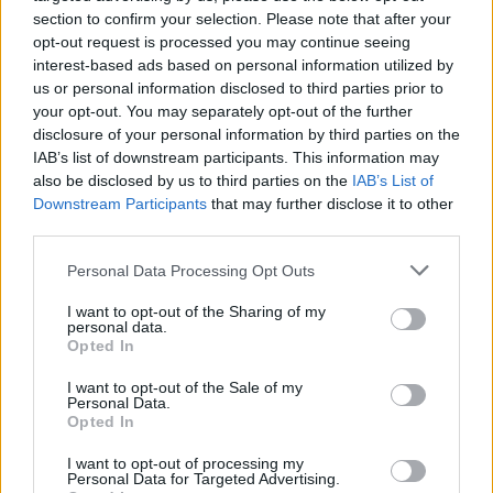
section to confirm your selection. Please note that after your
5G παντού, 6G στον ορίζοντα: Πού βρίσκεται η
opt-out request is processed you may continue seeing
Ελλάδα στη μεγάλη τεχνολογική μετάβαση
interest-based ads based on personal information utilized by
08/08/2026 - 10:54
ΤΕΧΝΟΛΟΓΙΑ
us or personal information disclosed to third parties prior to
your opt-out. You may separately opt-out of the further
Όμιλος ΔΕΗ: Νέα συμφωνία για χαρτοφυλάκιο
disclosure of your personal information by third parties on the
έργων ΑΠΕ άνω των 2 GW σε Πολωνία και
IAB’s list of downstream participants. This information may
Ουγγαρία
also be disclosed by us to third parties on the
IAB’s List of
08/08/2026 - 10:26
ΕΝΕΡΓΕΙΑ
Downstream Participants
that may further disclose it to other
third parties.
ΣΚΑΪ: Ολοκληρώθηκε η θητεία του Γρηγόρη
Δημητριάδη - Ο Γιάννης Αλαφούζος επιστρέφει στη
Personal Data Processing Opt Outs
θέση του CEO
I want to opt-out of the Sharing of my
08/08/2026 - 10:02
MEDIA
personal data.
Opted In
ΥΠΑΑΤ: Επιπλέον 12,5 εκατ. ευρώ στις Περιφέρειες
για την ενίσχυση της βιοασφάλειας
I want to opt-out of the Sale of my
Personal Data.
07/08/2026 - 17:02
ΟΙΚΟΝΟΜΙΑ
Opted In
Deloitte Ελλάδος: Χρηματοοικονομικός σύμβουλος
I want to opt-out of processing my
της ΔΕΗ για την είσοδο στην πολωνική αγορά
Personal Data for Targeted Advertising.