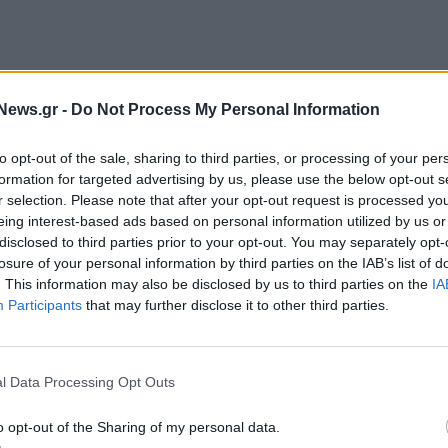
News.gr -
Do Not Process My Personal Information
ισμού έναντι του ΣΥΡΙΖΑ για την λάσπη που έχει
to opt-out of the sale, sharing to third parties, or processing of your per
 αναφερόμενος στα προβλήματα στο χώρο του
formation for targeted advertising by us, please use the below opt-out s
ρος dealer των πολυεθνικών».
r selection. Please note that after your opt-out request is processed y
eing interest-based ads based on personal information utilized by us or
disclosed to third parties prior to your opt-out. You may separately opt-
ς του; Με ποιους θα κυβερνήσει ο Μητσοτάκης;
losure of your personal information by third parties on the IAB’s list of
κους; Τι λέει για τον Κυριάκο Βελόπουλο και τον
. This information may also be disclosed by us to third parties on the
IA
Participants
that may further disclose it to other third parties.
l Data Processing Opt Outs
o opt-out of the Sharing of my personal data.