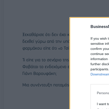
Business
Ξεκαθάρισε ότι δεν έχει καμία διάθεση ρεβανσ
If you wish 
δεχθεί γύρω από την υπόθεση Novartis, ενώ
sensitive in
φαρμάκου είπε ότι «ο Τσίπρας ήταν ο καλύτε
confirm you
continue se
information 
Τι είπε για το σενάριο της μη υπουργοποίησή
further disc
Φοβάται το ενδεχόμενο εμπλοκής με τους Τούρ
participants
Γιάνη Βαρουφάκη;
Downstream 
Μια συνέντευξη ποταμός.
Persona
I want t