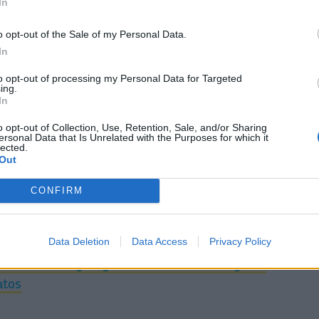
In
o opt-out of the Sale of my Personal Data.
In
to opt-out of processing my Personal Data for Targeted
ing.
In
o opt-out of Collection, Use, Retention, Sale, and/or Sharing
ersonal Data that Is Unrelated with the Purposes for which it
lected.
Out
 και την μάχη του σταυρού στη Β' Αθήνας στον
CONFIRM
 στο
Newsbomb.gr
στο ακόλουθο link:
Data Deletion
Data Access
Privacy Policy
91324/adonis-georgiadis-sto-newsbomb-gr-oi-
atos