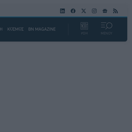
ΚΗ
ΚΟΣΜΟΣ
BN MAGAZINE
ΡΟΗ
ΜΕΝΟΥ