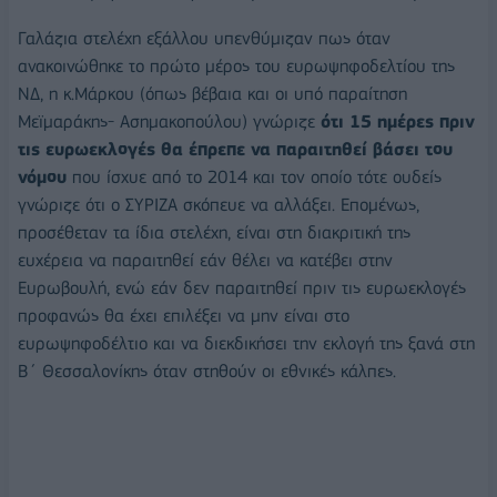
Γαλάζια στελέχη εξάλλου υπενθύμιζαν πως όταν
ανακοινώθηκε το πρώτο μέρος του ευρωψηφοδελτίου της
ΝΔ, η κ.Μάρκου (όπως βέβαια και οι υπό παραίτηση
Μεϊμαράκης- Ασημακοπούλου) γνώριζε
ότι 15 ημέρες πριν
τις ευρωεκλογές θα έπρεπε να παραιτηθεί βάσει του
νόμου
που ίσχυε από το 2014 και τον οποίο τότε ουδείς
γνώριζε ότι ο ΣΥΡΙΖΑ σκόπευε να αλλάξει. Επομένως,
προσέθεταν τα ίδια στελέχη, είναι στη διακριτική της
ευχέρεια να παραιτηθεί εάν θέλει να κατέβει στην
Ευρωβουλή, ενώ εάν δεν παραιτηθεί πριν τις ευρωεκλογές
προφανώς θα έχει επιλέξει να μην είναι στο
ευρωψηφοδέλτιο και να διεκδικήσει την εκλογή της ξανά στη
Β΄ Θεσσαλονίκης όταν στηθούν οι εθνικές κάλπες.