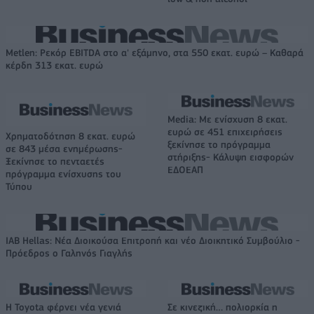
Metlen: Ρεκόρ EBITDA στο α' εξάμηνο, στα 550 εκατ. ευρώ – Καθαρά
κέρδη 313 εκατ. ευρώ
Media: Με ενίσχυση 8 εκατ.
ευρώ σε 451 επιχειρήσεις
Χρηματοδότηση 8 εκατ. ευρώ
ξεκίνησε το πρόγραμμα
σε 843 μέσα ενημέρωσης-
στήριξης- Κάλυψη εισφορών
Ξεκίνησε το πενταετές
ΕΔΟΕΑΠ
πρόγραμμα ενίσχυσης του
Τύπου
IAB Hellas: Νέα Διοικούσα Επιτροπή και νέο Διοικητικό Συμβούλιο -
Πρόεδρος ο Γαληνός Γιαγλής
Η Toyota φέρνει νέα γενιά
Σε κινεζική… πολιορκία η