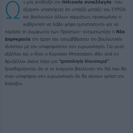
Ω
ς μία απόδειξη της
πολιτικής συναλλαγής
- που
εξαρχής υποστήριζε ότι υπήρξε μεταξύ του ΣΥΡΙΖΑ
και βουλευτών άλλων κομμάτων, προκειμένου η
κυβέρνηση να λάβει ψήφο εμπιστοσύνης και να
περάσει τη συμφωνία των Πρεσπών- αντιμετωπίζει η
Νέα
Δημοκρατία
την άρση του ασυμβίβαστου της βουλευτικής
ιδιότητας με την υποψηφιότητα στις ευρωεκλογές. Για αυτό
εξάλλου και ο ίδιος ο Κυριάκος Μητσοτάκης χθες από τις
Βρυξέλλες έκανε λόγο για
“τροπολογία Κουντουρά”
ξεκαθαρίζοντας ότι οι εν ενεργεία βουλευτές της ΝΔ που θα
είναι υποψήφιοι στις ευρωεκλογές δε θα κάνουν χρήση της
διάταξης.