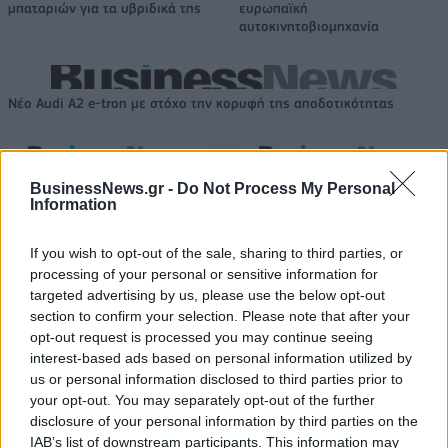
μπαταριών για τα υβριδικά της
ευρωπαϊκή
αυτοκινητοβιομηχανία
Νέο Audi A2 e-tron με στόχο την κορυφή της αποδοτικότητας
Καρδίτσα: Επέστρεψε υγιής ο
ΠΑΟΚ: Η άφιξη του Μπεν Μουρ
BusinessNews.gr -
Do Not Process My Personal
Φράνσις Οκόρο
στη Θεσσαλονίκη (vid & pics)
Information
If you wish to opt-out of the sale, sharing to third parties, or
processing of your personal or sensitive information for
Ειδικό Χωροταξικό Πλαίσιο για τον Τουρισμό: Στρατηγικό εργαλείο
για βιώσιμη τουριστική ανάπτυξη
targeted advertising by us, please use the below opt-out
section to confirm your selection. Please note that after your
opt-out request is processed you may continue seeing
interest-based ads based on personal information utilized by
us or personal information disclosed to third parties prior to
HELLENiQ ENERGY: Κέρδη 393
ΣΤΑΣΥ: 29,4 χλμ. νέων
your opt-out. You may separately opt-out of the further
εκατ. ευρώ στο α' εξάμηνο –
σιδηροτροχιών στο Μετρό της
disclosure of your personal information by third parties on the
Στα 734 εκατ. ευρώ τα EBITDA
Αθήνας - Στο τελικό στάδιο το
IAB’s list of downstream participants. This information may
μεγαλύτερο έργο αναβάθμισης