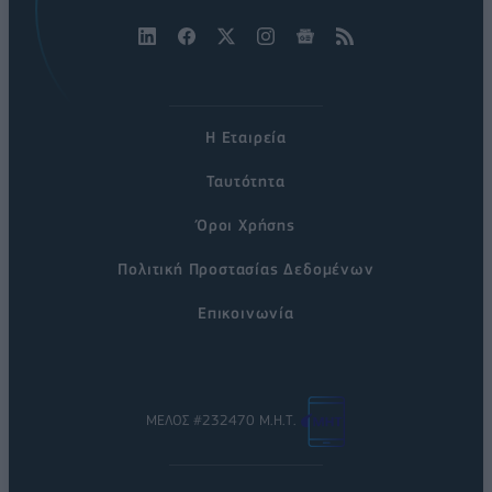
Η Εταιρεία
Ταυτότητα
Όροι Χρήσης
Πολιτική Προστασίας Δεδομένων
Επικοινωνία
ΜΕΛΟΣ #232470 Μ.Η.Τ.