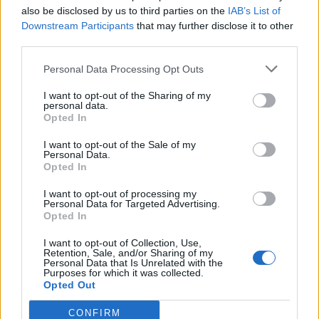
also be disclosed by us to third parties on the
IAB’s List of
Downstream Participants
that may further disclose it to other
third parties.
Η Chery επενδύει 75 εκατ. δολάρια στην KG Mobility
Personal Data Processing Opt Outs
I want to opt-out of the Sharing of my
personal data.
Το FIAT 500 Hybrid τώρα από
Ατρόμητος και Novibet
Opted In
18.990 ευρώ
συνεχίζουν μαζί: Ανανέωση της
συνεργασίας τους μέχρι το
I want to opt-out of the Sale of my
2028
Personal Data.
Opted In
I want to opt-out of processing my
18η συνεχόμενη χρονιά για τον ΟΤΕ στη διεθνή σειρά δεικτών
Personal Data for Targeted Advertising.
FTSE4Good
Opted In
I want to opt-out of Collection, Use,
Retention, Sale, and/or Sharing of my
Personal Data that Is Unrelated with the
Alpha Bank: Για πρώτη φορά το Αρχαίο Θέατρο Επιδαύρου άνοιξε τις
Purposes for which it was collected.
πύλες του σε όλους
Opted Out
CONFIRM